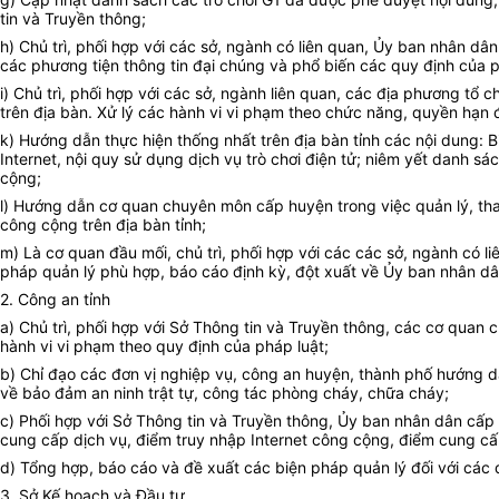
tin và Truyền thông;
h) Chủ trì, phối hợp với các sở, ngành có liên quan, Ủy ban nhân d
các phương tiện thông tin đại chúng và phổ biến các quy định của ph
i) Chủ trì, phối hợp với các sở, ngành liên quan, các địa phương tổ
trên địa bàn. Xử lý các hành vi vi phạm theo chức năng, quyền hạn 
k) Hướng dẫn thực hiện thống nhất trên địa bàn tỉnh các nội dung: B
Internet, nội quy sử dụng dịch vụ trò chơi điện tử; niêm yết danh sá
cộng;
l) Hướng dẫn cơ quan chuyên môn cấp huyện trong việc quản lý, than
công cộng trên địa bàn tỉnh;
m) Là cơ quan đầu mối, chủ trì, phối hợp với các các sở, ngành có 
pháp quản lý phù hợp, báo cáo định kỳ, đột xuất về Ủy ban nhân dân
2. Công an tỉnh
a) Chủ trì, phối hợp với Sở Thông tin và Truyền thông, các cơ quan
hành vi vi phạm theo quy định của pháp luật;
b) Chỉ đạo các đơn vị nghiệp vụ, công an huyện, thành phố hướng d
về bảo đảm an ninh trật tự, công tác phòng cháy, chữa cháy;
c) Phối hợp với Sở Thông tin và Truyền thông, Ủy ban nhân dân cấp 
cung cấp dịch vụ, điểm truy nhập Internet công cộng, điểm cung cấp
d) Tổng hợp, báo cáo và đề xuất các biện pháp quản lý đối với các 
3. Sở Kế hoạch và Đầu tư