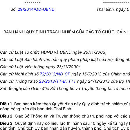
--------
-------------
Số:
29/
2014/QĐ-UBND
Thái Bình, ngày 
BAN HÀNH QUY ĐỊNH TRÁCH NHIỆM CỦA CÁC TỔ CHỨC, CÁ NH
Căn cứ Luật Tổ chức HĐND và UBND ngày 26/11/2003;
Căn cứ Luật Ban hành văn bản quy phạm pháp luật của Hội đồng n
Căn cứ Luật Viễn thông ngày 23/11/2009;
Căn cứ Nghị định số
72/2013/NĐ-CP
ngày 15/7/2013 của Chính phủ v
Căn cứ Thông tư số
23/2013/TT-BTTTT
ngày 24/12/2013 của Bộ Thôn
Xét đề nghị của Giám đốc Sở Thông tin và Truyền thông tại Tờ trìn
Điều 1
. Ban hành kèm theo Quyết định này Quy định trách nhiệm của
công cộng trên địa bàn tỉnh Thái Bình.
Điều 2
. Giao Sở Thông tin và Truyền thông chủ trì, phối hợp với các
Điều 3
. Quyết định này có hiệu lực thi hành sau 10 ngày kể từ ngà
dân tỉnh; Chủ tịch Ủy ban nhân dân huyện, thành phố; Chủ tịch Ủy b