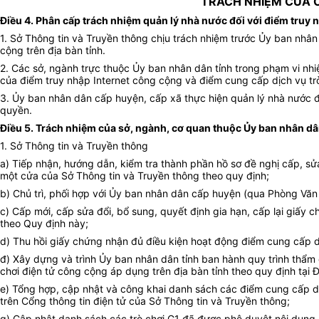
TRÁCH NHIỆM CỦA C
Điều 4. Phân cấp trách nhiệm quản lý nhà nước đối với điểm truy 
1. Sở Thông tin và Truyền thông chịu trách nhiệm trước Ủy ban nhân
cộng trên địa bàn tỉnh.
2. Các sở, ngành trực thuộc Ủy ban nhân dân tỉnh trong phạm vi nhi
của điểm truy nhập Internet công cộng và điểm cung cấp dịch vụ tr
3. Ủy ban nhân dân cấp huyện, cấp xã thực hiện quản lý nhà nước đ
quyền.
Điều 5. Trách nhiệm của sở, ngành, cơ quan thuộc Ủy ban nhân dâ
1. Sở Thông tin và Truyền thông
a) Tiếp nhận, hướng dẫn, kiểm tra thành phần hồ sơ đề nghị cấp, sửa
một cửa của Sở Thông tin và Truyền thông theo quy định;
b) Chủ trì, phối hợp với Ủy ban nhân dân cấp huyện (qua Phòng Văn 
c) Cấp mới, cấp sửa đổi, bổ sung, quyết định gia hạn, cấp lại giấ
theo Quy định này;
d) Thu hồi giấy chứng nhận đủ điều kiện hoạt động điểm cung cấp dị
đ) Xây dựng và trình Ủy ban nhân dân tỉnh ban hành quy trình thẩm đ
chơi điện tử công cộng áp dụng trên địa bàn tỉnh theo quy định tại 
e) Tổng hợp, cập nhật và công khai danh sách các điểm cung cấp dịc
trên Cổng thông tin điện tử của Sở Thông tin và Truyền thông;
g) Cập nhật danh sách các trò chơi G1 đã được phê duyệt nội dung, 