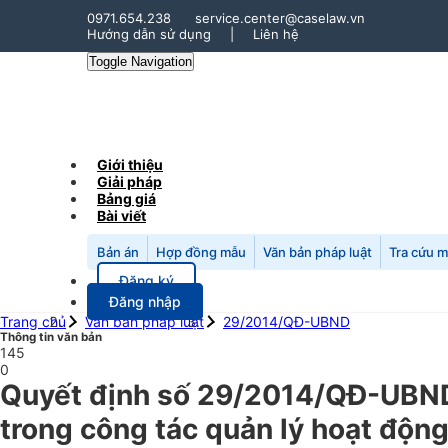
0971.654.238
service.center@caselaw.vn
Hướng dẫn sử dụng
|
Liên hệ
Toggle Navigation
Giới thiệu
Giải pháp
Bảng giá
Bài viết
Bản án
Hợp đồng mẫu
Văn bản pháp luật
Tra cứu 
Đăng ký
Đăng nhập
Trang chủ
Văn bản pháp luật
29/2014/QĐ-UBND
Thông tin văn bản
145
0
Quyết định số 29/2014/QĐ-UBND 
trong công tác quản lý hoạt động