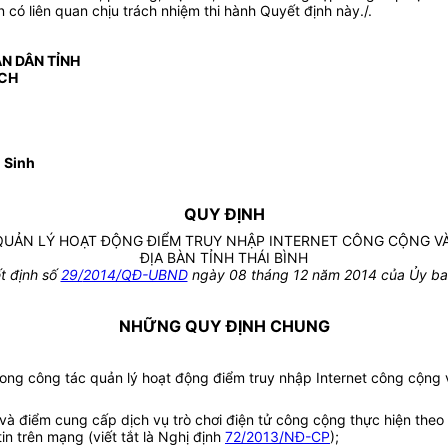
 có liên quan chịu trách nhiệm thi hành Quyết định này./.
N DÂN TỈNH
ỊCH
 Sinh
QUY ĐỊNH
UẢN LÝ HOẠT ĐỘNG ĐIỂM TRUY NHẬP INTERNET CÔNG CỘNG VÀ
ĐỊA BÀN TỈNH THÁI BÌNH
t định số
29/
2014/QĐ-UBND
ngày 08 tháng 12 năm 2014 của Ủy ban
NHỮNG QUY ĐỊNH CHUNG
rong công tác quản lý hoạt động điểm truy nhập Internet công cộng 
và điểm cung cấp dịch vụ trò chơi điện tử công cộng thực hiện theo 
in trên mạng (viết tắt là Nghị định
72/2013/NĐ-CP
);