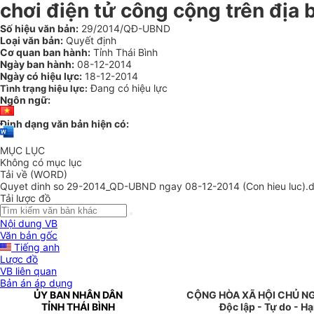
chơi điện tử công cộng trên địa 
Số hiệu văn bản:
29/2014/QĐ-UBND
Loại văn bản:
Quyết định
Cơ quan ban hành:
Tỉnh Thái Bình
Ngày ban hành:
08-12-2014
Ngày có hiệu lực:
18-12-2014
Đang có hiệu lực
Tình trạng hiệu lực:
Ngôn ngữ:
Định dạng văn bản hiện có:
MỤC LỤC
Không có mục lục
Tải về (WORD)
Quyet dinh so 29-2014_QD-UBND ngay 08-12-2014 (Con hieu luc).
Tải lược đồ
Nội dung VB
Văn bản gốc
Tiếng anh
Lược đồ
VB liên quan
Bản án áp dụng
ỦY BAN NHÂN DÂN
CỘNG HÒA XÃ HỘI CHỦ N
TỈNH THÁI BÌNH
Độc lập - Tự do - H