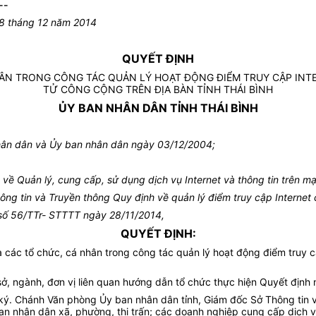
--
08 tháng 12 năm 2014
QUYẾT ĐỊNH
ÂN TRONG CÔNG TÁC QUẢN LÝ HOẠT ĐỘNG ĐIỂM TRUY CẬP INTE
TỬ CÔNG CỘNG TRÊN ĐỊA BÀN TỈNH THÁI BÌNH
ỦY BAN NHÂN DÂN TỈNH THÁI BÌNH
hân dân và Ủy ban nhân dân ngày 03/12/2004;
ề Quản lý, cung cấp, sử dụng dịch vụ Internet và thông tin trên m
g tin và Truyền thông Quy định về quản lý điểm truy cập Internet 
h số 56/TTr- STTTT ngày 28/11/2014,
QUYẾT ĐỊNH:
 các tổ chức, cá nhân trong công tác quản lý hoạt động điểm truy c
 sở, ngành, đơn vị liên quan hướng dẫn tổ chức thực hiện Quyết định 
y ký. Chánh Văn phòng Ủy ban nhân dân tỉnh, Giám đốc Sở Thông tin
an nhân dân xã, phường, thị trấn; các doanh nghiệp cung cấp dịch v