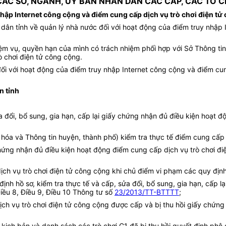
ÁC SỞ, NGÀNH, ỦY BAN NHÂN DÂN CÁC CẤP, CÁC TỔ 
nhập Internet công cộng và điểm cung cấp dịch vụ trò chơi điện tử
 dân tỉnh về quản lý nhà nước đối với hoạt động của điểm truy nhập 
ệm vụ, quyền hạn của mình có trách nhiệm phối hợp với Sở Thông tin
ò chơi điện tử công cộng.
ối với hoạt động của điểm truy nhập Internet công cộng và điểm cun
n tỉnh
 đổi, bổ sung, gia hạn, cấp lại giấy chứng nhận đủ điều kiện hoạt đ
hóa và Thông tin huyện, thành phố) kiểm tra thực tế điểm cung cấp d
y chứng nhận đủ điều kiện hoạt động điểm cung cấp dịch vụ trò chơ
ch vụ trò chơi điện tử công cộng khi chủ điểm vi phạm các quy định
ịnh hồ sơ, kiểm tra thực tế và cấp, sửa đổi, bổ sung, gia hạn, cấp 
Điều 8, Điều 9, Điều 10 Thông tư số
23/2013/TT-BTTTT
;
h vụ trò chơi điện tử công cộng được cấp và bị thu hồi giấy chứng 
kịch bản và danh sách các trò chơi G1 đã bị thu hồi quyết định phê 