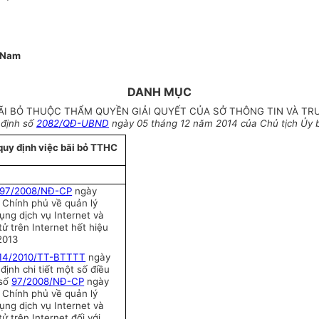
i Nam
DANH MỤC
ÃI BỎ THUỘC THẨM QUYỀN GIẢI QUYẾT CỦA SỞ THÔNG TIN VÀ TR
 định số
2082/QĐ-UBND
ngày 05 tháng 12 năm 2014 của Chủ tịch Ủy b
uy định việc bãi bỏ TTHC
97/2008/NĐ-CP
ngày
 Chính phủ về quản lý
ụng dịch vụ Internet và
tử trên Internet hết hiệu
2013
14/2010/TT-BTTTT
ngày
định chi tiết một số điều
 số
97/2008/NĐ-CP
ngày
 Chính phủ về quản lý
ụng dịch vụ Internet và
tử trên Internet đối với