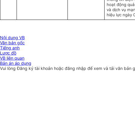
hoạt động quản
và dịch vụ mạn
hiệu lực ngày 
Nội dung VB
Văn bản gốc
Tiếng anh
Lược đồ
VB liên quan
Bản án áp dụng
Vui lòng
Đăng ký
tài khoản hoặc
đăng nhập
để xem và tải văn bản 