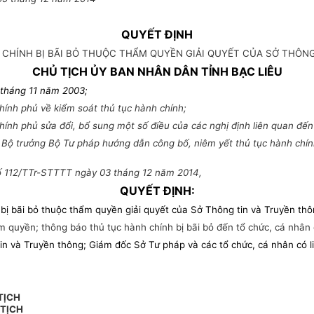
QUYẾT ĐỊNH
 CHÍNH BỊ BÃI BỎ THUỘC THẨM QUYỀN GIẢI QUYẾT CỦA SỞ THÔNG
CHỦ TỊCH ỦY BAN NHÂN DÂN TỈNH BẠC LIÊU
 tháng 11 năm 2003;
ính phủ về kiểm soát thủ tục hành chính;
nh phủ sửa đổi, bổ sung một số điều của các nghị định liên quan đến 
ộ trưởng Bộ Tư pháp hướng dẫn công bố, niêm yết thủ tục hành chính 
 số 112/TTr-STTTT ngày 03 tháng 12 năm 2014,
QUYẾT ĐỊNH:
bị bãi bỏ thuộc thẩm quyền giải quyết của Sở Thông tin và Truyền thô
ẩm quyền; thông báo
thủ tục hành chính bị bãi bỏ đến tổ chức, cá nhâ
và Truyền thông; Giám đốc Sở Tư pháp và các tổ chức, cá nhân có li
TỊCH
TỊCH