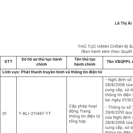
Lê Thị Á
THỦ TỤC HÀNH CHÍNH BỊ B
(Ban hành kèm theo Quyết
Số hồ sơ thủ tục hành
Tên thủ tục
STT
Tên VBQPPL q
chính
hành chính
Lĩnh vực: Phát thanh truyền hình và thông tin điện tử
- Nghị định số
28/8/2008 của
cung cấp, sử d
thông tin điện 
lực ngày 01/9/
Cấp phép hoạt
- Thông tư số
động Trang
29/6/2010 quy 
01
T-BLI-211467-TT
thông tin điện tử
của Nghị định
tổng hợp
28/8/2008 của
cung cấp, sử d
thông tin điện 