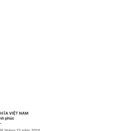
HĨA VIỆT NAM
ạnh phúc
-
05 tháng 12 năm 2014