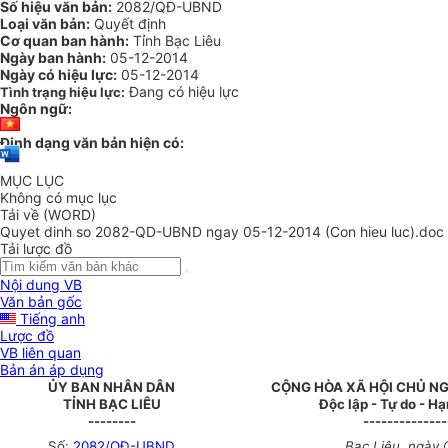
Số hiệu văn bản:
2082/QĐ-UBND
Loại văn bản:
Quyết định
Cơ quan ban hành:
Tỉnh Bạc Liêu
Ngày ban hành:
05-12-2014
Ngày có hiệu lực:
05-12-2014
Đang có hiệu lực
Tình trạng hiệu lực:
Ngôn ngữ:
Định dạng văn bản hiện có:
MỤC LỤC
Không có mục lục
Tải về (WORD)
Quyet dinh so 2082-QD-UBND ngay 05-12-2014 (Con hieu luc).doc
Tải lược đồ
Nội dung VB
Văn bản gốc
Tiếng anh
Lược đồ
VB liên quan
Bản án áp dụng
ỦY BAN NHÂN DÂN
CỘNG HÒA XÃ HỘI CHỦ NG
TỈNH BẠC LIÊU
Độc lập - Tự do - H
--------
--------------
Số:
2082/QĐ-UBND
Bạc Liêu, ngày 