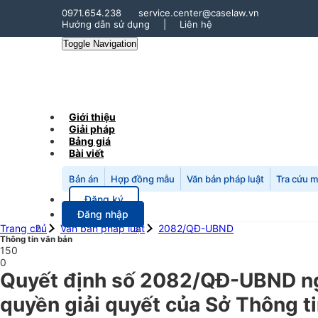
0971.654.238
service.center@caselaw.vn
Hướng dẫn sử dụng
|
Liên hệ
Toggle Navigation
Giới thiệu
Giải pháp
Bảng giá
Bài viết
Bản án
Hợp đồng mẫu
Văn bản pháp luật
Tra cứu 
Đăng ký
Đăng nhập
Trang chủ
Văn bản pháp luật
2082/QĐ-UBND
Thông tin văn bản
150
0
Quyết định số 2082/QĐ-UBND ngà
quyền giải quyết của Sở Thông ti