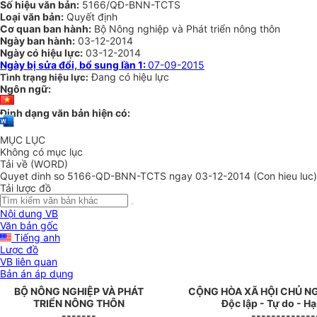
Số hiệu văn bản:
5166/QĐ-BNN-TCTS
Loại văn bản:
Quyết định
Cơ quan ban hành:
Bộ Nông nghiệp và Phát triển nông thôn
Ngày ban hành:
03-12-2014
Ngày có hiệu lực:
03-12-2014
Ngày bị sửa đổi, bổ sung lần 1:
07-09-2015
Đang có hiệu lực
Tình trạng hiệu lực:
Ngôn ngữ:
Định dạng văn bản hiện có:
MỤC LỤC
Không có mục lục
Tải về (WORD)
Quyet dinh so 5166-QD-BNN-TCTS ngay 03-12-2014 (Con hieu luc)
Tải lược đồ
Nội dung VB
Văn bản gốc
Tiếng anh
Lược đồ
VB liên quan
Bản án áp dụng
BỘ NÔNG NGHIỆP VÀ PHÁT
CỘNG HÒA XÃ HỘI CHỦ N
TRIỂN NÔNG THÔN
Độc lập - Tự do - H
-------
-------------