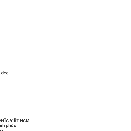
.doc
GHĨA VIỆT NAM
ạnh phúc
--