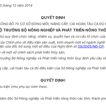
03 tháng 12 năm 2014
QUYẾT ĐỊNH
CÔNG BỐ 70 CƠ SỞ ĐÓNG MỚI, NÂNG CẤP, CẢI HOÁN TÀU CÁ ĐỦ 
Ộ TRƯỞNG BỘ NÔNG NGHIỆP VÀ PHÁT TRIỂN NÔNG TH
ủ quy định chức năng, nhiệm vụ, quyền hạn và cơ cấu tổ chức của 
 Chính phủ về điều kiện sản xuất, kinh doanh một số ngành nghề t
c sửa đổi, bổ sung một số điều của Nghị định số
59/2005/NĐ-CP
;
về một số chính sách phát triển thủy sản;
rưởng Bộ Nông nghiệp và Phát triển nông thôn Quy định yêu cầu về n
 cấp, cải hoán tàu cá đủ điều kiện của Sở Nông nghiệp và Phát triển
QUYẾT ĐỊNH:
ều kiện
(như phụ lục kèm theo).
m đốc Sở Nông nghiệp và Phát triển nông thôn các tỉnh, thành phố 