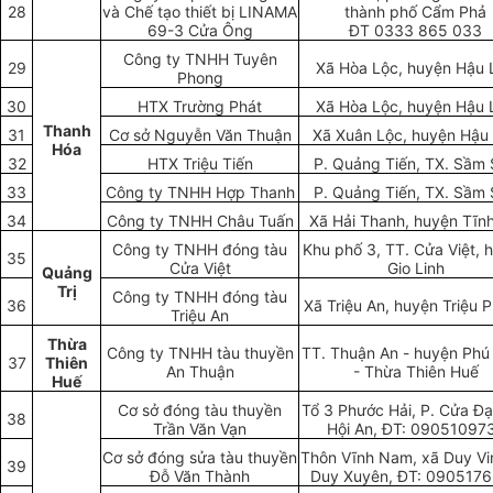
28
và Chế tạo thiết bị LINAMA
thành phố Cẩm Phả
69-3 Cửa Ông
ĐT 0333 865 033
Công ty TNHH Tuyên
29
Xã Hòa Lộc, huyện Hậu 
Phong
30
HTX Trường Phát
Xã Hòa Lộc, huyện Hậu 
Thanh
31
Cơ sở Nguyễn Văn Thuận
Xã Xuân Lộc, huyện Hậu
Hóa
32
HTX Triệu Tiến
P. Quảng Tiến, TX. Sầm
33
Công ty TNHH Hợp Thanh
P. Quảng Tiến, TX. Sầm
34
Công ty TNHH Châu Tuấn
Xã Hải Thanh, huyện Tĩnh
Công ty TNHH đóng tàu
Khu phố 3, TT. Cửa Việt, 
35
Cửa Việt
Gio Linh
Quảng
Trị
Công ty TNHH đóng tàu
36
Xã Triệu An, huyện Triệu 
Triệu An
Thừa
Công ty TNHH tàu thuyền
TT. Thuận An - huyện Phú
37
Thiên
An Thuận
- Thừa Thiên Huế
Huế
Cơ sở đóng tàu thuyền
Tổ 3 Phước Hải, P. Cửa Đại
38
Trần Văn Vạn
Hội An, ĐT: 09051097
Cơ sở đóng sửa tàu thuyền
Thôn Vĩnh Nam, xã Duy Vin
39
Đỗ Văn Thành
Duy Xuyên, ĐT: 090517