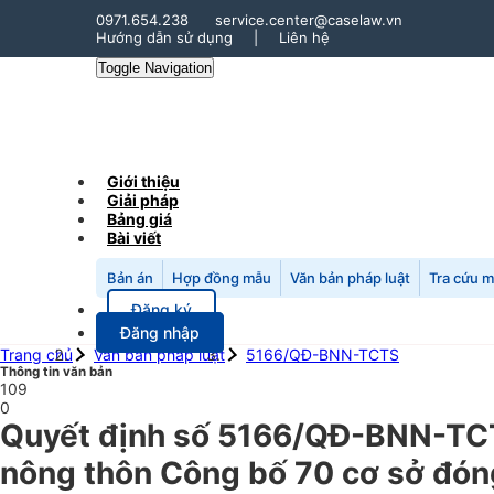
0971.654.238
service.center@caselaw.vn
Hướng dẫn sử dụng
|
Liên hệ
Toggle Navigation
Giới thiệu
Giải pháp
Bảng giá
Bài viết
Bản án
Hợp đồng mẫu
Văn bản pháp luật
Tra cứu 
Đăng ký
Đăng nhập
Trang chủ
Văn bản pháp luật
5166/QĐ-BNN-TCTS
Thông tin văn bản
109
0
Quyết định số 5166/QĐ-BNN-TCTS
nông thôn Công bố 70 cơ sở đóng