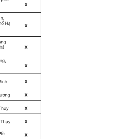
X
n,
hố Hạ
X
ang
Phả
X
ng,
X
Bình
X
Xương
X
Thụy
X
 Thụy
X
ng,
X