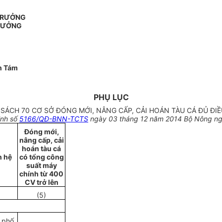
 TRƯỞNG
RƯỞNG
n Tám
PHỤ LỤC
SÁCH 70 CƠ SỞ ĐÓNG MỚI, NÂNG CẤP, CẢI HOÁN TÀU CÁ ĐỦ ĐIỀ
ịnh số
5166/QĐ-BNN-TCTS
ngày 03 tháng 12 năm 2014 Bộ Nông nghi
Đóng mới,
nâng cấp, cải
hoán tàu cá
n hệ
có tổng công
suất máy
chính từ 400
CV trở lên
(5)
 phố