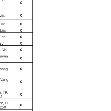
X
Lộc
X
Lộc
X
 Lộc
X
 Sơn
X
 Sơn
X
 Gia
X
huyện
X
Phong
X
 Vang
X
, TP.
X
31
h, H.
X
6259