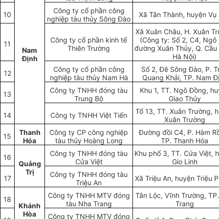
Công ty cổ phần công
10
Xã Tân Thành, huyện Vụ
nghiệp tàu thủy Sông Đào
Xã Xuân Châu, H. Xuân T
Công ty cổ phần kinh tế
(Công ty: Số 2, C4, Ngõ
11
Thiên Trường
đường Xuân Thủy, Q. Cầu 
Nam
Hà Nội)
Định
Công ty cổ phần công
Số 2, Đê Sông Đào, P. T
12
nghiệp tàu thủy Nam Hà
Quang Khải, TP. Nam Đ
Công ty TNHH đóng tàu
Khu 1, TT. Ngô Đồng, h
13
Trung Bộ
Giao Thủy
Tổ 13, TT. Xuân Trường, 
14
Công ty TNHH Việt Tiến
Xuân Trường
Thanh
Công ty CP công nghiệp
Đường đồi C4, P. Hàm R
15
Hóa
tàu thủy Hoàng Long
TP. Thanh Hóa
Công ty TNHH đóng tàu
Khu phố 3, TT. Cửa Việt, 
16
Cửa Việt
Gio Linh
Quảng
Trị
Công ty TNHH đóng tàu
17
Xã Triệu An, huyện Triệu 
Triệu An
Công ty TNHH MTV đóng
Tân Lộc, Vĩnh Trường, TP
18
tàu Nha Trang
Trang
Khánh
Hòa
Công ty TNHH MTV đóng