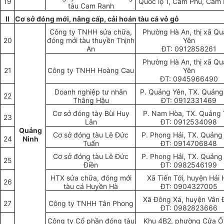
19
Quốc lộ 1, Cam Phú, Cam
tàu Cam Ranh
II
Cơ sở đóng mới, nâng cấp, cải hoán tàu cá vỏ gỗ
Công ty TNHH sửa chữa,
Phường Hà An, thị xã Q
20
đóng mới tàu thuyền Thịnh
Yên
An
ĐT: 0912858261
Phường Hà An, thị xã Q
21
Công ty TNHH Hoàng Cau
Yên
ĐT: 0945966490
Doanh nghiệp tư nhân
P. Quảng Yên, TX. Quảng
22
Thắng Hậu
ĐT: 0912331469
Cơ sở đóng tày Bùi Huy
P. Nam Hòa, TX. Quảng 
23
Lân
ĐT: 0912534098
Quảng
Cơ sở đóng tàu Lê Đức
P. Phong Hải, TX. Quảng
24
Ninh
Tuấn
ĐT: 0914706848
Cơ sở đóng tàu Lê Đức
P. Phong Hải, TX. Quảng
25
Điền
ĐT: 0982546199
HTX sửa chữa, đóng mới
Xã Tiến Tới, huyện Hải 
26
tàu cá Huyền Hà
ĐT: 0904327005
Xã Đông Xá, huyện Vân 
27
Công ty TNHH Tân Phong
ĐT: 0982823666
Công ty Cổ phần đóng tàu
Khu 4B2, phường Cửa Ô