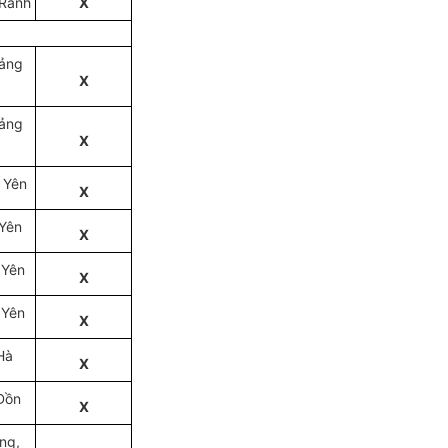
 Ranh
X
uảng
X
uảng
X
 Yên
X
Yên
X
 Yên
X
 Yên
X
Hà
X
Đồn
X
ng,