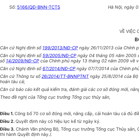
Số:
5166/QĐ-BNN-TCTS
Hà Nội, ngày 
VỀ VIỆC 
B
Căn cứ Nghị định số
199/2013/NĐ-CP
ngày 26/11/2013 của Chính ph
Căn cứ Nghị định số
59/2005/NĐ-CP
ngày 04 tháng 05 năm 2005 của
số
14/2009/NĐ-CP
của Chính phủ ngày 13 tháng 02 năm 2009 về việ
Căn cứ Nghị định số
67/2014/NĐ-CP
ngày 07/7/2014 của Chính phủ 
Căn cứ Thông tư số
26/2014/TT-BNNPTNT
ngày 25/8/2014 của Bộ t
hoán tàu cá;
Căn cứ báo cáo kết quả kiểm tra, đánh giá các cơ sở đóng mới, nâng
Theo đề nghị của Tổng cục trưởng Tổng cục thủy sản,
Điều 1.
Công bố 70 cơ sở đóng mới, nâng cấp, cải hoán tàu cá đủ đi
Điều 2.
Quyết định này có hiệu lực kể từ ngày ký.
Điều 3.
Chánh Văn phòng Bộ, Tổng cục trưởng Tổng cục Thủy sản, Giá
thi hành Quyết định này./.