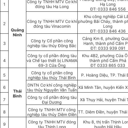
Công ty TNHH MTV Cơ khí
1
Hạ Long
đóng tàu Hạ Long
ĐT: 0333 846 556
Khu công nghiệp Cái Lâ
Công ty TNHH MTV Cơ khí
phường Bãi Cháy, thành p
2
đóng tàu Vinacomin
Long
Quảng
ĐT: 0333 846 436
Ninh
Cảng Km 6, phường Qu
Công ty Cổ phần công
3
Hanh, thành phố Cẩm 
nghiệp tàu thủy Đông Bắc
ĐT: 0333 939 091
Công ty cổ phần đóng tàu
Khu 4B2, phường Cửa Ô
4
và Chế tạo thiết bị LINAMA
thành phố Cẩm Phả
69-3 Cửa Ông
ĐT 0333 865 033
Công ty cổ phần công
5
P. Hoàng Diệu, TP. Thái 
nghiệp tàu thủy Thái Bình
DNTN Cơ khí công nghiệp
6
Xã Minh Tân, huyện Kiến 
tàu thủy Nguyễn Văn Tuấn
Thái
Bình
Công ty cổ phần đóng tàu
7
Xã Thụy Hải, huyện Thái 
Đại Dương
Công ty TNHH MTV công
8
TT. Diêm Điền, huyện Thái
nghiệp tàu thủy Diêm Điền
Công ty TNHH MTV đóng
Khu 8, thị trấn Thịnh Lo
9
tàu Thịnh Long
huyện Hải Hậu