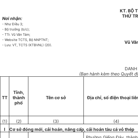
KT. BỘ
THỨ T
Nơi nhận:
- Như Điều 3;
- Bộ trưởng (b/c);
- TTr. Vũ Văn Tám;
- Website TCTS, Bộ NNPTNT;
Vũ Vă
- Lưu: VT, TCTS (KTBVNL) (20).
DANH 
(Ban hành kèm theo Quyết đ
Tỉnh,
TT
thành
Tên cơ sở
Địa chỉ, số điện thoại liê
phố
(1)
(2)
(3)
(4)
I
Cơ sở đóng mới, cải hoán, nâng cấp, cải hoán tàu cá vỏ thép
Phường Giếng Đáy, thành