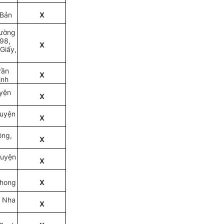
 Bản
X
rường
 98,
X
Giấy,
rần
X
ịnh
uyện
X
huyện
X
ồng,
X
huyện
X
Phong
X
. Nha
X