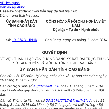
VB liên quan
Bản án áp dụng
Caselaw Việt Nam:
“Văn bản này đã hết hiệu lực.
Dòng trạng thái hiệu lực.
ỦY BAN NHÂN DÂN
CỘNG HÒA XÃ HỘI CHỦ NGHĨA VIỆT
TỈNH CAO BẰNG
NAM
-------
Độc lập - Tự do - Hạnh phúc
---------------
Số:
1919/QĐ-UBND
Cao Bằng, ngày 28 tháng 11 năm 2014
QUYẾT ĐỊNH
VỀ VIỆC THÀNH LẬP VĂN PHÒNG ĐĂNG KÝ ĐẤT ĐAI TRỰC THUỘC
SỞ TÀI NGUYÊN VÀ MÔI TRƯỜNG TỈNH CAO BẰNG
ỦY BAN NHÂN DÂN TỈNH CAO BẰNG
Căn cứ Luật Tổ chức Hội đồng nhân dân và
Ủy ban
nhân dân ngày
26 tháng 11 năm 2003;
Căn cứ Nghị định số
43/2014/NĐ-CP
ngày 15 tháng 5 năm 2014
của Chính phủ quy định chi tiết thi hành một số Điều của Luật Đất
đai;
Căn cứ Thông tư liên tịch số
50/2014/TTLT-BTNMT-BNV
ngày 28
tháng 8 năm 2014 của Liên bộ Bộ Tài nguyên và Môi trường - Bộ
Nội vụ hướng dẫn chức năng, nhiệm vụ, quyền hạn và cơ cấu tổ