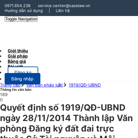
0971.654.238
service.center@caselaw.vn
Hướng dẫn sử dụng
|
Liên hệ
Toggle Navigation
Giới thiệu
Giải pháp
Bảng giá
Bài viết
Đăng ký
Đăng nhập
Trang chủ
Văn bản pháp luật
1919/QĐ-UBND
Thông tin văn bản
189
0
Quyết định số 1919/QĐ-UBND
ngày 28/11/2014 Thành lập Văn
phòng Đăng ký đất đai trực