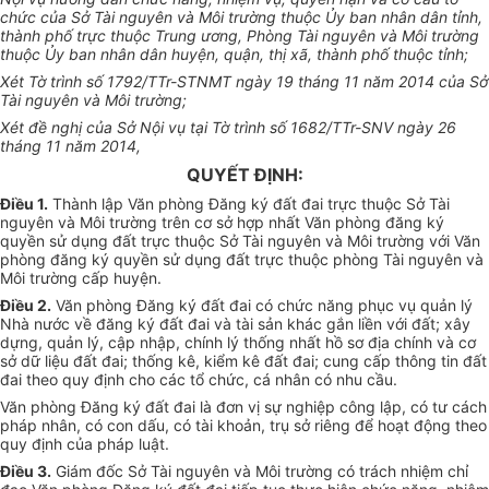
chức của Sở Tài nguyên và Môi trường thuộc
Ủy ban
nhân dân tỉnh,
thành phố trực thuộc Trung ương, Phòng Tài nguyên và Môi trường
thuộc
Ủy ban
nhân dân huyện, quận, thị xã, thành phố thuộc tỉnh;
Xét Tờ trình số 1792/TTr-STNMT ngày 19 tháng 11 năm 2014 của Sở
Tài nguyên và Môi trường;
Xét đề nghị của Sở Nội vụ tại Tờ trình số 1682/TTr-SNV ngày 26
tháng 11 năm 2014,
QUYẾT ĐỊNH:
Điều 1.
Thành lập Văn phòng Đăng ký đất đai trực thuộc Sở Tài
nguyên và Môi trường trên cơ sở hợp nhất Văn phòng đăng ký
quyền sử dụng đất trực thuộc Sở Tài nguyên và Môi trường với Văn
phòng đăng ký quyền sử dụng đất trực thuộc phòng Tài nguyên và
Môi trường cấp huyện.
Điều 2.
Văn phòng Đăng ký đất đai có chức năng phục vụ quản lý
Nhà nước về đăng ký đất đai và tài sản khác gắn liền với đất; xây
dựng, quản lý, cập nhập, chính lý thống nhất hồ sơ địa chính và cơ
sở dữ liệu đất đai; thống kê, kiểm kê đất đai; cung cấp thông tin đất
đai theo quy định cho các tổ chức, cá nhân có nhu cầu.
Văn phòng Đăng ký đất đai là đơn vị sự nghiệp công lập, có tư cách
pháp nhân, có con dấu, có tài khoản, trụ sở riêng để hoạt động theo
quy định của pháp luật.
Điều 3.
Giám đốc Sở Tài nguyên và Môi trường có trách nhiệm chỉ