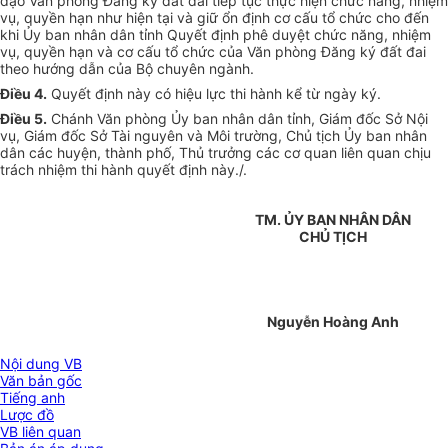
đạo Văn phòng Đăng ký đất đai tiếp tục thực hiện chức năng, nhiệm
vụ, quyền hạn như hiện tại và giữ ổn định cơ cấu tổ chức cho đến
khi
Ủy ban
nhân dân tỉnh Quyết định phê duyệt chức năng, nhiệm
vụ, quyền hạn và cơ cấu tổ chức của Văn phòng Đăng ký đất đai
theo hướng dẫn của Bộ chuyên ngành.
Điều 4.
Quyết định này có hiệu lực thi hành kể từ ngày ký.
Điều 5.
Chánh Văn phòng
Ủy ban
nhân dân tỉnh, Giám đốc Sở Nội
vụ, Giám đốc Sở Tài nguyên và Môi trường, Chủ tịch
Ủy ban
nhân
dân các huyện, thành phố, Thủ trưởng các cơ quan liên quan chịu
trách nhiệm thi hành quyết định này./.
TM. ỦY BAN NHÂN DÂN
CHỦ TỊCH
Nguyễn Hoàng Anh
Nội dung VB
Văn bản gốc
Tiếng anh
Lược đồ
VB liên quan