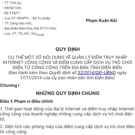
- TT Tỉnh ủy;
- HĐND tỉnh;
- Bộ TT&TT;
- Cục KT VBQPPL - Bộ Tư pháp;
Phạm Xuân Kôi
- TT Công báo tỉnh;
- Báo Điện Biên Phủ, Đài PTTH tỉnh;
- Lưu: VT; TH, NC, VX
.
(Hung)
QUY ĐỊNH
CỤ THỂ MỘT SỐ NỘI DUNG VỀ QUẢN LÝ ĐIỂM TRUY NHẬP
INTERNET CÔNG CỘNG VÀ ĐIỂM CUNG CẤP DỊCH VỤ TRÒ CHƠI
ĐIỆN TỬ CÔNG CỘNG TRÊN ĐỊA BÀN TỈNH ĐIỆN BIÊN
(Ban hành kèm theo Quyết định số
32/2014/QĐ-UBND
ngày
17/11/2014 của
Ủy ban
nhân dân tỉnh Điện Biên)
Chương I
NHỮNG QUY ĐỊNH CHUNG
Điều 1. Phạm vi điều chỉnh
1. Thời gian hoạt động của đại lý Internet và điểm truy nhập Internet
công cộng của doanh nghiệp không cung cấp dịch vụ trò chơi điện
tử.
2. Diện tích các phòng máy của điểm cung cấp dịch vụ trò chơi điện
tử công cộng.