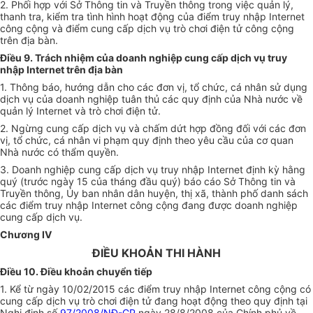
2. Phối hợp với Sở Thông tin và Truyền thông trong việc quản lý,
thanh tra, kiểm tra tình hình hoạt động của điểm truy nhập Internet
công cộng và điểm cung cấp dịch vụ trò chơi điện tử công cộng
trên địa bàn.
Điều 9. Trách nhiệm của doanh nghiệp cung cấp dịch vụ truy
nhập Internet trên địa bàn
1. Thông báo, hướng dẫn cho các đơn vị, tổ chức, cá nhân
sử dụng
dịch vụ của doanh nghiệp tuân thủ các
quy định
của Nhà nước về
quản lý Internet và trò chơi điện tử.
2. Ngừng cung cấp dịch vụ và chấm dứt
hợp đồng
đối với các đơn
vị, tổ chức, cá nhân vi phạm quy định theo yêu cầu của cơ quan
Nhà nước có thẩm quyền.
3. Doanh nghiệp cung cấp dịch vụ truy nhập Internet định kỳ hằng
quý (trước ngày 15 của tháng đầu quý) báo cáo Sở Thông tin và
Truyền thông,
Ủy ban
nhân dân huyện, thị xã,
thành phố
danh sách
các điểm truy nhập Internet công cộng đang được doanh nghiệp
cung cấp dịch vụ.
Chương IV
ĐIỀU KHOẢN THI HÀNH
Điều 10. Điều khoản chuyển tiếp
1. Kể từ ngày 10/02/2015 các điểm truy nhập Internet công cộng có
cung cấp dịch vụ trò chơi điện tử đang hoạt động theo quy định tại
Nghị định số
97/2008/NĐ-CP
ngày 28/8/2008 của Chính phủ về