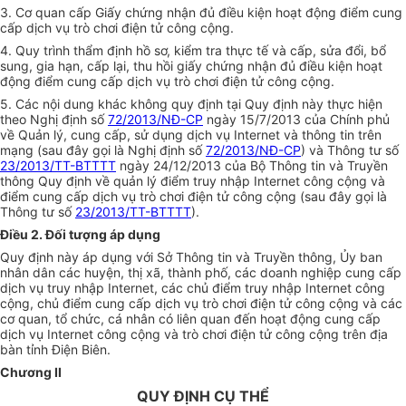
3. Cơ quan cấp Giấy chứng nhận đủ điều kiện hoạt động điểm cung
cấp dịch vụ trò chơi điện tử công cộng.
4. Quy trình thẩm định hồ sơ, kiểm tra thực tế và cấp, sửa đổi, bổ
sung, gia hạn, cấp lại, thu hồi giấy chứng nhận đủ điều kiện hoạt
động
điểm
cung cấp dịch vụ trò chơi điện tử công cộng.
5. Các nội dung khác không quy định tại Quy định này thực hiện
theo Nghị định số
72/2013/NĐ-CP
ngày 15/7/2013 của Chính phủ
về Quản lý, cung cấp, sử dụng dịch vụ Internet và thông tin trên
mạng (sau đây gọi là Nghị định số
72/2013/NĐ-CP
) và Thông tư số
23/2013/TT-BTTTT
ngày 24/12/2013 của Bộ Thông tin và Truyền
thông Quy định về quản lý điểm truy nhập Internet công cộng và
điểm cung cấp dịch vụ trò chơi điện tử công cộng (sau đây gọi là
Thông tư số
23/2013/TT-BTTTT
).
Điều 2. Đối tượng áp dụng
Quy định này áp dụng với Sở Thông tin và Truyền thông,
Ủy ban
nhân dân các huyện, thị xã, thành phố, các doanh nghiệp cung cấp
dịch vụ truy nhập Internet, các chủ điểm truy nhập Internet công
cộng, chủ điểm cung cấp dịch vụ trò chơi điện tử công cộng và các
cơ quan, tổ chức, cá nhân có liên quan đến hoạt động cung cấp
dịch vụ Internet công cộng và trò chơi điện tử công cộng trên địa
bàn tỉnh Điện Biên.
Chương II
QUY ĐỊNH CỤ THỂ