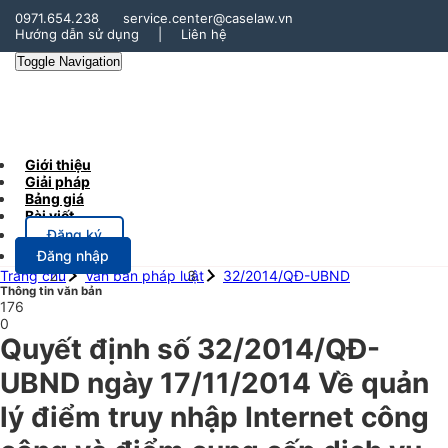
0971.654.238
service.center@caselaw.vn
Hướng dẫn sử dụng
|
Liên hệ
Toggle Navigation
Giới thiệu
Giải pháp
Bảng giá
Bài viết
Đăng ký
Đăng nhập
Trang chủ
Văn bản pháp luật
32/2014/QĐ-UBND
Thông tin văn bản
176
0
Quyết định số 32/2014/QĐ-
UBND ngày 17/11/2014 Về quản
lý điểm truy nhập Internet công