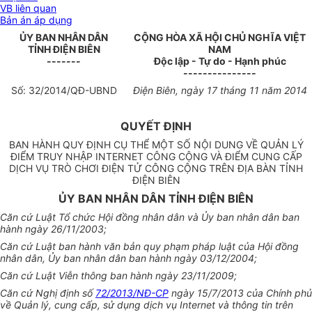
VB liên quan
Bản án áp dụng
ỦY BAN NHÂN DÂN
CỘNG HÒA XÃ HỘI CHỦ NGHĨA VIỆT
TỈNH ĐIỆN BIÊN
NAM
-------
Độc lập - Tự do - Hạnh phúc
---------------
Số:
32
/2014/QĐ-UBND
Điện Biên, ngày 17 tháng 11 năm 2014
QUYẾT ĐỊNH
BAN HÀNH QUY ĐỊNH CỤ THỂ MỘT SỐ NỘI DUNG VỀ QUẢN LÝ
ĐIỂM TRUY NHẬP INTERNET CÔNG CỘNG VÀ ĐIỂM CUNG CẤP
DỊCH VỤ TRÒ CHƠI ĐIỆN TỬ CÔNG CỘNG TRÊN ĐỊA BÀN TỈNH
ĐIỆN BIÊN
ỦY BAN NHÂN DÂN TỈNH ĐIỆN BIÊN
Căn cứ Luật Tổ chức Hội đồng nhân dân và
Ủy ban
nhân dân ban
hành ngày 26/11/2003;
Căn cứ Luật ban hành văn bản quy phạm pháp luật của Hội đồng
nhân dân,
Ủy ban
nhân dân ban hành ngày 03/12/2004;
Căn cứ Luật Viễn thông ban hành ngày 23/11/2009;
Căn cứ Nghị định số
72/2013/NĐ-CP
ngày 15/7/2013 của Chính phủ
về Quản lý, cung cấp, sử dụng dịch vụ Internet và thông tin trên