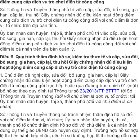
điểm cung cấp dịch vụ trò chơi điện tử công cộng
Sở Thông tin và Truyền thông chủ trì việc cấp, sửa đổi, bổ sung, gia
hạn, cấp lại, thu hồi Giấy chứng nhận đủ điều kiện hoạt động điểm
cung cấp dịch vụ trò chơi điện tử công cộng đối với chủ điểm
là
đơn
vị, tổ chức trên địa bàn tỉnh.
Ủy ban
nhân dân huyện, thị xã, thành phố chủ trì việc cấp, sửa đổi,
bổ sung, gia hạn, cấp lại, thu hồi Giấy chứng nhận đủ điều kiện hoạt
động điểm cung cấp dịch vụ trò chơi điện tử công cộng đối với chủ
điểm
là cá nhân trên địa bàn quản lý.
Điều 6. Quy trình thẩm định hồ sơ, kiểm tra thực tế và cấp, sửa đổi,
bổ sung, gia hạn, cấp lại, thu hồi Giấy chứng nhận đủ điều kiện
hoạt động điểm cung cấp dịch vụ trò chơi điện tử công cộng
1. Chủ điểm đề nghị cấp, sửa đổi, bổ sung, gia hạn, cấp lại Giấy
chứng nhận đủ điều kiện hoạt động điểm cung cấp dịch vụ trò chơi
điện tử công cộng gửi trực tiếp hoặc qua đường bưu chính 01 (một)
bộ hồ sơ theo quy định tại Thông tư số
23/2013/TT-BTTTT
tới Sở
Thông tin và Truyền thông
(đối với chủ điểm là đơn vị, tổ chức)
; tới
Ủy ban
nhân dân huyện, thị xã, thành phố
(đối với chủ
điểm
là cá
nhân)
.
Sở Thông tin và Truyền thông có trách nhiệm thẩm định hồ sơ đối
với chủ điểm là đơn vị, tổ chức;
Ủy ban
nhân dân huyện, thị xã,
thành phố tổ chức thẩm định hồ sơ đối với chủ điểm là cá nhân (nội
dung cụ thể giao UBND cấp huyện quy định). Trường hợp hồ sơ hợp
lệ thì tiến hành tiếp nhận, nếu hồ sơ không hợp lệ thì hướng dẫn chủ