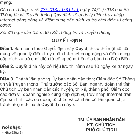
mạng;
Căn cứ Thông tư số
23/2013/TT-BTTTT
ngày 24/12/2013 của Bộ
Thông tin và Truyền thông Quy định về quản lý điểm truy nhập
Internet công cộng và điểm cung cấp dịch vụ trò chơi điện tử công
cộng;
Xét đề nghị
của
Giám đốc Sở Thông tin và Truyền thông,
QUYẾT ĐỊNH:
Điều 1.
Ban hành theo Quyết định này Quy định cụ thể một số nội
dung về quản lý điểm truy nhập Internet công cộng và điểm cung
cấp dịch vụ trò chơi điện tử công cộng trên địa bàn tỉnh Điện Biên.
Điều 2.
Quyết định này có hiệu lực thi hành sau 10 ngày kể từ ngày
ký.
Điều 3.
Chánh
Văn
phòng
Ủy ban
nhân dân tỉnh; Giám đốc Sở Thông
tin và Truyền thông; Thủ trưởng các Sở, Ban, ngành, đoàn thể tỉnh;
Chủ tịch
Ủy ban
nhân dân các huyện, thị xã, thành phố; Giám đốc
các đơn vị, doanh nghiệp cung cấp dịch vụ truy nhập Internet trên
địa bàn tỉnh; các cơ quan, tổ chức và cá nhân có liên quan chịu
trách nhiệm thi hành Quyết định này./.
TM. ỦY BAN NHÂN DÂN
KT. CHỦ TỊCH
Nơi nhận:
PHÓ CHỦ TỊCH
- Như Điều 3;