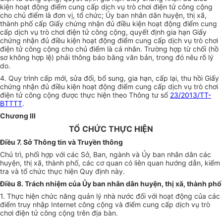
kiện hoạt động điểm cung cấp dịch vụ trò chơi điện tử công cộng
cho chủ điểm là đơn vị, tổ chức;
Ủy ban
nhân dân huyện, thị xã,
thành phố cấp Giấy chứng nhận đủ điều kiện hoạt động điểm cung
cấp dịch vụ trò chơi điện tử công cộng, quyết định gia hạn Giấy
chứng nhận đủ điều kiện hoạt động điểm cung cấp dịch vụ trò chơi
điện tử công cộng cho chủ điểm là cá nhân. Trường hợp từ chối (hồ
sơ không hợp lệ) phải thông báo bằng
văn
bản, trong đó nêu rõ
lý
do.
4. Quy trình cấp mới, sửa đổi, bổ sung, gia hạn, cấp lại, thu hồi Giấy
chứng nhận đủ điều kiện hoạt động điểm cung cấp dịch vụ trò chơi
điện tử công cộng được thực hiện theo Thông tư số
23/2013/TT-
BTTTT
.
Chương III
TỔ CHỨC THỰC HIỆN
Điều 7. Sở Thông tin và Truyền thông
Chủ trì, phối hợp với các Sở, Ban, ngành và
Ủy ban
nhân dân các
huyện, thị xã, thành phố, các cơ quan có liên quan hướng dẫn, kiểm
tra và tổ chức thực hiện Quy định này.
Điều 8. Trách nhiệm của
Ủy ban
nhân dân huyện, thị xã, thành phố
1. Thực hiện chức năng quản lý nhà nước đối với hoạt động của các
điểm truy nhập Internet công cộng và điểm cung cấp dịch vụ trò
chơi điện tử công cộng trên địa bàn.