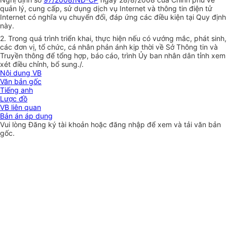
quản lý, cung cấp, sử dụng dịch vụ Internet và thông tin điện tử
Internet có nghĩa vụ chuyển đổi, đáp ứng các điều kiện tại Quy định
này.
2. Trong quá trình triển khai, thực hiện nếu có vướng mắc, phát sinh,
các đơn vị, tổ chức, cá nhân phản ánh kịp thời về Sở Thông tin và
Truyền thông để
tổng hợp
, báo cáo, trình
Ủy ban
nhân dân tỉnh xem
xét điều chỉnh, bổ sung./.
Nội dung VB
Văn bản gốc
Tiếng anh
Lược đồ
VB liên quan
Bản án áp dụng
Vui lòng
Đăng ký
tài khoản hoặc
đăng nhập
để xem và tải văn bản
gốc.