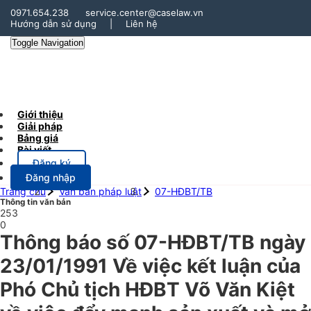
0971.654.238
service.center@caselaw.vn
Hướng dẫn sử dụng
|
Liên hệ
Toggle Navigation
Giới thiệu
Giải pháp
Bảng giá
Bài viết
Đăng ký
Đăng nhập
Trang chủ
Văn bản pháp luật
07-HĐBT/TB
Thông tin văn bản
253
0
Thông báo số 07-HĐBT/TB ngày
23/01/1991 Về việc kết luận của
Phó Chủ tịch HĐBT Võ Văn Kiệt