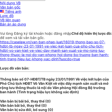
Nội dung VB
Văn bản gốc
Tiếng anh
Lược đồ
VB liên quan
Bản án áp dụng
Vui lòng
Đăng ký
tài khoản hoặc
đăng nhập
Chế độ hiển thị lược đồ:
để xem và tải văn bản gốc.
https://caselaw.vn/van-ban-phap-luat/16019-thong-bao-so-07-
hdbt-tb-ngay-23-01-1991-ve-viec-ket-luan-cua-pho-chu-tich-
hdbt-vo-van-kiet-ve-viec-day-manh-san-xuat-va-mo-rong-luu-
thong-thuoc-la-noi-do-van-phong-hoi-dong-bo-truong-ban-hanh-
tinh-trang-hieu-luc-khong-xac-dinh?luocdo=true
Lược đồ văn bản:
Thông báo số 07-HĐBT/TB ngày 23/01/1991 Về việc kết luận của
Phó Chủ tịch HĐBT Võ Văn Kiệt về việc đẩy mạnh sản xuất và mở
rộng lưu thông thuốc lá nội do Văn phòng Hội đồng Bộ trưởng
ban hành (Tình trạng hiệu lực không xác định)
Văn bản bị bãi bỏ, thay thế (0)
Văn bản bãi bỏ, thay thế (0)
Văn bản bị sửa đổi, bổ sung (0)