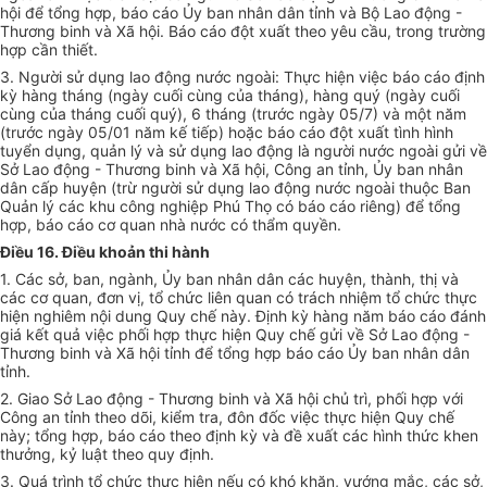
hội để tổng hợp, báo cáo Ủy ban nhân dân tỉnh và Bộ Lao động -
Thương binh và Xã hội. Báo cáo đột xuất theo yêu cầu, trong trường
hợp cần thiết.
3. Người sử dụng lao động nước ngoài: Thực hiện việc báo cáo định
kỳ hàng tháng (ngày cuối cùng của tháng), hàng quý (ngày cuối
cùng của tháng cuối quý), 6 tháng (trước ngày 05/7) và một năm
(trước ngày 05/01 năm kế tiếp) hoặc báo cáo đột xuất tình hình
tuyển dụng, quản lý và sử dụng lao động là người nước ngoài gửi về
Sở Lao động - Thương binh và Xã hội, Công an tỉnh, Ủy ban nhân
dân cấp huyện (trừ người sử dụng lao động nước ngoài thuộc Ban
Quản lý các khu công nghiệp Phú Thọ có báo cáo riêng) để tổng
hợp, báo cáo cơ quan nhà nước có thẩm quyền.
Điều 16. Điều khoản thi hành
1. Các sở, ban, ngành, Ủy ban nhân dân các huyện, thành, thị và
các cơ quan, đơn vị, tổ chức liên quan có trách nhiệm tổ chức thực
hiện nghiêm nội dung Quy chế này. Định kỳ hàng năm báo cáo đánh
giá kết quả việc phối hợp thực hiện Quy chế gửi về Sở Lao động -
Thương binh và Xã hội tỉnh để tổng hợp báo cáo Ủy ban nhân dân
tỉnh.
2. Giao Sở Lao động - Thương binh và Xã hội chủ trì, phối hợp với
Công an tỉnh theo dõi, kiểm tra, đôn đốc việc thực hiện Quy chế
này; tổng hợp, báo cáo theo định kỳ và đề xuất các hình thức khen
thưởng, kỷ luật theo quy định.
3. Quá trình tổ chức thực hiện nếu có khó khăn, vướng mắc, các sở,