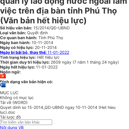
quản lý lao động nước ngoài làm
việc trên địa bàn tỉnh Phú Thọ
(Văn bản hết hiệu lực)
Số hiệu văn bản:
15/2014/QĐ-UBND
Loại văn bản:
Quyết định
Cơ quan ban hành:
Tỉnh Phú Thọ
Ngày ban hành:
10-11-2014
Ngày có hiệu lực:
20-11-2014
Ngày bị bãi bỏ, thay thế:
11-01-2022
Hết hiệu lực
Tình trạng hiệu lực:
Thời gian duy trì hiệu lực:
2609 ngày
(
7 năm
1 tháng
24 ngày
)
Ngày hết hiệu lực:
11-01-2022
Ngôn ngữ:
Định dạng văn bản hiện có:
MỤC LỤC
Không có mục lục
Tải về (WORD)
Quyet dinh so 15-2014_QD-UBND ngay 10-11-2014 (Het hieu
luc).doc
Tải lược đồ
Nội dung VB