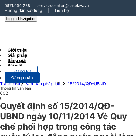
0971.654.238
service.center@caselaw.vn
Hướng dẫn sử dụng
|
Liên hệ
Toggle Navigation
Giới thiệu
Giải pháp
Bảng giá
Bài viết
Đăng ký
Đăng nhập
Trang chủ
Văn bản pháp luật
15/2014/QĐ-UBND
Thông tin văn bản
602
0
Quyết định số 15/2014/QĐ-
UBND ngày 10/11/2014 Về Quy
chế phối hợp trong công tác