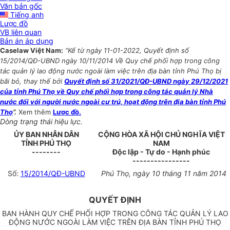
Văn bản gốc
Tiếng anh
Lược đồ
VB liên quan
Bản án áp dụng
Caselaw Việt Nam:
“Kể từ ngày 11-01-2022, Quyết định số
15/2014/QĐ-UBND ngày 10/11/2014 Về Quy chế phối hợp trong công
tác quản lý lao động nước ngoài làm việc trên địa bàn tỉnh Phú Thọ bị
bãi bỏ, thay thế bởi
Quyết định số 31/2021/QĐ-UBND ngày 29/12/2021
của tỉnh Phú Thọ về Quy chế phối hợp trong công tác quản lý Nhà
nước đối với người nước ngoài cư trú, hoạt động trên địa bàn tỉnh Phú
Thọ
”.
Xem thêm
Lược đồ.
Dòng trạng thái hiệu lực.
ỦY BAN NHÂN DÂN
CỘNG HÒA XÃ HỘI CHỦ NGHĨA VIỆT
TỈNH PHÚ THỌ
NAM
--------
Độc lập - Tự do - Hạnh phúc
----------------
Số:
15/2014/QĐ-UBND
Phú Thọ, ngày 10 tháng 11 năm 2014
QUYẾT ĐỊNH
BAN HÀNH QUY CHẾ PHỐI HỢP TRONG CÔNG TÁC QUẢN LÝ LAO
ĐỘNG NƯỚC NGOÀI LÀM VIỆC TRÊN ĐỊA BÀN TỈNH PHÚ THỌ