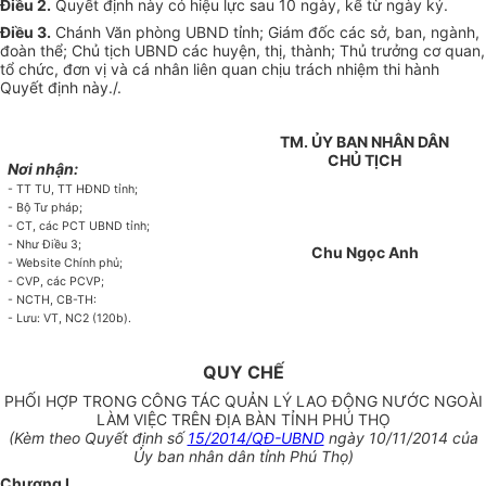
Điều 2
.
Quyết định này có hiệu lực sau 10 ngày, kể từ ngày ký.
Điều 3
.
Chánh Văn phòng UBND tỉnh; Giám đốc các sở, ban, ngành,
đoàn thể; Chủ tịch UBND các huyện, thị, thành; Thủ trưởng cơ quan,
tổ chức, đơn vị và cá nhân liên quan chịu trách nhiệm thi hành
Quyết định này./.
TM. ỦY BAN NHÂN DÂN
CHỦ TỊCH
Nơi nhận:
- TT TU, TT HĐND tỉnh;
- Bộ Tư pháp;
- CT, các PCT UBND tỉnh;
- Như Điều 3;
Chu Ngọc Anh
- Website Chính phủ;
- CVP, các PCVP;
- NCTH, CB-TH:
- Lưu: VT, NC2 (120b).
QUY CHẾ
PHỐI HỢP TRONG CÔNG TÁC QUẢN LÝ LAO ĐỘNG NƯỚC NGOÀI
LÀM VIỆC TRÊN ĐỊA BÀN TỈNH PHÚ THỌ
(Kèm theo Quyết định số
15/2014/QĐ-UBND
ngày 10/11/2014 của
Ủy ban nhân dân tỉnh Phú Thọ)
Chương I