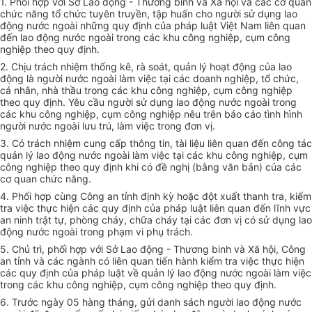
1. Phối hợp với Sở Lao động - Thương binh và Xã hội và các cơ quan
chức năng tổ chức tuyên truyền, tập huấn cho người sử dụng lao
động nước ngoài những quy định của pháp luật Việt Nam liên quan
đến lao động nước ngoài trong các khu công nghiệp, cụm công
nghiệp theo quy định.
2. Chịu trách nhiệm thống kê, rà soát, quản lý hoạt động của lao
động là người nước ngoài làm việc tại các doanh nghiệp, tổ chức,
cá nhân, nhà thầu trong các khu công nghiệp, cụm công nghiệp
theo quy định. Yêu cầu người sử dụng lao động nước ngoài trong
các khu công nghiệp, cụm công nghiệp nêu trên báo cáo tình hình
người nước ngoài lưu trú, làm việc trong đơn vị.
3. Có trách nhiệm cung cấp thông tin, tài liệu liên quan đến công tác
quản lý lao động nước ngoài làm việc tại các khu công nghiệp, cụm
công nghiệp theo quy định khi có đề nghị (bằng văn bản) của các
cơ quan chức năng.
4. Phối hợp cùng Công an tỉnh định kỳ hoặc đột xuất thanh tra, kiểm
tra việc thực hiện các quy định của pháp luật liên quan đến lĩnh vực
an ninh trật tự, phòng cháy, chữa cháy tại các đơn vị có sử dụng lao
động nước ngoài trong phạm vi phụ trách.
5. Chủ trì, phối hợp với Sở Lao động - Thương binh và Xã hội, Công
an tỉnh và các ngành có liên quan tiến hành kiểm tra việc thực hiện
các quy định của pháp luật về quản lý lao động nước ngoài làm việc
trong các khu công nghiệp, cụm công nghiệp theo quy định.
6. Trước ngày 05 hàng tháng, gửi danh sách người lao động nước