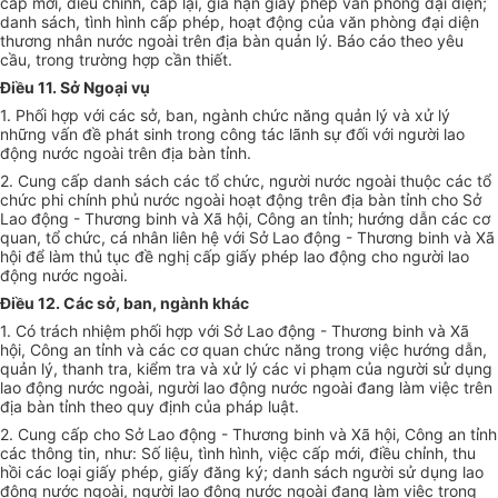
cấp mới, điều chỉnh, cấp lại, gia hạn giấy phép văn phòng đại diện;
danh sách, tình hình cấp phép, hoạt động của văn phòng đại diện
thương nhân nước ngoài trên địa bàn quản lý. Báo cáo theo yêu
cầu, trong trường hợp cần thiết.
Điều 11. Sở Ngoại vụ
1. Phối hợp với các sở, ban, ngành chức năng quản lý và xử lý
những vấn đề phát sinh trong công tác lãnh sự đối với người lao
động nước ngoài trên địa bàn tỉnh.
2. Cung cấp danh sách các tổ chức, người nước ngoài thuộc các tổ
chức phi chính phủ nước ngoài hoạt động trên địa bàn tỉnh cho Sở
Lao động - Thương binh và Xã hội, Công an tỉnh; hướng dẫn các cơ
quan, tổ chức, cá nhân liên hệ với Sở Lao động - Thương binh và Xã
hội để làm thủ tục đề nghị cấp giấy phép lao động cho người lao
động nước ngoài.
Điều 12. Các sở, ban, ngành khác
1. Có trách nhiệm phối hợp với Sở Lao động - Thương binh và Xã
hội, Công an tỉnh và các cơ quan chức năng trong việc hướng dẫn,
quản lý, thanh tra, kiểm tra và xử lý các vi phạm của người sử dụng
lao động nước ngoài, người lao động nước ngoài đang làm việc trên
địa bàn tỉnh theo quy định của pháp luật.
2. Cung cấp cho Sở Lao động - Thương binh và Xã hội, Công an tỉnh
các thông tin, như: Số liệu, tình hình, việc cấp mới, điều chỉnh, thu
hồi các loại giấy phép, giấy đăng ký; danh sách người sử dụng lao
động nước ngoài, người lao động nước ngoài đang làm việc trong