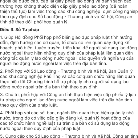
ngoài đã được cấp, cấp lại giấy phép lao động và danh sách các
trường hợp không thuộc diện cấp giấy phép lao động (đã hoàn
thiện thủ tục) làm việc trong các khu công nghiệp, cụm công nghiệp
theo quy định cho Sở Lao động - Thương binh và Xã hội, Công an
tỉnh để theo dõi, phối hợp quản lý.
Điều 9. Sở Tư pháp
1. Giúp Hội đồng Phối hợp phổ biến giáo dục pháp luật tỉnh hướng
dẫn, định hướng các cơ quan, tổ chức có liên quan xây dựng kế
hoạch, phổ biến, tuyên truyền, triển khai để người sử dụng lao động
nước ngoài thực hiện những quy định của pháp luật liên quan đến
công tác quản lý lao động nước ngoài, các quyền và nghĩa vụ của
người lao động nước ngoài làm việc trên địa bàn tỉnh.
2. Phối hợp với Sở Lao động - Thương binh và Xã hội, Ban Quản lý
các khu công nghiệp Phú Thọ và các cơ quan chức năng liên quan
thực hiện tốt Chương trình hỗ trợ pháp lý cho người sử dụng lao
động nước ngoài trên địa bàn tỉnh theo quy định.
3. Chủ trì, phối hợp với Công an tỉnh thực hiện việc cấp phiếu lý lịch
tư pháp cho người lao động nước ngoài làm việc trên địa bàn tỉnh
theo quy định của pháp luật.
4. Phối hợp với các sở, ban, ngành liên quan thực hiện quản lý nhà
nước, trong đó có việc cấp giấy đăng ký, quản lý hoạt động của
các tổ chức hành nghề luật sư trên địa bàn có sử dụng lao động
nước ngoài theo quy định của pháp luật.
5. Cung cấp cho Sở Lao động - Thương binh và Xã hội, Công an tỉnh