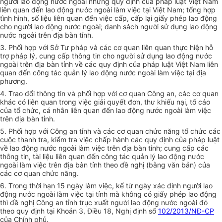
người lao động nước ngoài những quy định của pháp luật Việt Nam
liên quan đến lao động nước ngoài làm việc tại Việt Nam; tổng hợp
tình hình, số liệu liên quan đến việc cấp, cấp lại giấy phép lao động
cho người lao động nước ngoài; danh sách người sử dụng lao động
nước ngoài trên địa bàn tỉnh.
3. Phối hợp với Sở Tư pháp và các cơ quan liên quan thực hiện hỗ
trợ pháp lý, cung cấp thông tin cho người sử dụng lao động nước
ngoài trên địa bàn tỉnh về các quy định của pháp luật Việt Nam liên
quan đến công tác quản lý lao động nước ngoài làm việc tại địa
phương.
4. Trao đổi thông tin và phối hợp với cơ quan Công an, các cơ quan
khác có liên quan trong việc giải quyết đơn, thư khiếu nại, tố cáo
của tổ chức, cá nhân liên quan đến lao động nước ngoài làm việc
trên địa bàn tỉnh.
5. Phối hợp với Công an tỉnh và các cơ quan chức năng tổ chức các
cuộc thanh tra, kiểm tra việc chấp hành các quy định của pháp luật
về lao động nước ngoài làm việc trên địa bàn tỉnh; cung cấp các
thông tin, tài liệu liên quan đến công tác quản lý lao động nước
ngoài làm việc trên địa bàn tỉnh theo đề nghị (bằng văn bản) của
các cơ quan chức năng.
6. Trong thời hạn 15 ngày làm việc, kể từ ngày xác định người lao
động nước ngoài làm việc tại tỉnh mà không có giấy phép lao động
thì đề nghị Công an tỉnh trục xuất người lao động nước ngoài đó
theo quy định tại Khoản 3, Điều 18, Nghị định số
102/2013/NĐ-CP
của Chính phủ.