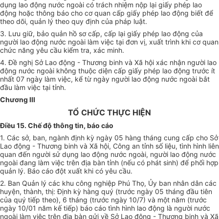
dụng lao động nước ngoài có trách nhiệm nộp lại giấy phép lao
động hoặc thông báo cho cơ quan cấp giấy phép lao động biết để
theo dõi, quản lý theo quy định của pháp luật.
3. Lưu giữ, bảo quản hồ sơ cấp, cấp lại giấy phép lao động của
người lao động nước ngoài làm việc tại đơn vị, xuất trình khi cơ quan
chức năng yêu cầu kiểm tra, xác minh.
4. Đề nghị Sở Lao động - Thương binh và Xã hội xác nhận người lao
động nước ngoài không thuộc diện cấp giấy phép lao động trước ít
nhất 07 ngày làm việc, kể từ ngày người lao động nước ngoài bắt
đầu làm việc tại tỉnh.
Chương III
TỔ CHỨC THỰC HIỆN
Điều 15. Chế độ thông tin, báo cáo
1. Các sở, ban, ngành định kỳ ngày 05 hàng tháng cung cấp cho Sở
Lao động - Thương binh và Xã hội, Công an tỉnh số liệu, tình hình liên
quan đến người sử dụng lao động nước ngoài, người lao động nước
ngoài đang làm việc trên địa bàn tỉnh (nếu có phát sinh) để phối hợp
quản lý. Báo cáo đột xuất khi có yêu cầu.
2. Ban Quản lý các khu công nghiệp Phú Thọ, Ủy ban nhân dân các
huyện, thành, thị: Định kỳ hàng quý (trước ngày 05 tháng đầu tiên
của quý tiếp theo), 6 tháng (trước ngày 10/7) và một năm (trước
ngày 10/01 năm kế tiếp) báo cáo tình hình lao động là người nước
ngoài làm việc trên địa bàn gửi về Sở Lao động - Thương binh và Xã