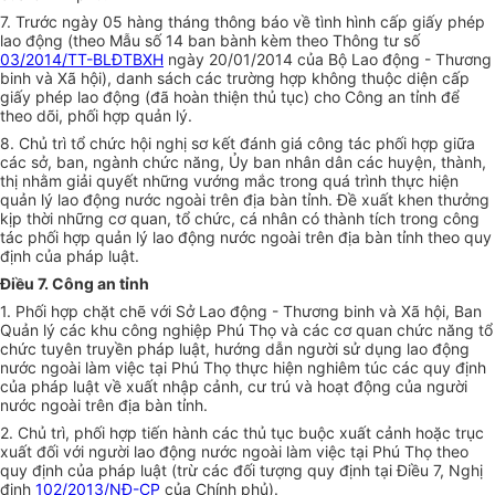
7. Trước ngày 05 hàng tháng thông báo về tình hình cấp giấy phép
lao động (theo Mẫu số 14 ban bành kèm theo Thông tư số
03/2014/TT-BLĐTBXH
ngày 20/01/2014 của Bộ Lao động - Thương
binh và Xã hội), danh sách các trường hợp không thuộc diện cấp
giấy phép lao động (đã hoàn thiện thủ tục) cho Công an tỉnh để
theo dõi, phối hợp quản lý.
8. Chủ trì tổ chức hội nghị sơ kết đánh giá công tác phối hợp giữa
các sở, ban, ngành chức năng, Ủy ban nhân dân các huyện, thành,
thị nhằm giải quyết những vướng mắc trong quá trình thực hiện
quản lý lao động nước ngoài trên địa bàn tỉnh. Đề xuất khen thưởng
kịp thời những cơ quan, tổ chức, cá nhân có thành tích trong công
tác phối hợp quản lý lao động nước ngoài trên địa bàn tỉnh theo quy
định của pháp luật.
Điều 7. Công an tỉnh
1. Phối hợp chặt chẽ với Sở Lao động - Thương binh và Xã hội, Ban
Quản lý các khu công nghiệp Phú Thọ và các cơ quan chức năng tổ
chức tuyên truyền pháp luật, hướng dẫn người sử dụng lao động
nước ngoài làm việc tại Phú Thọ thực hiện nghiêm túc các quy định
của pháp luật về xuất nhập cảnh, cư trú và hoạt động của người
nước ngoài trên địa bàn tỉnh.
2. Chủ trì, phối hợp tiến hành các thủ tục buộc xuất cảnh hoặc trục
xuất đối với người lao động nước ngoài làm việc tại Phú Thọ theo
quy định của pháp luật (trừ các đối tượng quy định tại Điều 7, Nghị
định
102/2013/NĐ-CP
của Chính phủ).