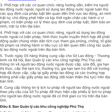
3. Phối hợp với các cơ quan chức năng hướng dẫn, kiểm tra người
lao động nước ngoài, người sử dụng lao động nước ngoài tuân thủ
các quy định của pháp luật liên quan đến lĩnh vực lao động, an ninh
trật tự; chủ động phát hiện và kịp thời ngăn chặn các hành vi vi
phạm, có biện pháp xử lý theo quy định của pháp luật, đảm bảo an
ninh, trật tự trên địa bàn.
4. Phối hợp với các cơ quan chức năng, người sử dụng lao động
nước ngoài có biện pháp, hình thức tuyên truyền thích hợp để phát
động quần chúng nhân dân tích cực tham gia phòng, chống, tố giác
tội phạm và những hành vi tiêu cực có liên quan đến công tác quản
lý lao động nước ngoài trên địa bàn tỉnh.
5. Trước ngày 05 hàng tháng cung cấp cho Sở Lao động - Thương
binh và Xã hội, Ban Quản lý các khu công nghiệp Phú Thọ các
thông tin về người lao động nước ngoài được cấp, sửa đổi, gia hạn
thị thực, cấp thẻ tạm trú, thường trú, gia hạn tạm trú đối với trường
hợp đã được cấp, cấp lại giấy phép lao động và các trường hợp
không phải cấp giấy phép lao động (đã hoàn thiện thủ tục) trên địa
bàn tỉnh.
6. Cung cấp thông tin lý lịch tư pháp về người lao động nước ngoài
theo yêu cầu của Sở Tư pháp để thực hiện cấp phiếu lý lịch tư pháp
cho người lao động nước ngoài đã có thời gian cư trú trên địa bàn
tỉnh.
Điều 8. Ban Quản lý các khu công nghiệp Phú Thọ