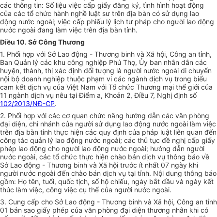
các thông tin: Số liệu việc cấp giấy đăng ký, tình hình hoạt động
của các tổ chức hành nghề luật sư trên địa bàn có sử dụng lao
động nước ngoài; việc cấp phiếu lý lịch tư pháp cho người lao động
nước ngoài đang làm việc trên địa bàn tỉnh.
Điều 10. Sở Công Thương
1. Phối hợp với Sở Lao động - Thương binh và Xã hội, Công an tỉnh,
Ban Quản lý các khu công nghiệp Phú Thọ, Ủy ban nhân dân các
huyện, thành, thị xác định đối tượng là người nước ngoài di chuyển
nội bộ doanh nghiệp thuộc phạm vi các ngành dịch vụ trong biểu
cam kết dịch vụ của Việt Nam với Tổ chức Thương mại thế giới của
11 ngành dịch vụ nêu tại Điểm a, Khoản 2, Điều 7, Nghị định số
102/2013/NĐ-CP
.
2. Phối hợp với các cơ quan chức năng hướng dẫn các văn phòng
đại diện, chi nhánh của người sử dụng lao động nước ngoài làm việc
trên địa bàn tỉnh thực hiện các quy định của pháp luật liên quan đến
công tác quản lý lao động nước ngoài; các thủ tục đề nghị cấp giấy
phép lao động cho người lao động nước ngoài; hướng dẫn người
nước ngoài, các tổ chức thực hiện chào bán dịch vụ thông báo về
Sở Lao động - Thương binh và Xã hội trước ít nhất 07 ngày khi
người nước ngoài đến chào bán dịch vụ tại tỉnh. Nội dung thông báo
gồm: Họ tên, tuổi, quốc tịch, số hộ chiếu, ngày bắt đầu và ngày kết
thúc làm việc, công việc cụ thể của người nước ngoài.
3. Cung cấp cho Sở Lao động - Thương binh và Xã hội, Công an tỉnh
01 bản sao giấy phép của văn phòng đại diện thương nhân khi có