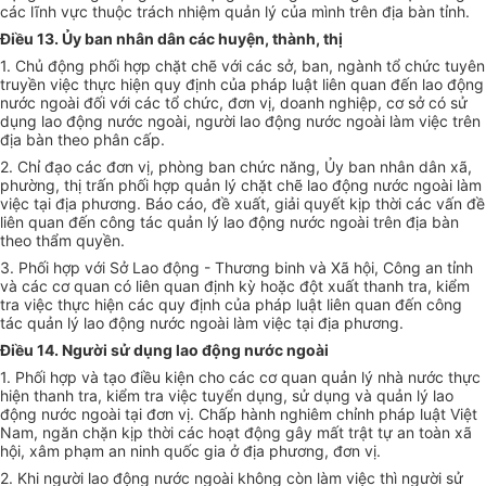
các lĩnh vực thuộc trách nhiệm quản lý của mình trên địa bàn tỉnh.
Điều 13. Ủy ban nhân dân các huyện, thành, thị
1. Chủ động phối hợp chặt chẽ với các sở, ban, ngành tổ chức tuyên
truyền việc thực hiện quy định của pháp luật liên quan đến lao động
nước ngoài đối với các tổ chức, đơn vị, doanh nghiệp, cơ sở có sử
dụng lao động nước ngoài, người lao động nước ngoài làm việc trên
địa bàn theo phân cấp.
2. Chỉ đạo các đơn vị, phòng ban chức năng, Ủy ban nhân dân xã,
phường, thị trấn phối hợp quản lý chặt chẽ lao động nước ngoài làm
việc tại địa phương. Báo cáo, đề xuất, giải quyết kịp thời các vấn đề
liên quan đến công tác quản lý lao động nước ngoài trên địa bàn
theo thẩm quyền.
3. Phối hợp với Sở Lao động - Thương binh và Xã hội, Công an tỉnh
và các cơ quan có liên quan định kỳ hoặc đột xuất thanh tra, kiểm
tra việc thực hiện các quy định của pháp luật liên quan đến công
tác quản lý lao động nước ngoài làm việc tại địa phương.
Điều 14. Người sử dụng lao động nước ngoài
1. Phối hợp và tạo điều kiện cho các cơ quan quản lý nhà nước thực
hiện thanh tra, kiểm tra việc tuyển dụng, sử dụng và quản lý lao
động nước ngoài tại đơn vị. Chấp hành nghiêm chỉnh pháp luật Việt
Nam, ngăn chặn kịp thời các hoạt động gây mất trật tự an toàn xã
hội, xâm phạm an ninh quốc gia ở địa phương, đơn vị.
2. Khi người lao động nước ngoài không còn làm việc thì người sử