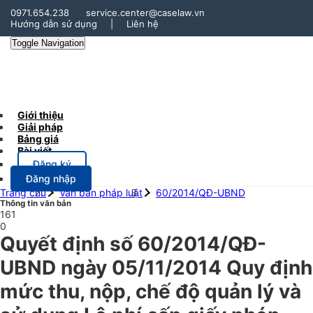
0971.654.238
service.center@caselaw.vn
Hướng dẫn sử dụng
|
Liên hệ
Toggle Navigation
Giới thiệu
Giải pháp
Bảng giá
Bài viết
Đăng ký
Đăng nhập
Trang chủ
Văn bản pháp luật
60/2014/QĐ-UBND
Thông tin văn bản
161
0
Quyết định số 60/2014/QĐ-
UBND ngày 05/11/2014 Quy định
mức thu, nộp, chế độ quản lý và