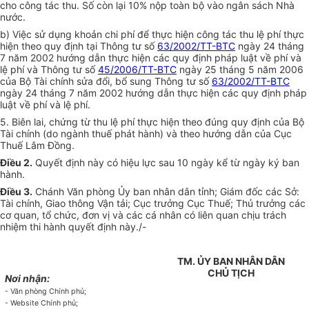
cho công tác thu. Số còn lại 10% nộp toàn bộ vào ngân sách Nhà
nước.
b) Việc sử dụng khoản chi phí để thực hiện công tác thu lệ phí thực
hiện theo quy định tại Thông tư số
63/2002/TT-BTC
ngày 24 tháng
7 năm 2002 hướng dẫn thực hiện các quy định pháp luật về phí và
lệ phí và Thông tư số
45/2006/TT-BTC
ngày 25 tháng 5 năm 2006
của Bộ Tài chính sửa đổi, bổ sung Thông tư số
63/2002/TT-BTC
ngày 24 tháng 7 năm 2002 hướng dẫn thực hiện các quy định pháp
luật về phí và lệ phí.
5. Biên lai, chứng từ thu lệ phí thực hiện theo đúng quy định của Bộ
Tài chính (do ngành thuế phát hành) và theo hướng dẫn của Cục
Thuế Lâm Đồng.
Điều 2.
Quyết định này có hiệu lực sau 10 ngày kể từ ngày ký ban
hành.
Điều 3.
Chánh Văn phòng Ủy ban nhân dân tỉnh; Giám đốc các Sở:
Tài chính, Giao thông Vận tải; Cục trưởng Cục Thuế; Thủ trưởng các
cơ quan, tổ chức, đơn vị và các cá nhân có liên quan chịu trách
nhiệm thi hành quyết định này./-
TM. ỦY BAN NHÂN DÂN
CHỦ TỊCH
Nơi nhận:
- Văn phòng Chính phủ;
- Website Chính phủ;