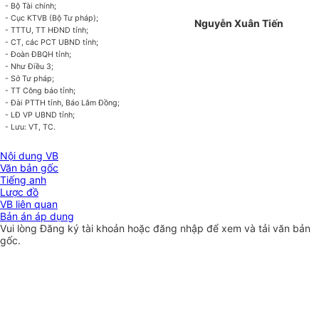
- Bộ Tài chính;
- Cục KTVB (Bộ Tư pháp);
Nguyễn Xuân Tiến
- TTTU, TT HĐND tỉnh;
- CT, các PCT UBND tỉnh;
- Đoàn ĐBQH tỉnh;
- Như Điều 3;
- Sở Tư pháp;
- TT Công báo tỉnh;
- Đài PTTH tỉnh, Báo Lâm Đồng;
- LĐ VP UBND tỉnh;
- Lưu: VT, TC.
Nội dung VB
Văn bản gốc
Tiếng anh
Lược đồ
VB liên quan
Bản án áp dụng
Vui lòng
Đăng ký
tài khoản hoặc
đăng nhập
để xem và tải văn bản
gốc.