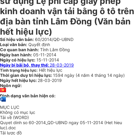
sử dụng Lệ phí cấp giấy phép
kinh doanh vận tải bằng ô tô trên
địa bàn tỉnh Lâm Đồng (Văn bản
hết hiệu lực)
Số hiệu văn bản:
60/2014/QĐ-UBND
Loại văn bản:
Quyết định
Cơ quan ban hành:
Tỉnh Lâm Đồng
Ngày ban hành:
05-11-2014
Ngày có hiệu lực:
15-11-2014
Ngày bị bãi bỏ, thay thế:
28-03-2019
Hết hiệu lực
Tình trạng hiệu lực:
Thời gian duy trì hiệu lực:
1594 ngày
(
4 năm
4 tháng
14 ngày
)
Ngày hết hiệu lực:
28-03-2019
Ngôn ngữ:
Định dạng văn bản hiện có:
MỤC LỤC
Không có mục lục
Tải về (WORD)
Quyet dinh so 60-2014_QD-UBND ngay 05-11-2014 (Het hieu
luc).doc
Tải lược đồ