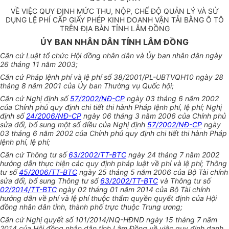
VỀ VIỆC QUY ĐỊNH MỨC THU, NỘP, CHẾ ĐỘ QUẢN LÝ VÀ SỬ
DỤNG LỆ PHÍ CẤP GIẤY PHÉP KINH DOANH VẬN TẢI BẰNG Ô TÔ
TRÊN ĐỊA BÀN TỈNH LÂM ĐỒNG
ỦY BAN NHÂN DÂN TỈNH LÂM ĐỒNG
Căn cứ Luật tổ chức Hội đồng nhân dân và Ủy ban nhân dân ngày
26 tháng 11 năm 2003;
Căn cứ Pháp lệnh phí và lệ phí số 38/2001/PL-UBTVQH10 ngày 28
tháng 8 năm 2001 của Ủy ban Thường vụ Quốc hội;
Căn cứ Nghị định số
57/2002/NĐ-CP
ngày 03 tháng 6 năm 2002
của Chính phủ quy định chi tiết thi hành Pháp lệnh phí, lệ phí; Nghị
định số
24/2006/NĐ-CP
ngày 06 tháng 3 năm 2006 của Chính phủ
sửa đổi, bổ sung một số điều của Nghị định
57/2002/NĐ-CP
ngày
03 tháng 6 năm 2002 của Chính phủ quy định chi tiết thi hành Pháp
lệnh phí, lệ phí;
Căn cứ Thông tư số
63/2002/TT-BTC
ngày 24 tháng 7 năm 2002
hướng dẫn thực hiện các quy định pháp luật về phí và lệ phí; Thông
tư số
45/2006/TT-BTC
ngày 25 tháng 5 năm 2006 của Bộ Tài chính
sửa đổi, bổ sung Thông tư số
63/2002/TT-BTC
và Thông tư số
02/2014/TT-BTC
ngày 02 tháng 01 năm 2014 của Bộ Tài chính
hướng dẫn về phí và lệ phí thuộc thẩm quyền quyết định của Hội
đồng nhân dân tỉnh, thành phố trực thuộc Trung ương;
Căn cứ Nghị quyết số 101/2014/NQ-HĐND ngày 15 tháng 7 năm
2014 của Hội đồng nhân dân tỉnh Lâm Đồng về việc quy định danh