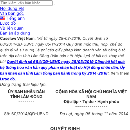
Nội dung VB
Văn bản gốc
Tiếng anh
Lược đồ
VB liên quan
Bản án áp dụng
Caselaw Việt Nam:
“Kể từ ngày 28-03-2019, Quyết định số
60/2014/QĐ-UBND ngày 05/11/2014 Quy định mức thu, nộp, chế độ
quản lý và sử dụng Lệ phí cấp giấy phép kinh doanh vận tải bằng ô tô
trên địa bàn tỉnh Lâm Đồng (Văn bản hết hiệu lực) bị bãi bỏ, thay thế
bởi
Quyết định số 684/QĐ-UBND ngày 28/03/2019 Công bố kết quả
hệ thống hóa văn bản quy phạm pháp luật do Hội đồng nhân dân, Ủy
ban nhân dân tỉnh Lâm Đồng ban hành trong kỳ 2014-2018
”.
Xem thêm
Lược đồ.
Dòng trạng thái hiệu lực.
ỦY BAN NHÂN DÂN
CỘNG HÒA XÃ HỘI CHỦ NGHĨA VIỆT
TỈNH LÂM ĐỒNG
NAM
--------
Độc lập - Tự do - Hạnh phúc
----------------
Số:
60
/2014/QĐ-UBND
Đà Lạt, ngày 05 tháng 11 năm 2014
QUYẾT ĐỊNH