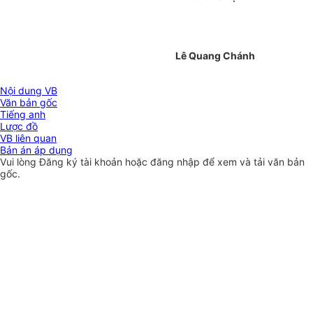
Lê Quang Chánh
Nội dung VB
Văn bản gốc
Tiếng anh
Lược đồ
VB liên quan
Bản án áp dụng
Vui lòng
Đăng ký
tài khoản hoặc
đăng nhập
để xem và tải văn bản
gốc.