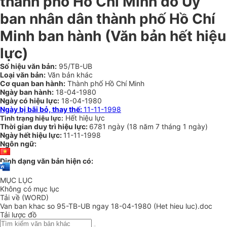
thành phố Hồ Chí Minh do Ủy
ban nhân dân thành phố Hồ Chí
Minh ban hành (Văn bản hết hiệu
lực)
Số hiệu văn bản:
95/TB-UB
Loại văn bản:
Văn bản khác
Cơ quan ban hành:
Thành phố Hồ Chí Minh
Ngày ban hành:
18-04-1980
Ngày có hiệu lực:
18-04-1980
Ngày bị bãi bỏ, thay thế:
11-11-1998
Hết hiệu lực
Tình trạng hiệu lực:
Thời gian duy trì hiệu lực:
6781 ngày
(
18 năm
7 tháng
1 ngày
)
Ngày hết hiệu lực:
11-11-1998
Ngôn ngữ:
Định dạng văn bản hiện có:
MỤC LỤC
Không có mục lục
Tải về (WORD)
Van ban khac so 95-TB-UB ngay 18-04-1980 (Het hieu luc).doc
Tải lược đồ