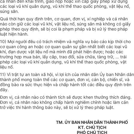
cá nhân đến khai trình, giao nộp hoặc xin cấp giấy phép xử dụng
các loại vũ khí quân dụng, vũ khí thể thao quốc phòng, vật liệu nổ,
súng săn.
Quá thời hạn quy định trên, cơ quan, đơn vị, xí nghiệp và cá nhân
nào còn giữ các loại vũ khí, vật liệu nổ, súng săn mà không có giấy
phép theo quy định, sẽ bị coi là phạm pháp và bị xử lý theo pháp
luật hiện hành.
10) Mọi người đêu có trách nhiệm và nghĩa vụ báo cáo kịp thời cho
cơ quan công an hoặc cơ quan quân sự gần nhất biết các loại vũ
khí, đạn dược vật liệu nổ mà mình đã phát hiện được; hoặc các
trường hợp mua bán, lấy cắp, trao đổi, sửa chữa, tàng trữ, … trái
phép các loại vũ khí quân dụng, vũ khí thể thao quốc phòng, vật
liệu nổ.
11) Vì trật tự an toàn xã hội, vì lợi ích của nhân dân Ủy ban Nhân dân
thành phố mong toàn thể các cơ quan, đơn vị, cán bộ, chiến sĩ, và
đồng bào ra sức thực hiện và chấp hành tốt các điều quy định trên
đây.
Đơn vị, cá nhân nào có thành tích sẽ được khen thưởng thích đáng.
Đơn vị, cá nhân nào không chấp hành nghiêm chỉnh hoặc làm cản
trở việc thi hành thông báo này, sẽ bị xử lý theo pháp luật.
TM. ỦY BAN NHÂN DÂN THÀNH PHỐ
KT. CHỦ TỊCH
PHÓ CHỦ TỊCH