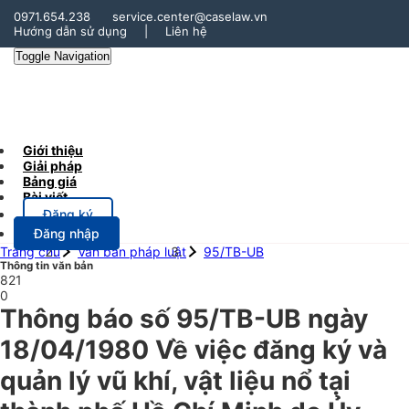
0971.654.238
service.center@caselaw.vn
Hướng dẫn sử dụng
|
Liên hệ
Toggle Navigation
Giới thiệu
Giải pháp
Bảng giá
Bài viết
Đăng ký
Đăng nhập
Trang chủ
Văn bản pháp luật
95/TB-UB
Thông tin văn bản
821
0
Thông báo số 95/TB-UB ngày
18/04/1980 Về việc đăng ký và
quản lý vũ khí, vật liệu nổ tại