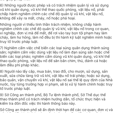
6) Những người được phép và có trách nhiệm quản lý và sử dụng
vũ khí quân dụng, vũ khí thể thao quốc phòng, vật liệu nổ, phải
chấp hành nghiêm chỉnh các chế độ quản lý vũ khí, vật liệu nổ,
không để xảy ra mất, cháy, nổ hoặc phá hoại.
Những người vì thiếu tinh thần trách nhiệm, không chấp hành
nghiêm chỉnh các chế độ quản lý vũ khí, vật liệu nổ trong cơ quan,
xí nghiệp, đơn vị mà để mất, để rơi vào tay bọn tội phạm hay làm
cháy, làm hư hỏng, làm nổ đều bị thi hành kỹ luật nghiêm minh hoặc
truy tố trước pháp luật.
7) Nghiêm cấm việc chế biến các loại súng quân dụng thành súng
săn; nghiêm cấm việc dùng vật liệu nổ làm đạn súng săn hoặc chế
biến các loại pháo; nghiêm cấm dùng vũ khí quân dụng, vũ khí thể
thao quốc phòng, vật liệu nổ để săn bắn chim, thú, đánh cá hoặc
làm điều phi pháp khác.
8) Người nào lấy cắp, mua bán, trao đổi, cho mượn, sử dụng, sản
xuất, sửa chữa tàng trữ vũ khí, vật liệu nổ trái phép; hoặc sử dụng,
bảo quản, vận chuyển vũ khí, vật liệu nổ sai thể lệ quy định của Nhà
nước, tùy từng trường hợp vi phạm, sẽ bị xử lý hành chính hoặc truy
tố trước pháp luật.
9) Sở Công an thành phố, Bộ Tư lệnh thành phố, Sở Thể dục thể
thao thành phố có trách nhiệm hướng dẫn, tổ chức thực hiện và
kiểm tra đôn đốc việc thi hành thông báo này.
Sở Công an thành phố sẽ ấn định thời hạn để các cơ quan, đơn vị và