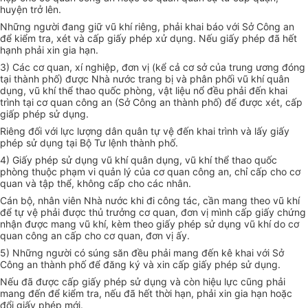
huyện trở lên.
Những người đang giữ vũ khí riêng, phải khai báo với Sở Công an
để kiểm tra, xét và cấp giấy phép xử dụng. Nếu giấy phép đã hết
hạnh phải xin gia hạn.
3) Các cơ quan, xí nghiệp, đơn vị (kể cả cơ sở của trung ương đóng
tại thành phố) được Nhà nước trang bị và phân phối vũ khí quân
dụng, vũ khí thể thao quốc phòng, vật liệu nổ đều phải đến khai
trình tại cơ quan công an (Sở Công an thành phố) để được xét, cấp
giấp phép sử dụng.
Riêng đối với lực lượng dân quân tự vệ đến khai trình và lấy giấy
phép sử dụng tại Bộ Tư lệnh thành phố.
4) Giấy phép sử dụng vũ khí quân dụng, vũ khí thể thao quốc
phòng thuộc phạm vi quản lý của cơ quan công an, chỉ cấp cho cơ
quan và tập thể, không cấp cho các nhân.
Cán bộ, nhân viên Nhà nước khi đi công tác, cần mang theo vũ khí
để tự vệ phải được thủ trưởng cơ quan, đơn vị mình cấp giấy chứng
nhận được mang vũ khí, kèm theo giấy phép sử dụng vũ khí do cơ
quan công an cấp cho cơ quan, đơn vị ấy.
5) Những người có súng săn đều phải mang đến kê khai với Sở
Công an thành phố để đăng ký và xin cấp giấy phép sử dụng.
Nếu đã được cấp giấy phép sử dụng và còn hiệu lực cũng phải
mang đến để kiểm tra, nếu đã hết thời hạn, phải xin gia hạn hoặc
đổi giấy phép mới.