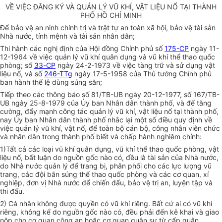
VỀ VIỆC ĐĂNG KÝ VÀ QUẢN LÝ VŨ KHÍ, VẬT LIỆU NỔ TẠI THÀNH
PHỐ HỒ CHÍ MINH
Để bảo vệ an ninh chính trị và trật tự an toàn xã hội, bảo vệ tài sản
Nhà nước, tính mệnh và tài sản nhân dân;
Thi hành các nghị định của Hội đồng Chính phủ số
175-CP
ngày 11-
12-1964 về việc quản lý vũ khí quân dụng và vũ khí thể thao quốc
phòng; số
33-CP
ngày 24-2-1973 về việc tàng trữ và sử dụng vật
liệu nổ, và số
246-TTg
ngày 17-5-1958 của Thủ tướng Chính phủ
ban hành thể lệ dùng súng săn;
Tiếp theo các thông báo số 81/TB-UB ngày 20-12-1977, số 167/TB-
UB ngày 25-8-1979 của Ủy ban Nhân dân thành phố, và để tăng
cường, đẩy mạnh công tác quản lý vũ khí, vật liệu nổ tại thành phố,
nay Ủy ban Nhân dân thành phố nhắc lại một số điều quy định về
việc quản lý vũ khí, vật nổ, để toàn bộ cán bộ, công nhân viên chức
và nhân dân trong thành phố biết và chấp hành nghiêm chỉnh:
1)Tất cả các loại vũ khí quân dụng, vũ khí thể thao quốc phòng, vật
liệu nổ, bất luận do nguồn gốc nào có, đều là tài sản của Nhà nước,
do Nhà nước quản lý để trang bị, phân phối cho các lực lượng vũ
trang, các đội bắn súng thể thao quốc phòng và các cơ quan, xí
nghiệp, đơn vị Nhà nước để chiến đấu, bảo vệ trị an, luyện tập và
thi đấu.
2) Cá nhân không được quyền có vũ khí riêng. Bất cứ ai có vũ khí
riêng, không kể do nguồn gốc nào có, đều phải đến kê khai và giao
nộp cho cơ quan công an hoặc cơ quan quân sự từ cấp quận,