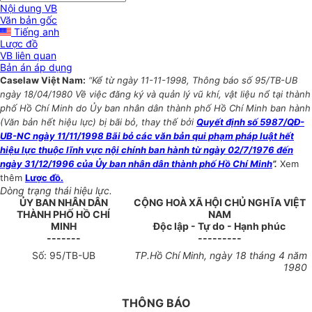
Nội dung VB
Văn bản gốc
Tiếng anh
Lược đồ
VB liên quan
Bản án áp dụng
Caselaw Việt Nam:
“Kể từ ngày 11-11-1998, Thông báo số 95/TB-UB
ngày 18/04/1980 Về việc đăng ký và quản lý vũ khí, vật liệu nổ tại thành
phố Hồ Chí Minh do Ủy ban nhân dân thành phố Hồ Chí Minh ban hành
(Văn bản hết hiệu lực) bị bãi bỏ, thay thế bởi
Quyết định số 5987/QĐ-
UB-NC ngày 11/11/1998 Bãi bỏ các văn bản qui phạm pháp luật hết
hiệu lực thuộc lĩnh vực nội chính ban hành từ ngày 02/7/1976 đến
ngày 31/12/1996 của Ủy ban nhân dân thành phố Hồ Chí Minh
”.
Xem
thêm
Lược đồ.
Dòng trạng thái hiệu lực.
ỦY BAN NHÂN DÂN
CỘNG HOÀ XÃ HỘI CHỦ NGHĨA VIỆT
THÀNH PHỐ HỒ CHÍ
NAM
MINH
Độc lập - Tự do - Hạnh phúc
-------
---------
Số: 95/TB-UB
TP.Hồ Chí Minh, ngày 18 tháng 4 năm
1980
THÔNG BÁO