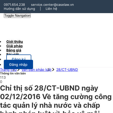
0971.654.238
service.center@caselaw.vn
Hướng dẫn sử dụng
|
Liên hệ
Toggle Navigation
Giới thiệu
Giải pháp
Bảng giá
Bài viết
Đăng ký
Đăng nhập
Trang chủ
Văn bản pháp luật
28/CT-UBND
Thông tin văn bản
113
0
Chỉ thị số 28/CT-UBND ngày
02/12/2016 Về tăng cường công
tác quản lý nhà nước và chấp