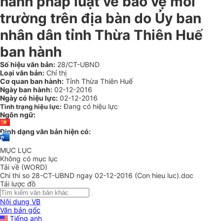
hành pháp luật về bảo vệ môi
trường trên địa bàn do Ủy ban
nhân dân tỉnh Thừa Thiên Huế
ban hành
Số hiệu văn bản:
28/CT-UBND
Loại văn bản:
Chỉ thị
Cơ quan ban hành:
Tỉnh Thừa Thiên Huế
Ngày ban hành:
02-12-2016
Ngày có hiệu lực:
02-12-2016
Đang có hiệu lực
Tình trạng hiệu lực:
Ngôn ngữ:
Định dạng văn bản hiện có:
MỤC LỤC
Không có mục lục
Tải về (WORD)
Chi thi so 28-CT-UBND ngay 02-12-2016 (Con hieu luc).doc
Tải lược đồ
Nội dung VB
Văn bản gốc
Tiếng anh