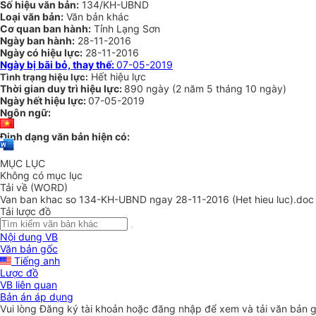
Số hiệu văn bản:
134/KH-UBND
Loại văn bản:
Văn bản khác
Cơ quan ban hành:
Tỉnh Lạng Sơn
Ngày ban hành:
28-11-2016
Ngày có hiệu lực:
28-11-2016
Ngày bị bãi bỏ, thay thế:
07-05-2019
Hết hiệu lực
Tình trạng hiệu lực:
Thời gian duy trì hiệu lực:
890 ngày
(
2 năm
5 tháng
10 ngày
)
Ngày hết hiệu lực:
07-05-2019
Ngôn ngữ:
Định dạng văn bản hiện có:
MỤC LỤC
Không có mục lục
Tải về (WORD)
Van ban khac so 134-KH-UBND ngay 28-11-2016 (Het hieu luc).doc
Tải lược đồ
Nội dung VB
Văn bản gốc
Tiếng anh
Lược đồ
VB liên quan
Bản án áp dụng
Vui lòng
Đăng ký
tài khoản hoặc
đăng nhập
để xem và tải văn bản 