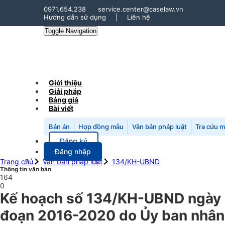
0971.654.238
service.center@caselaw.vn
Hướng dẫn sử dụng
|
Liên hệ
Toggle Navigation
Giới thiệu
Giải pháp
Bảng giá
Bài viết
Bản án
Hợp đồng mẫu
Văn bản pháp luật
Tra cứu 
Đăng ký
Đăng nhập
Trang chủ
Văn bản pháp luật
134/KH-UBND
Thông tin văn bản
164
0
Kế hoạch số 134/KH-UBND ngày 28
đoạn 2016-2020 do Ủy ban nhân d