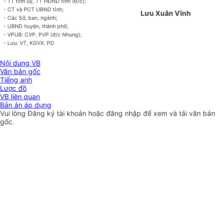
- TT tỉnh ủy, TT HĐND tỉnh (b/c);
- CT và PCT UBND tỉnh;
Lưu X
uân Vĩnh
- Các Sở, ban, ngành;
- UBND huyện, thành phố;
- VP
U
B: CVP, PVP (đ/c Nhung);
- Lưu: VT, KGVX. PD
Nội dung VB
Văn bản gốc
Tiếng anh
Lược đồ
VB liên quan
Bản án áp dụng
Vui lòng
Đăng ký
tài khoản hoặc
đăng nhập
để xem và tải văn bản
gốc.