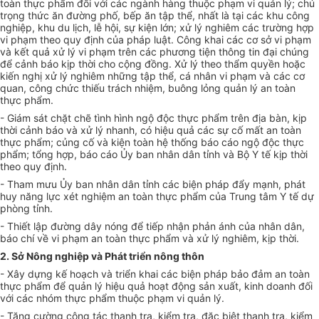
toàn thực phẩm đối với các ngành hàng thuộc phạm vi quản lý; chú
trọng thức ăn đường phố, bếp ăn tập th
ể
, nh
ấ
t là tại các khu công
nghiệp, khu du lịch, l
ễ
hội, sự kiện lớn; xử lý nghiêm các trường hợp
vi phạm theo quy định của pháp luật. Công khai các cơ sở vi phạm
và kết quả xử lý vi phạm trên các phương tiện thông tin đại chúng
để cảnh báo kịp thời cho cộng đồng. Xử lý theo thẩm quyền hoặc
kiến nghị xử lý nghiêm những tập th
ể
, cá nhân vi phạm và các cơ
quan, công chức thiếu trách nhiệm, buông lỏng quản lý an toàn
thực phẩm.
- Giám sát chặt chẽ tình hình ngộ độc thực phẩm trên địa bàn, kịp
thời cảnh báo và xử lý nhanh, có hiệu quả các sự cố mất an toàn
thực phẩm; củng cố và kiện toàn hệ thống báo cáo ngộ độc thực
phẩm; tổng hợp, báo cáo Ủy ban nhân dân tỉnh và Bộ Y tế kịp thời
theo quy định.
- Tham mưu Ủy ban nhân dân tỉnh các biện pháp đẩy mạnh, phát
huy năng lực xét nghiệm an toàn thực phẩm của Trung tâm Y tế dự
phòng tỉnh.
- Thiết lập đường dây nóng để tiếp nhận phản ánh của nhân dân,
báo chí về vi phạm an toàn thực phẩm và xử lý nghiêm, kịp thời.
2. S
ở
Nông nghiệp và Phát triển nông thôn
- Xây dựng kế hoạch và triển khai các biện pháp bảo đảm an toàn
thực phẩm để quản lý hiệu quả hoạt động sản xuất, kinh doanh đối
với các nhóm thực phẩm thuộc phạm vi quản lý.
- Tăng cường công tác thanh tra, kiểm tra, đặc biệt thanh tra, kiểm