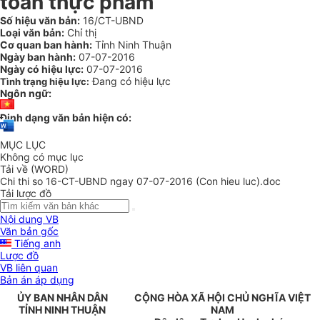
toàn thực phẩm
Số hiệu văn bản:
16/CT-UBND
Loại văn bản:
Chỉ thị
Cơ quan ban hành:
Tỉnh Ninh Thuận
Ngày ban hành:
07-07-2016
Ngày có hiệu lực:
07-07-2016
Đang có hiệu lực
Tình trạng hiệu lực:
Ngôn ngữ:
Định dạng văn bản hiện có:
MỤC LỤC
Không có mục lục
Tải về (WORD)
Chi thi so 16-CT-UBND ngay 07-07-2016 (Con hieu luc).doc
Tải lược đồ
Nội dung VB
Văn bản gốc
Tiếng anh
Lược đồ
VB liên quan
Bản án áp dụng
ỦY
BAN NHÂN DÂN
CỘNG HÒA XÃ HỘI CHỦ NGHĨA VIỆT
T
Ỉ
NH NINH THUẬN
NAM