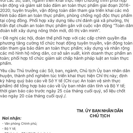
với các Sở, ban, ngành triển khai thực hiện chương trình phối hợp
vận động và giám sát bảo đảm an toàn thực phẩm giai đoạn 2016-
2020; tuyên truyền, vận động toàn dân tham gia triển khai các mô
hình bảo đảm an toàn thực phẩm, phòng chống ngộ độc thực phẩm
tại cộng đồng. Phối hợp xây dựng tiêu chí đánh giá xã phường, thị
tr
ấn đạt chuẩn an toàn thực phẩm gắn với cuộc vận động “Toàn dân
đoàn kết xây dựng nông thôn mới, đô thị văn minh”.
- Đề nghị các hội, đoàn thể phối hợp với các cấp chính quyền địa
phương tăng cường tổ chức hoạt động tuyên truyền, vận động toàn
dân tham gia bảo đảm an toàn thực phẩm; xây dựng và nhân rộng
các mô h
ì
nh hộ nông dân, cơ sở sản xuất, kinh doanh thực phẩm an
toàn; phối hợp tổ chức giám sát chấp hành pháp luật an toàn thực
phẩm.
Yêu cầu Thủ trưởng các Sở, ban, ngành, Chủ tịch Ủy ban nhân dân
huyện, thành phố nghiêm túc triển khai thực hiện Chỉ thị này; định
kỳ hằng quý báo cáo về Sở Y tế (Chi cục An toàn vệ sinh thực
phẩm) để tổng hợp báo cáo về Ủy ban nhân dân tỉnh và Bộ Y tế;
thời gian báo cáo trước ngày 25 của tháng cuối quý, số liệu chốt
vào ngày 20 của tháng cuối quý./.
TM. ỦY BAN NHÂN DÂN
CHỦ
TỊCH
Nơi nhận:
- Văn phòng Chính phủ
;
- Bộ
Y
t
ế
;