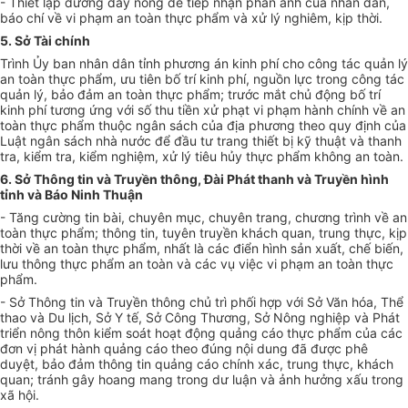
- Thiết lập đường dây nóng để tiếp nhận phản ánh của nhân dân,
báo chí về vi phạm an toàn thực phẩm và xử lý nghiêm, kịp thời.
5. Sở Tài chính
Trình Ủy ban nhân dân tỉnh phương án kinh phí cho công tác quản lý
an toàn thực phẩm, ưu tiên bố trí kinh phí, nguồn lực trong công tác
quản lý, bảo đảm an toàn thực phẩm; trước mắt chủ động bố trí
kinh phí tương ứng với số thu tiền xử phạt vi phạm hành chính về an
toàn thực phẩm thuộc ngân sách của địa phương theo quy định của
Luật ngân sách nhà nước để đầu tư trang thiết bị kỹ thuật và thanh
tra, kiểm tra, kiểm nghiệm, xử lý tiêu hủy thực phẩm không an toàn.
6. Sở Thông tin và Truyền thông, Đài Phát thanh và Truyền hình
tỉnh và Báo Ninh Thu
ậ
n
- Tăng cường tin bài, chuyên mục, chuyên trang, chương
tr
ình về an
toàn thực phẩm; thông tin, tuyên truyền khách quan, trung thực, kịp
thời về an toàn thực phẩm, nhất là các điển hình sản xuất, chế biến,
lưu thông thực phẩm an toàn và các vụ việc vi phạm an toàn thực
phẩm.
- Sở Thông tin và Truyền thông chủ trì phối hợp với Sở Văn hóa, Thể
thao và Du lịch, Sở Y tế, Sở Công Thương, Sở Nông nghiệp và Phát
triển nông thôn kiểm soát hoạt động quảng cáo thực phẩm của các
đơn vị phát hành quảng cáo theo đúng nội dung đã được phê
duyệt, bảo đảm thông tin quảng cáo chính xác, trung thực, khách
quan
; tránh gây
hoang mang trong dư
l
uận và ảnh hưởng xấu trong
xã hội.