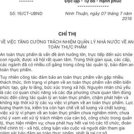
-------
Độc lập - Tự do - Hạnh phúc
---------------
Số:
16/CT
-UBND
Ninh Thuận, ngày
07
tháng
7
năm
201
6
CHỈ THỊ
VỀ VIỆC TĂNG CƯỜNG TRÁCH NHIỆM QUẢN LÝ NHÀ NƯỚC VỀ AN
TOÀN THỰC PHẨM
An toàn thực phẩm là vấn đề ảnh hưởng lớn, trực tiếp đến sức khỏe
con người, được xã hội rất quan tâm. Trong thời gian qua, các cấp,
các ngành đã có nhiều cố gắng trong công tác quản lý, bảo đảm an
toàn thực phẩm.
Tuy nhiên công tác đảm bảo an toàn thực phẩm vẫn gặp nhiều
thách thức, tình trạng vi phạm về an toàn thực phẩm vẫn diễn biến
phức tạp, gây lo lắng, bức xúc trong xã hội. Nguyên nhân chủ yếu
là các cơ quan chức năng và các địa phương chưa quan tâm đúng
mức đến công tác quản lý an toàn thực phẩm, chậm phát hiện và
không kịp thời xử lý các vụ việc vi phạm về an toàn thực phẩm. Lực
lượng thanh tra, kiểm tra còn hạn chế về số lượng và chất lượng;
việc xử lý vi phạm về an toàn thực phẩm chưa nghiêm minh; chưa
chú ý xem xét xử lý trách nhiệm của cán bộ, công chức trong quản
lý, thực hiện nhiệm vụ; chưa phát huy hết vai trò các tổ chức, đoàn
thể chính trị - xã hội, công luận vào cuộc và người dân tham gia
giám sát bảo đảm an toàn thực phẩm, nhất là tại cơ sở.