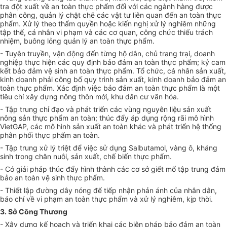
tra đột xuất về an toàn thực phẩm đối với các ngành hàng được
phân công, quản lý chặt chẽ các vật tư liên quan đến an toàn thực
phẩm. Xử lý theo thẩm quyền hoặc kiến nghị xử lý nghiêm những
tập thể, cá nhân vi phạm và các cơ quan, công chức thiếu trách
nhiệm, buông lỏng quản lý an toàn thực phẩm.
- Tuyên truyền, vận động đến từng hộ dân, chủ trang trại, doanh
nghiệp thực hiện các quy định bảo đảm an toàn thực phẩm; ký cam
kết bảo đảm vệ sinh an toàn thực phẩm. Tổ chức, cá nhân sản xuất,
kinh doanh phải công bố quy trình sản xuất, kinh doanh bảo đảm an
toàn thực phẩm. Xác định việc bảo đảm an toàn thực phẩm là một
tiêu chí xây dựng nông thôn mới, khu dân cư văn hóa.
- Tập trung chỉ đạo và phát triển các vùng nguyên liệu sản xuất
nông sản thực phẩm an toàn; thúc đẩy áp dụng rộng rãi mô hình
VietGAP, các mô hình sản xuất an toàn khác và phát triển hệ thống
phân phối thực phẩm an toàn.
- Tập trung xử lý
tr
iệt để việc sử dụng Salbutamol, vàng ô, kháng
sinh trong chăn nuôi, sản xuất, chế biến thực phẩm.
- Có giải pháp thúc đ
ẩ
y hình thành các cơ sở giết mổ tập trung đảm
bảo an toàn vệ sinh thực phẩm.
- Thiết lập đường dây nóng để tiếp nhận phản ánh của nhân dân,
báo chí về vi phạm an toàn thực phẩm và xử lý nghiêm, kịp thời.
3. S
ở
Công Thương
-
Xây dựng kế hoạch và triển khai các biện pháp bảo đảm an toàn