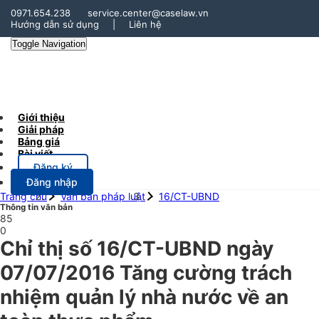
0971.654.238
service.center@caselaw.vn
Hướng dẫn sử dụng
|
Liên hệ
Toggle Navigation
Giới thiệu
Giải pháp
Bảng giá
Bài viết
Đăng ký
Đăng nhập
Trang chủ
Văn bản pháp luật
16/CT-UBND
Thông tin văn bản
85
0
Chỉ thị số 16/CT-UBND ngày
07/07/2016 Tăng cường trách
nhiệm quản lý nhà nước về an