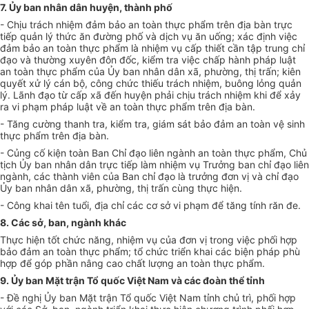
7.
Ủ
y b
a
n
nhân dân
huyện, thành phố
- Chịu trách nh
i
ệ
m
đảm bảo an toàn thực phẩm trên địa bàn
tr
ực
tiếp quản lý thức ăn đường phố và dịch vụ ăn uống; xác định việc
đảm bảo an toàn thực phẩm là nhiệm vụ cấp thiết cần tập trung chỉ
đạo và thường xuyên đôn đốc, kiểm tra việc chấp hành pháp luật
an toàn thực phẩm của Ủy ban nhân dân xã, phường, thị trấn; kiên
quyết xử lý cán bộ, công chức thiếu trách nhiệm, bu
ô
ng lỏng quản
lý. Lãnh đạo từ cấp xã đến huyện phải chịu trách nhiệm khi để xảy
ra vi phạm pháp luật về an toàn thực phẩm trên địa bàn.
- Tăng cường thanh tra, kiểm tra, giám sát bảo đảm an toàn vệ sinh
thực phẩm trên địa bàn.
- C
ủ
ng cố kiện toàn Ban Chỉ đạo liên ngành an toàn thực phẩm, Chủ
tịch Ủy ban nhân dân trực tiếp làm nhiệm vụ Trưởng ban chỉ đạo liên
ngành, các thành viên của Ban chỉ đạo là trưởng đơn vị và chỉ đạo
Ủy ban nhân dân xã, phường, thị tr
ấ
n cùng thực hiện.
- Công khai tên tuổi, địa chỉ các cơ sở vi phạm để tăng tính răn đe.
8. Các sở, ban, ngành khác
Thực hiện tốt chức năng, nhiệm vụ của đơn vị trong việc phối hợp
bảo đảm an toàn thực phẩm; tổ chức triển khai các biện pháp phù
hợp để góp phần nâng cao chất lượng an toàn thực phẩm.
9. Ủy ban Mặt trận Tổ quốc Việt Nam và các đoàn thể tỉnh
- Đề nghị Ủy ban Mặt trận Tổ quốc Việt Nam tỉnh chủ trì, phối hợp