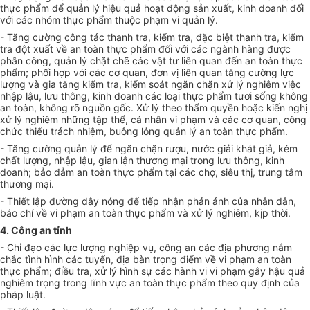
thực phẩm để quản lý hiệu quả hoạt động sản xuất, kinh doanh đối
với các nhóm thực phẩm thuộc phạm vi quản lý.
- Tăng cường công tác thanh tra, kiểm tra, đặc biệt thanh tra, kiểm
tra đột xuất về an toàn thực phẩm đối với các ngành hàng được
phân công, quản lý chặt chẽ các vật tư liên quan đến an toàn thực
phẩm; phối hợp với các c
ơ
quan, đơn vị liên quan tăng cường lực
lượng và gia tăng kiểm tra, kiểm soát ngăn chặn xử lý nghiêm việc
nhập lậu, lưu thông, kinh doanh các loại thực phẩm tươi sống không
an toàn, không rõ nguồn gốc. Xử lý theo thẩm quyền hoặc kiến nghị
xử lý nghiêm những tập thể, cá nhân vi phạm và các cơ quan, công
chức thiếu trách nhiệm, buông lỏng quản lý an toàn thực phẩm.
- Tăng cường quản lý để ngăn chặn rượu, nước giải khát giả, kém
chất lượng, nhập lậu, gian lận thương mại trong lưu thông, kinh
doanh; bảo đảm an toàn thực phẩm tại các chợ, siêu thị, trung tâm
thương mại.
- Thiết lập đường dây nóng để tiếp nhận phản ánh của nhân dân,
báo chí về vi phạm an toàn thực phẩm và xử lý nghiêm, kịp thời.
4. Công an tỉnh
- Chỉ đạo các lực lượng nghiệp vụ, công an các địa phương nắm
chắc tình hình các tuyến, địa bàn trọng điểm về vi phạm an toàn
thực phẩm; điều
tr
a, xử lý hình sự các hành vi vi phạm gây hậu quả
nghiêm trọng trong lĩnh vực an toàn thực phẩm theo quy định của
pháp luật.