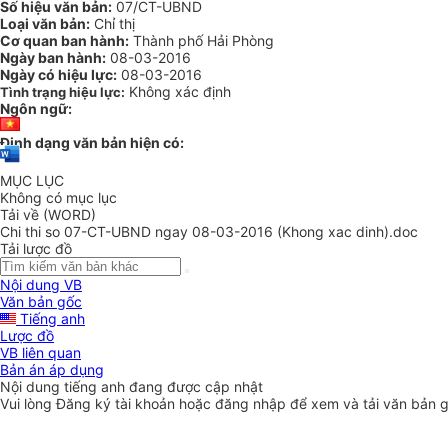
Số hiệu văn bản:
07/CT-UBND
Loại văn bản:
Chỉ thị
Cơ quan ban hành:
Thành phố Hải Phòng
Ngày ban hành:
08-03-2016
Ngày có hiệu lực:
08-03-2016
Không xác định
Tình trạng hiệu lực:
Ngôn ngữ:
Định dạng văn bản hiện có:
MỤC LỤC
Không có mục lục
Tải về (WORD)
Chi thi so 07-CT-UBND ngay 08-03-2016 (Khong xac dinh).doc
Tải lược đồ
Nội dung VB
Văn bản gốc
Tiếng anh
Lược đồ
VB liên quan
Bản án áp dụng
Nội dung tiếng anh đang được cập nhật
Vui lòng
Đăng ký
tài khoản hoặc
đăng nhập
để xem và tải văn bản 