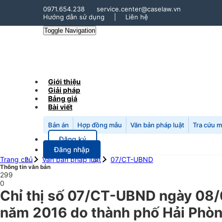
0971.654.238
service.center@caselaw.vn
Hướng dẫn sử dụng
|
Liên hệ
Toggle Navigation
Giới thiệu
Giải pháp
Bảng giá
Bài viết
Bản án
Hợp đồng mẫu
Văn bản pháp luật
Tra cứu 
Đăng ký
Đăng nhập
Trang chủ
Văn bản pháp luật
07/CT-UBND
Thông tin văn bản
299
0
Chỉ thị số 07/CT-UBND ngày 08/0
năm 2016 do thành phố Hải Phòng