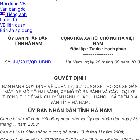
Nội dung VB
Văn bản gốc
Tiếng anh
Lược đồ
VB liên quan
Bản án áp dụng
ỦY BAN NHÂN DÂN
CỘNG HÒA XÃ HỘI CHỦ NGHĨA VIỆT
TỈNH HÀ NAM
NAM
--------
Độc lập - Tự do - Hạnh phúc
----------------
Số:
44/2013/QĐ-UBND
Hà Nam, ngày 28 tháng 08 năm 2013
QUYẾT ĐỊNH
BAN HÀNH QUY ĐỊNH VỀ QUẢN LÝ, SỬ DỤNG XE THÔ SƠ, XE GẮN
MÁY, XE MÔ TÔ HAI BÁNH, XE MÔ TÔ BA BÁNH VÀ CÁC LOẠI XE
TƯƠNG TỰ ĐỂ VẬN CHUYỂN HÀNH KHÁCH, HÀNG HOÁ TRÊN ĐỊA
BÀN TỈNH HÀ NAM.
ỦY BAN NHÂN DÂN TỈNH HÀ NAM
Căn cứ Luật tổ chức Hội đồng nhân dân và Ủy ban nhân dân ngày 26
tháng 11 năm 2003;
Căn cứ Luật Giao thông đường bộ ngày 13 tháng 11 năm 2008;
Căn cứ Nghị quyết số 32/2007/NQ-CP ngày 29 tháng 6 năm 2007 của