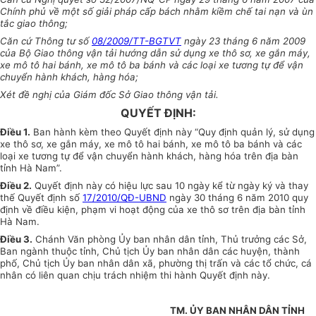
Chính phủ về một số giải pháp cấp bách nhằm kiềm chế tai nạn và ùn
tắc giao thông;
Căn cứ Thông tư số
08/2009/TT-BGTVT
ngày 23 tháng 6 năm 2009
của Bộ Giao thông vận tải hướng dẫn sử dụng xe thô sơ, xe gắn máy,
xe mô tô hai bánh, xe mô tô ba bánh và các loại xe tương tự để vận
chuyển hành khách, hàng hóa;
Xét đề nghị của Giám đốc Sở Giao thông vận tải.
QUYẾT ĐỊNH:
Điều 1.
Ban hành kèm theo Quyết định này “Quy định quản lý, sử dụng
xe thô sơ, xe gắn máy, xe mô tô hai bánh, xe mô tô ba bánh và các
loại xe tương tự để vận chuyển hành khách, hàng hóa trên địa bàn
tỉnh Hà Nam”.
Điều 2.
Quyết định này có hiệu lực sau 10 ngày kể từ ngày ký và thay
thế Quyết định số
17/2010/QĐ-UBND
ngày 30 tháng 6 năm 2010 quy
định về điều kiện, phạm vi hoạt động của xe thô sơ trên địa bàn tỉnh
Hà Nam.
Điều 3.
Chánh Văn phòng Ủy ban nhân dân tỉnh, Thủ trưởng các Sở,
Ban ngành thuộc tỉnh, Chủ tịch Ủy ban nhân dân các huyện, thành
phố, Chủ tịch Ủy ban nhân dân xã, phường thị trấn và các tổ chức, cá
nhân có liên quan chịu trách nhiệm thi hành Quyết định này.
TM. ỦY BAN NHÂN DÂN TỈNH