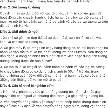
vận chuyển hành khách, hàng hóa trên địa bàn tỉnh Hà Nam.
Điều 2. Đối tượng áp dụng
Quy định này áp dụng đối với các tổ chức, cá nhân có liên quan đến
hoạt động vận chuyển hành khách, hàng hóa bằng xe thô sơ, xe gắn
máy, xe mô tô hai bánh, xe mô tô ba bánh và các loại xe tương tự trên
địa bàn tỉnh Hà Nam.
Điều 3. Giải thích từ ngữ
1. Xe thô sơ gồm xe đạp (kể cả xe đạp máy), xe xích lô, xe súc vật
kéo, và các loại xe tương tự.
2. Xe gắn máy là phương tiện chạy bằng động cơ, có hai bánh hoặc ba
bánh và vận tốc thiết kế lớn nhất không lớn hơn 50km/h. Nếu động cơ
dẫn động là động cơ nhiệt thì dung tích làm việc hoặc dung tích tương
3
đương không được lớn hơn 50cm
.
3. Xe mô tô là xe cơ giới hai bánh hoặc ba bánh và các loại xe tương
3
tự chạy bằng động cơ có dung tích xilanh từ 50cm
trở lên, trọng
lượng không quá 400kg đối với xe mô tô hai bánh hoặc có sức chở từ
350kg đến 500kg đối với xe mô tô ba bánh.
Điều 4. Các hành vi bị nghiêm cấm
1. Hành vi vi phạm quy tắc giao thông đường bộ, hành vi khác gây
nguy hiểm cho người và phương tiện tham gia giao thông đường bộ.
2. Vận chuyển hàng cấm, vận chuyển trái phép hoặc không thực hiện
đầy đủ các quy định về vận chuyển hàng nguy hiểm, động vật hoang