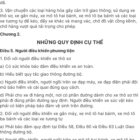
dã.
3. Vận chuyển các loại hàng hóa gây cản trở giao thông; sử dụng xe
thô sơ, xe gắn máy, xe mô tô hai bánh, xe mô tô ba bánh và các loại
xe tương tự để kéo, đẩy xe khác và mang vác, chở đồ vật cồng kềnh,
chở hàng vượt quá tải trọng cho phép.
Chương 2.
NHỮNG QUY ĐỊNH CỤ THỂ
Điều 5. Người điều khiển phương tiện
1. Đối với người điều khiển xe thô sơ
a) Có sức khỏe bảo đảm điều khiển xe an toàn.
b) Hiểu biết quy tắc giao thông đường bộ.
c) Người điều khiển, người ngồi trên xe đạp máy, xe đạp điện phải đội
mũ bảo hiểm và cài quai đúng quy cách.
d) Phải cho xe đi hàng một, nơi có phần đường dành cho xe thô sơ thì
phải đi đúng phần đường quy định. Người điều khiển xe súc vật kéo
phải có biện pháp bảo đảm vệ sinh trên đường.
2. Đối với người điều khiển xe gắn máy, xe mô tô hai bánh, xe mô tô
ba bánh và các loại xe tương tự
a) Phải bảo đảm quy định tại Điều 58, Điều 60 và Điều 63 Luật Giao
thông đường bộ.
b) Người điều khiển, người ngồi trên xe mô tô hai bánh, xe mô tô ba