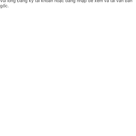
Vui lòng
Đăng ký
tài khoản hoặc
đăng nhập
để xem và tải văn bản
gốc.