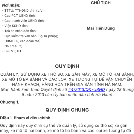
CHỦ TỊCH
Nơi nhận:
- TTTU; TTHĐND tỉnh (b/c);
- Các PCT UBND tỉnh;
- Các thành viên UBND tỉnh;
- Viện KSND tỉnh;
Mai Tiến Dũng
- Toà án nhân dân tỉnh;
- Cục kiểm tra văn bản (Bộ Tư pháp);
- UBMTTQ, các đoàn thể;
- Như điều 3;
- Lưu VT; GT.
QUY ĐỊNH
QUẢN LÝ, SỬ DỤNG XE THÔ SƠ, XE GẮN MÁY, XE MÔ TÔ HAI BÁNH,
XE MÔ TÔ BA BÁNH VÀ CÁC LOẠI XE TƯƠNG TỰ ĐỂ VẬN CHUYỂN
HÀNH KHÁCH, HÀNG HÓA TRÊN ĐỊA BÀN TỈNH HÀ NAM.
(Ban hành kèm theo Quyết định số
44/2013/QĐ-UBND
ngày 28 tháng
8 năm 2013 của Ủy ban nhân dân tỉnh Hà Nam)
Chương 1.
QUY ĐỊNH CHUNG
Điều 1. Phạm vi điều chỉnh
Quy định này quy định cụ thể về quản lý, sử dụng xe thô sơ, xe gắn
máy, xe mô tô hai bánh, xe mô tô ba bánh và các loại xe tương tự để