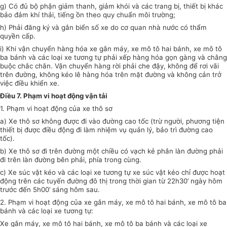
g) Có đủ bộ phận giảm thanh, giảm khói và các trang bị, thiết bị khác
bảo đảm khí thải, tiếng ồn theo quy chuẩn môi trường;
h) Phải đăng ký và gắn biển số xe do cơ quan nhà nước có thẩm
quyền cấp.
i) Khi vận chuyển hàng hóa xe gắn máy, xe mô tô hai bánh, xe mô tô
ba bánh và các loại xe tương tự phải xếp hàng hóa gọn gàng và chằng
buộc chắc chắn. Vận chuyển hàng rời phải che đậy, không để rơi vãi
trên đường, không kéo lê hàng hóa trên mặt đường và không cản trở
việc điều khiển xe.
Điều 7. Phạm vi hoạt động vận tải
1. Phạm vi hoạt động của xe thô sơ
a) Xe thô sơ không được đi vào đường cao tốc (trừ người, phương tiện
thiết bị được điều động đi làm nhiệm vụ quản lý, bảo trì đường cao
tốc).
b) Xe thô sơ đi trên đường một chiều có vạch kẻ phân làn đường phải
đi trên làn đường bên phải, phía trong cùng.
c) Xe súc vật kéo và các loại xe tương tự xe súc vật kéo chỉ được hoạt
động trên các tuyến đường đô thị trong thời gian từ 22h30’ ngày hôm
trước đến 5h00’ sáng hôm sau.
2. Phạm vi hoạt động của xe gắn máy, xe mô tô hai bánh, xe mô tô ba
bánh và các loại xe tương tự:
Xe gắn máy, xe mô tô hai bánh, xe mô tô ba bánh và các loại xe