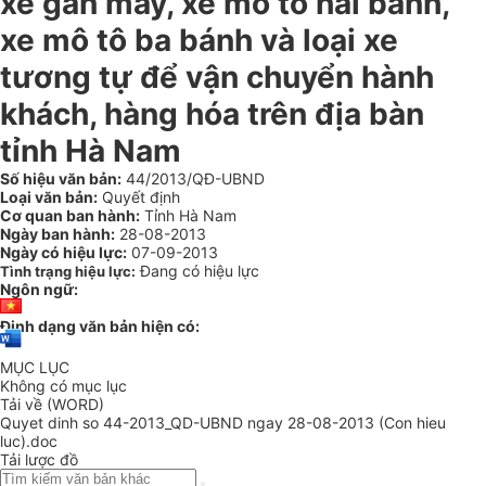
xe gắn máy, xe mô tô hai bánh,
xe mô tô ba bánh và loại xe
tương tự để vận chuyển hành
khách, hàng hóa trên địa bàn
tỉnh Hà Nam
Số hiệu văn bản:
44/2013/QĐ-UBND
Loại văn bản:
Quyết định
Cơ quan ban hành:
Tỉnh Hà Nam
Ngày ban hành:
28-08-2013
Ngày có hiệu lực:
07-09-2013
Đang có hiệu lực
Tình trạng hiệu lực:
Ngôn ngữ:
Định dạng văn bản hiện có:
MỤC LỤC
Không có mục lục
Tải về (WORD)
Quyet dinh so 44-2013_QD-UBND ngay 28-08-2013 (Con hieu
luc).doc
Tải lược đồ