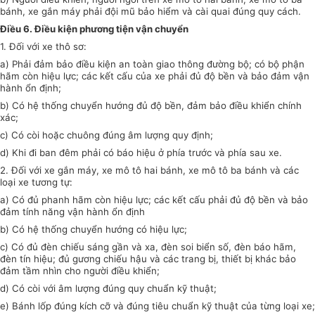
bánh, xe gắn máy phải đội mũ bảo hiểm và cài quai đúng quy cách.
Điều 6. Điều kiện phương tiện vận chuyển
1. Đối với xe thô sơ:
a) Phải đảm bảo điều kiện an toàn giao thông đường bộ; có bộ phận
hãm còn hiệu lực; các kết cấu của xe phải đủ độ bền và bảo đảm vận
hành ổn định;
b) Có hệ thống chuyển hướng đủ độ bền, đảm bảo điều khiển chính
xác;
c) Có còi hoặc chuông đúng âm lượng quy định;
d) Khi đi ban đêm phải có báo hiệu ở phía trước và phía sau xe.
2. Đối với xe gắn máy, xe mô tô hai bánh, xe mô tô ba bánh và các
loại xe tương tự:
a) Có đủ phanh hãm còn hiệu lực; các kết cấu phải đủ độ bền và bảo
đảm tính năng vận hành ổn định
b) Có hệ thống chuyển hướng có hiệu lực;
c) Có đủ đèn chiếu sáng gần và xa, đèn soi biển số, đèn báo hãm,
đèn tín hiệu; đủ gương chiếu hậu và các trang bị, thiết bị khác bảo
đảm tầm nhìn cho người điều khiển;
d) Có còi với âm lượng đúng quy chuẩn kỹ thuật;
e) Bánh lốp đúng kích cỡ và đúng tiêu chuẩn kỹ thuật của từng loại xe;