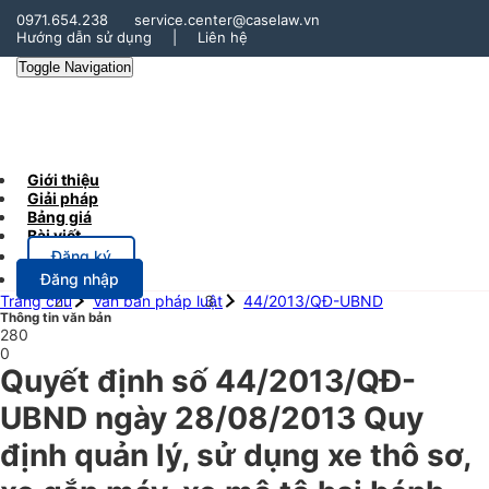
0971.654.238
service.center@caselaw.vn
Hướng dẫn sử dụng
|
Liên hệ
Toggle Navigation
Giới thiệu
Giải pháp
Bảng giá
Bài viết
Đăng ký
Đăng nhập
Trang chủ
Văn bản pháp luật
44/2013/QĐ-UBND
Thông tin văn bản
280
0
Quyết định số 44/2013/QĐ-
UBND ngày 28/08/2013 Quy
định quản lý, sử dụng xe thô sơ,