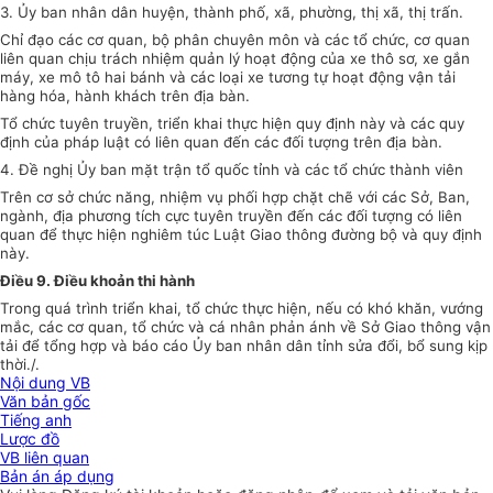
3. Ủy ban nhân dân huyện, thành phố, xã, phường, thị xã, thị trấn.
Chỉ đạo các cơ quan, bộ phân chuyên môn và các tổ chức, cơ quan
liên quan chịu trách nhiệm quản lý hoạt động của xe thô sơ, xe gắn
máy, xe mô tô hai bánh và các loại xe tương tự hoạt động vận tải
hàng hóa, hành khách trên địa bàn.
Tổ chức tuyên truyền, triển khai thực hiện quy định này và các quy
định của pháp luật có liên quan đến các đối tượng trên địa bàn.
4. Đề nghị Ủy ban mặt trận tổ quốc tỉnh và các tổ chức thành viên
Trên cơ sở chức năng, nhiệm vụ phối hợp chặt chẽ với các Sở, Ban,
ngành, địa phương tích cực tuyên truyền đến các đối tượng có liên
quan để thực hiện nghiêm túc Luật Giao thông đường bộ và quy định
này.
Điều 9. Điều khoản thi hành
Trong quá trình triển khai, tổ chức thực hiện, nếu có khó khăn, vướng
mắc, các cơ quan, tổ chức và cá nhân phản ánh về Sở Giao thông vận
tải để tổng hợp và báo cáo Ủy ban nhân dân tỉnh sửa đổi, bổ sung kịp
thời./.
Nội dung VB
Văn bản gốc
Tiếng anh
Lược đồ
VB liên quan
Bản án áp dụng