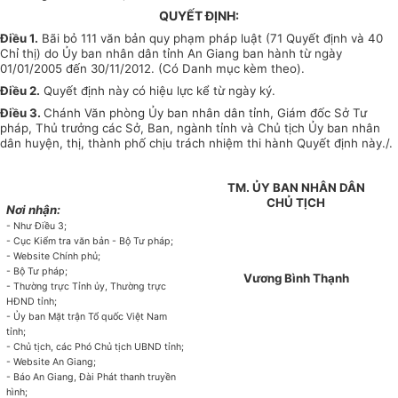
QUYẾT ĐỊNH:
Điều 1.
Bãi bỏ
111
văn bản
quy phạm pháp luật (71 Quyết định và 40
Chỉ thị) do Ủy ban nhân dân tỉnh An Giang ban hành từ ngày
01/01/2005 đến 30/11/2012. (Có Danh mục kèm theo).
Điều 2.
Quyết định này có hiệu lực kể từ ngày ký.
Điều 3.
Chánh Văn phòng Ủy ban nhân dân tỉnh, Giám đốc Sở Tư
pháp, Thủ trưởng các Sở, Ban, ngành tỉnh và Chủ tịch Ủy ban nhân
dân huyện, thị, thành phố chịu trách nhiệm thi hành Quyết định này./.
TM. ỦY BAN NHÂN DÂN
CHỦ TỊCH
Nơi nhận:
-
Như Điều 3;
- Cục Kiểm tra văn bản - Bộ Tư pháp;
- Website Chính phủ;
- Bộ Tư pháp;
Vương Bình Thạnh
- Thường trực Tỉnh ủy, Thường trực
HĐND tỉnh;
- Ủy ban Mặt trận Tổ quốc Việt Nam
tỉnh;
- Chủ tịch, các Phó Chủ tịch UBND tỉnh;
- Website An Giang;
- Báo An Giang, Đài Phát thanh truyền
hình;