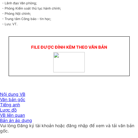
- Lãnh đạo Văn phòng;
- Phòng Kiểm soát thủ tục hành chính;
- Phòng Nội chính;
- Trung tâm Công báo - tin học;
- Lưu: VT.
FILE ĐƯỢC ĐÍNH KÈM THEO VĂN BẢN
Nội dung VB
Văn bản gốc
Tiếng anh
Lược đồ
VB liên quan
Bản án áp dụng
Vui lòng
Đăng ký
tài khoản hoặc
đăng nhập
để xem và tải văn bản
gốc.