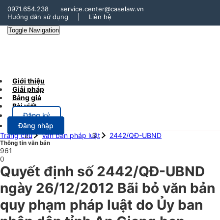
0971.654.238
service.center@caselaw.vn
Hướng dẫn sử dụng
|
Liên hệ
Toggle Navigation
Giới thiệu
Giải pháp
Bảng giá
Bài viết
Đăng ký
Đăng nhập
Trang chủ
Văn bản pháp luật
2442/QĐ-UBND
Thông tin văn bản
961
0
Quyết định số 2442/QĐ-UBND
ngày 26/12/2012 Bãi bỏ văn bản
quy phạm pháp luật do Ủy ban