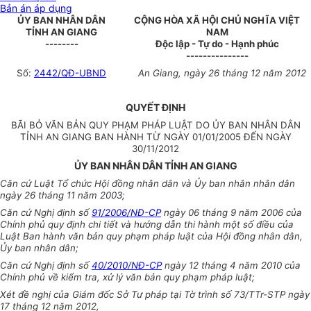
Bản án áp dụng
ỦY BAN NHÂN DÂN
CỘNG HÒA XÃ HỘI CHỦ NGHĨA VIỆT
TỈNH AN GIANG
NAM
--------
Độc lập - Tự do - Hạnh phúc
---------------
Số:
2442/QĐ-UBND
An Giang, ngày 26 tháng 12 năm 2012
QUYẾT ĐỊNH
BÃI BỎ VĂN BẢN QUY PHẠM PHÁP LUẬT DO ỦY BAN NHÂN DÂN
TỈNH AN GIANG BAN HÀNH TỪ NGÀY 01/01/2005 ĐẾN NGÀY
30/11/2012
ỦY BAN NHÂN DÂN TỈNH AN GIANG
Căn cứ Luật Tổ chức Hội đồng nhân dân và Ủy ban nhân nhân dân
ngày 26 tháng 11 năm 2003;
Căn cứ Nghị định số
91/2006/NĐ-CP
ngày 06 tháng 9 năm 2006 của
Chính phủ quy định chi tiết và hướng dẫn thi hành một số điều của
Luật Ban hành văn bản quy phạm pháp luật của Hội đồng nhân dân,
Ủy ban nhân dân;
Căn cứ Nghị định số
40/2010/NĐ-CP
ngày 12 tháng 4 năm 2010 của
Chính phủ về kiểm tra, xử lý văn bản quy phạm pháp luật;
Xét đề nghị của Giám đốc Sở Tư pháp tại Tờ trình số 73/TTr-STP ngày
17 tháng 12 năm 2012,