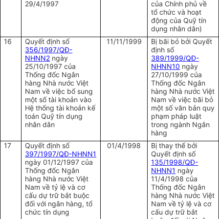
29/4/1997
của Chính phủ về
tổ chức và hoạt
động của Quỹ tín
dụng nhân dân)
16
Quyết định số
11/11/1999
Bị bãi bỏ bởi Quyết
356/1997/QĐ-
định số
NHNN2
ngày
389/1999/QĐ-
25/10/1997 của
NHNN10
ngày
Thống đốc Ngân
27/10/1999 của
hàng Nhà nước Việt
Thống đốc Ngân
Nam về việc bổ sung
hàng Nhà nước Việt
một số tài khoản vào
Nam về việc bãi bỏ
Hệ thống tài khoản kế
một số văn bản quy
toán Quỹ tín dụng
phạm pháp luật
nhân dân
trong ngành Ngân
hàng
17
Quyết định số
01/4/1998
Bị thay thế bởi
397/1997/QĐ-NHNN1
Quyết định số
ngày 01/12/1997 của
135/1998/QĐ-
Thống đốc Ngân
NHNN1
ngày
hàng Nhà nước Việt
11/4/1998 của
Nam về tỷ lệ và cơ
Thống đốc Ngân
cấu dự trữ bắt buộc
hàng Nhà nước Việt
đối với ngân hàng, tổ
Nam về tỷ lệ và cơ
chức tín dụng
cấu dự trữ bắt