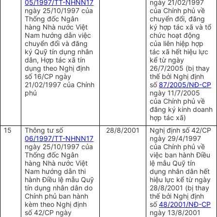
05/1997/TT-NHNN17
ngày 21/02/1997
ngày 25/10/1997 của
của Chính phủ về
Thống đốc Ngân
chuyển đổi, đăng
hàng Nhà nước Việt
ký hợp tác xã và tổ
Nam hướng dẫn việc
chức hoạt động
chuyển đổi và đăng
của liên hiệp hợp
ký Quỹ tín dụng nhân
tác xã hết hiệu lực
dân, Hợp tác xã tín
kể từ ngày
dụng theo Nghị định
26/7/2005 (bị thay
số 16/CP ngày
thế bởi Nghị định
21/02/1997 của Chính
số
87/2005/NĐ-CP
phủ
ngày 11/7/2005
của Chính phủ về
đăng ký kinh doanh
hợp tác xã)
15
Thông tư số
28/8/2001
Nghị định số 42/CP
06/1997/TT-NHNN17
ngày 29/4/1997
ngày 25/10/1997 của
của Chính phủ về
Thống đốc Ngân
việc ban hành Điều
hàng Nhà nước Việt
lệ mẫu Quỹ tín
Nam hướng dẫn thi
dụng nhân dân hết
hành Điều lệ mẫu Quỹ
hiệu lực kể từ ngày
tín dụng nhân dân do
28/8/2001 (bị thay
Chính phủ ban hành
thế bởi Nghị định
kèm theo Nghị định
số
48/2001/NĐ-CP
số 42/CP ngày
ngày 13/8/2001