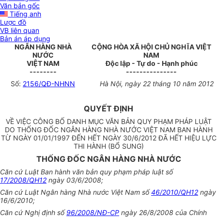
Văn bản gốc
Tiếng anh
Lược đồ
VB liên quan
Bản án áp dụng
NGÂN HÀNG NHÀ
CỘNG HÒA XÃ HỘI CHỦ NGHĨA VIỆT
NƯỚC
NAM
VIỆT NAM
Độc lập - Tự do - Hạnh phúc
--------
---------------
Số:
2156/QĐ-NHNN
Hà Nội, ngày 22 tháng 10 năm 2012
QUYẾT ĐỊNH
VỀ VIỆC CÔNG BỐ DANH MỤC VĂN BẢN QUY PHẠM PHÁP LUẬT
DO THỐNG ĐỐC NGÂN HÀNG NHÀ NƯỚC VIỆT NAM BAN HÀNH
TỪ NGÀY 01/01/1997 ĐẾN HẾT NGÀY 30/6/2012 ĐÃ HẾT HIỆU LỰC
THI HÀNH (BỔ SUNG)
THỐNG ĐỐC NGÂN HÀNG NHÀ NƯỚC
Căn cứ Luật Ban hành văn bản quy phạm pháp luật số
17/2008/QH12
ngày 03/6/2008;
Căn cứ Luật Ngân hàng Nhà nước Việt Nam số
46/2010/QH12
ngày
16/6/2010;
Căn cứ Nghị định số
96/2008/NĐ-CP
ngày 26/8/2008 của Chính