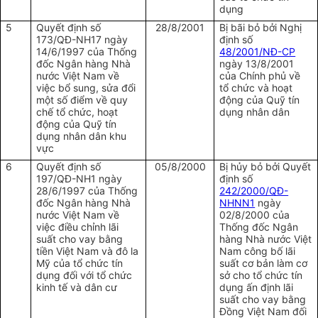
dụng
5
Quyết định số
28/8/2001
Bị bãi bỏ bởi Nghị
173/QĐ-NH17 ngày
định số
14/6/1997 của Thống
48/2001/NĐ-CP
đốc Ngân hàng Nhà
ngày 13/8/2001
nước Việt Nam về
của Chính phủ về
việc bổ sung, sửa đổi
tổ chức và hoạt
một số điểm về quy
động của Quỹ tín
chế tổ chức, hoạt
dụng nhân dân
động của Quỹ tín
dụng nhân dân khu
vực
6
Quyết định số
05/8/2000
Bị hủy bỏ bởi Quyết
197/QĐ-NH1 ngày
định số
28/6/1997 của Thống
242/2000/QĐ-
đốc Ngân hàng Nhà
NHNN1
ngày
nước Việt Nam về
02/8/2000 của
việc điều chỉnh lãi
Thống đốc Ngân
suất cho vay bằng
hàng Nhà nước Việt
tiền Việt Nam và đô la
Nam công bố lãi
Mỹ của tổ chức tín
suất cơ bản làm cơ
dụng đối với tổ chức
sở cho tổ chức tín
kinh tế và dân cư
dụng ấn định lãi
suất cho vay bằng
Đồng Việt Nam đối