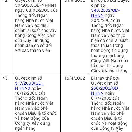
42
Quyết định số
01/6/2002
Bị hủy bỏ bởi Quyết
50/2000/QĐ-NHNN1
định số
ngày 03/02/2000 của
546/2002/QĐ-
Thống đốc Ngân
NHNN
ngày
hàng Nhà nước Việt
30/5/2002 của
Nam về việc điều
Thống đốc Ngân
chỉnh lãi suất cho vay
hàng Nhà nước Việt
bằng Đồng Việt Nam
Nam về việc thực
của Quỹ Tín dụng
hiện cơ chế lãi suất
nhân dân cơ sở đối
thỏa thuận trong
với các thành viên
hoạt động tín dụng
thương mại bằng
đồng Việt Nam của
tổ chức tín dụng
đối với khách hàng
43
Quyết định số
16/4/2002
Bị thay thế bởi
517/2000/QĐ-
Quyết định số
NHNN9
ngày
268/2002/QĐ-
18/12/2000 của
NHNN
ngày
Thống đốc Ngân
01/4/2002 của
hàng Nhà nước Việt
Thống đốc Ngân
Nam về việc phê
hàng Nhà nước Việt
chuẩn Điều lệ tổ chức
Nam về việc phê
và hoạt động của
chuẩn Điều lệ tổ
Công ty Xây dựng
chức và hoạt động
ngân hàng
của Công ty Xây