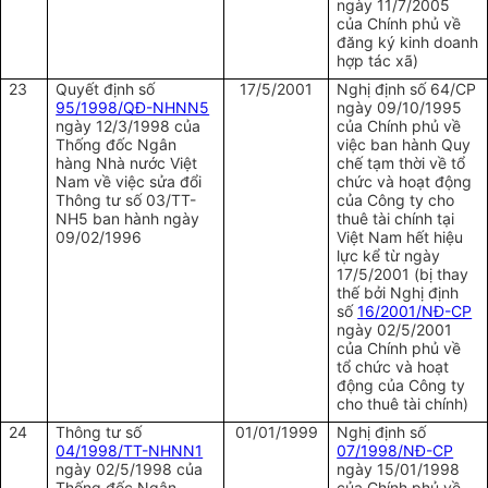
ngày 11/7/2005
của Chính phủ về
đăng ký kinh doanh
hợp tác xã)
23
Quyết định số
17/5/2001
Nghị định số 64/CP
95/1998/QĐ-NHNN5
ngày 09/10/1995
ngày 12/3/1998 của
của Chính phủ về
Thống đốc Ngân
việc ban hành Quy
hàng Nhà nước Việt
chế tạm thời về tổ
Nam về việc sửa đổi
chức và hoạt động
Thông tư số 03/TT-
của Công ty cho
NH5 ban hành ngày
thuê tài chính tại
09/02/1996
Việt Nam hết hiệu
lực kể từ ngày
17/5/2001 (bị thay
thế bởi Nghị định
số
16/2001/NĐ-CP
ngày 02/5/2001
của Chính phủ về
tổ chức và hoạt
động của Công ty
cho thuê tài chính)
24
Thông tư số
01/01/1999
Nghị định số
04/1998/TT-NHNN1
07/1998/NĐ-CP
ngày 02/5/1998 của
ngày 15/01/1998
Thống đốc Ngân
của Chính phủ về