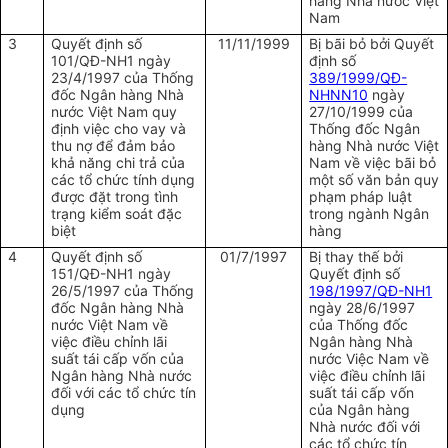
hàng Nhà nước Việt
Nam
3
Quyết định số
11/11/1999
Bị bãi bỏ bởi Quyết
101/QĐ-NH1 ngày
định số
23/4/1997 của Thống
389/1999/QĐ-
đốc Ngân hàng Nhà
NHNN10
ngày
nước Việt Nam quy
27/10/1999 của
định việc cho vay và
Thống đốc Ngân
thu nợ để đảm bảo
hàng Nhà nước Việt
khả năng chi trả của
Nam về việc bãi bỏ
các tổ chức tính dụng
một số văn bản quy
được đặt trong tình
phạm pháp luật
trạng kiểm soát đặc
trong ngành Ngân
biệt
hàng
4
Quyết định số
01/7/1997
Bị thay thế bởi
151/QĐ-NH1 ngày
Quyết định số
26/5/1997 của Thống
198/1997/QĐ-NH1
đốc Ngân hàng Nhà
ngày 28/6/1997
nước Việt Nam về
của Thống đốc
việc điều chỉnh lãi
Ngân hàng Nhà
suất tái cấp vốn của
nước Việc Nam về
Ngân hàng Nhà nước
việc điều chỉnh lãi
đối với các tổ chức tín
suất tái cấp vốn
dụng
của Ngân hàng
Nhà nước đối với
các tổ chức tín