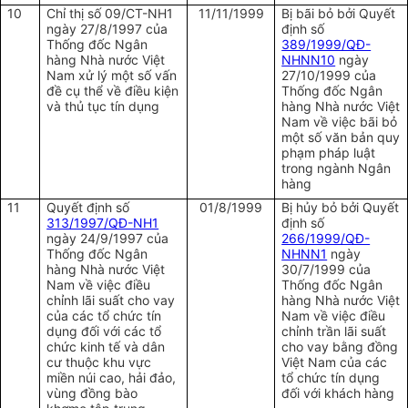
10
Chỉ thị số 09/CT-NH1
11/11/1999
Bị bãi bỏ bởi Quyết
ngày 27/8/1997 của
định số
Thống đốc Ngân
389/1999/QĐ-
hàng Nhà nước Việt
NHNN10
ngày
Nam xử lý một số vấn
27/10/1999 của
đề cụ thể về điều kiện
Thống đốc Ngân
và thủ tục tín dụng
hàng Nhà nước Việt
Nam về việc bãi bỏ
một số văn bản quy
phạm pháp luật
trong ngành Ngân
hàng
11
Quyết định số
01/8/1999
Bị hủy bỏ bởi Quyết
313/1997/QĐ-NH1
định số
ngày 24/9/1997 của
266/1999/QĐ-
Thống đốc Ngân
NHNN1
ngày
hàng Nhà nước Việt
30/7/1999 của
Nam về việc điều
Thống đốc Ngân
chỉnh lãi suất cho vay
hàng Nhà nước Việt
của các tổ chức tín
Nam về việc điều
dụng đối với các tổ
chỉnh trần lãi suất
chức kinh tế và dân
cho vay bằng đồng
cư thuộc khu vực
Việt Nam của các
miền núi cao, hải đảo,
tổ chức tín dụng
vùng đồng bào
đối với khách hàng