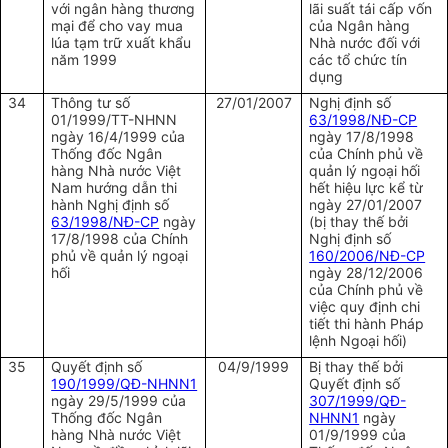
với ngân hàng thương
lãi suất tái cấp vốn
mại để cho vay mua
của Ngân hàng
lúa tạm trữ xuất khẩu
Nhà nước đối với
năm 1999
các tổ chức tín
dụng
34
Thông tư số
27/01/2007
Nghị định số
01/1999/TT-NHNN
63/1998/NĐ-CP
ngày 16/4/1999 của
ngày 17/8/1998
Thống đốc Ngân
của Chính phủ về
hàng Nhà nước Việt
quản lý ngoại hối
Nam hướng dẫn thi
hết hiệu lực kể từ
hành Nghị định số
ngày 27/01/2007
63/1998/NĐ-CP
ngày
(bị thay thế bởi
17/8/1998 của Chính
Nghị định số
phủ về quản lý ngoại
160/2006/NĐ-CP
hối
ngày 28/12/2006
của Chính phủ về
việc quy định chi
tiết thi hành Pháp
lệnh Ngoại hối)
35
Quyết định số
04/9/1999
Bị thay thế bởi
190/1999/QĐ-NHNN1
Quyết định số
ngày 29/5/1999 của
307/1999/QĐ-
Thống đốc Ngân
NHNN1
ngày
hàng Nhà nước Việt
01/9/1999 của