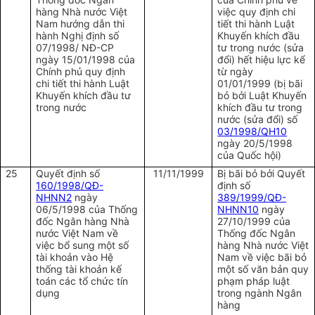
hàng Nhà nước Việt
việc quy định chi
Nam hướng dẫn thi
tiết thi hành Luật
hành Nghị định số
Khuyến khích đầu
07/1998/ NĐ-CP
tư trong nước (sửa
ngày 15/01/1998 của
đổi) hết hiệu lực kể
Chính phủ quy định
từ ngày
chi tiết thi hành Luật
01/01/1999 (bị bãi
Khuyến khích đầu tư
bỏ bởi Luật Khuyến
trong nước
khích đầu tư trong
nước (sửa đổi) số
03/1998/QH10
ngày 20/5/1998
của Quốc hội)
25
Quyết định số
11/11/1999
Bị bãi bỏ bởi Quyết
160/1998/QĐ-
định số
NHNN2
ngày
389/1999/QĐ-
06/5/1998 của Thống
NHNN10
ngày
đốc Ngân hàng Nhà
27/10/1999 của
nước Việt Nam về
Thống đốc Ngân
việc bổ sung một số
hàng Nhà nước Việt
tài khoản vào Hệ
Nam về việc bãi bỏ
thống tài khoản kế
một số văn bản quy
toán các tổ chức tín
phạm pháp luật
dụng
trong ngành Ngân
hàng