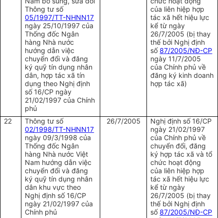
Nam bổ sung, sửa đổi
chức hoạt động
Thông tư số
của liên hiệp hợp
05/1997/TT-NHNN17
tác xã hết hiệu lực
ngày 25/10/1997 của
kể từ ngày
Thống đốc Ngân
26/7/2005 (bị thay
hàng Nhà nước
thế bởi Nghị định
hướng dẫn việc
số
87/2005/NĐ-CP
chuyển đổi và đăng
ngày 11/7/2005
ký quỹ tín dụng nhân
của Chính phủ về
dân, hợp tác xã tín
đăng ký kinh doanh
dụng theo Nghị định
hợp tác xã)
số 16/CP ngày
21/02/1997 của Chính
phủ
22
Thông tư số
26/7/2005
Nghị định số 16/CP
02/1998/TT-NHNN17
ngày 21/02/1997
ngày 09/3/1998 của
của Chính phủ về
Thống đốc Ngân
chuyển đổi, đăng
hàng Nhà nước Việt
ký hợp tác xã và tổ
Nam hướng dẫn việc
chức hoạt động
chuyển đổi và đăng
của liên hiệp hợp
ký quỹ tín dụng nhân
tác xã hết hiệu lực
dân khu vực theo
kể từ ngày
Nghị định số 16/CP
26/7/2005 (bị thay
ngày 21/02/1997 của
thế bởi Nghị định
Chính phủ
số
87/2005/NĐ-CP