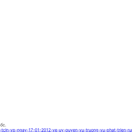
gốc.
d-tcln-vp-ngay-17-01-2012-ve-uy-quyen-vu-truong-vu-phat-trien-