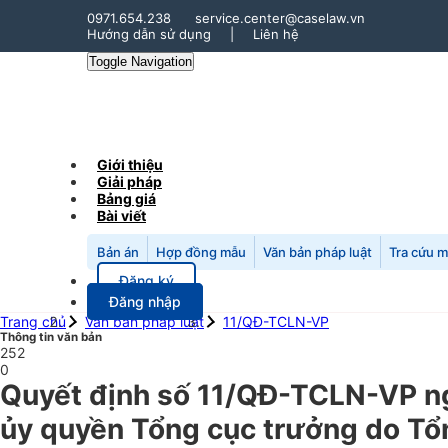
0971.654.238
service.center@caselaw.vn
Hướng dẫn sử dụng
|
Liên hệ
Toggle Navigation
Giới thiệu
Giải pháp
Bảng giá
Bài viết
Bản án
Hợp đồng mẫu
Văn bản pháp luật
Tra cứu 
Đăng ký
Đăng nhập
Trang chủ
Văn bản pháp luật
11/QĐ-TCLN-VP
Thông tin văn bản
252
0
Quyết định số 11/QĐ-TCLN-VP ng
ủy quyền Tổng cục trưởng do Tổn