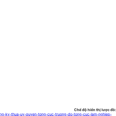
Chế độ hiển thị lược đồ:
rung-ky-thua-uy-quyen-tong-cuc-truong-do-tong-cuc-lam-nghiep-