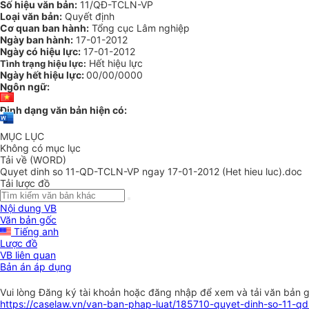
Số hiệu văn bản:
11/QĐ-TCLN-VP
Loại văn bản:
Quyết định
Cơ quan ban hành:
Tổng cục Lâm nghiệp
Ngày ban hành:
17-01-2012
Ngày có hiệu lực:
17-01-2012
Hết hiệu lực
Tình trạng hiệu lực:
Ngày hết hiệu lực:
00/00/0000
Ngôn ngữ:
Định dạng văn bản hiện có:
MỤC LỤC
Không có mục lục
Tải về (WORD)
Quyet dinh so 11-QD-TCLN-VP ngay 17-01-2012 (Het hieu luc).doc
Tải lược đồ
Nội dung VB
Văn bản gốc
Tiếng anh
Lược đồ
VB liên quan
Bản án áp dụng
Vui lòng
Đăng ký
tài khoản hoặc
đăng nhập
để xem và tải văn bản 
https://caselaw.vn/van-ban-phap-luat/185710-quyet-dinh-so-11-q