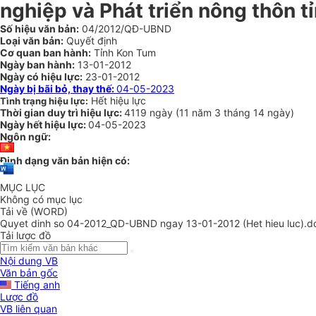
nghiệp và Phát triển nông thôn 
Số hiệu văn bản:
04/2012/QĐ-UBND
Loại văn bản:
Quyết định
Cơ quan ban hành:
Tỉnh Kon Tum
Ngày ban hành:
13-01-2012
Ngày có hiệu lực:
23-01-2012
Ngày bị bãi bỏ, thay thế:
04-05-2023
Hết hiệu lực
Tình trạng hiệu lực:
Thời gian duy trì hiệu lực:
4119 ngày
(
11 năm
3 tháng
14 ngày
)
Ngày hết hiệu lực:
04-05-2023
Ngôn ngữ:
Định dạng văn bản hiện có:
MỤC LỤC
Không có mục lục
Tải về (WORD)
Quyet dinh so 04-2012_QD-UBND ngay 13-01-2012 (Het hieu luc).d
Tải lược đồ
Nội dung VB
Văn bản gốc
Tiếng anh
Lược đồ
VB liên quan