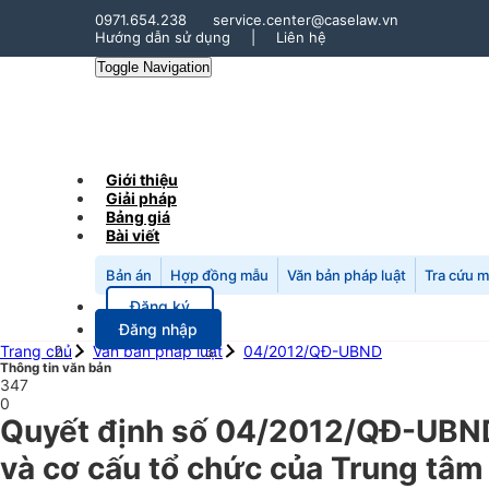
0971.654.238
service.center@caselaw.vn
Hướng dẫn sử dụng
|
Liên hệ
Toggle Navigation
Giới thiệu
Giải pháp
Bảng giá
Bài viết
Bản án
Hợp đồng mẫu
Văn bản pháp luật
Tra cứu 
Đăng ký
Đăng nhập
Trang chủ
Văn bản pháp luật
04/2012/QĐ-UBND
Thông tin văn bản
347
0
Quyết định số 04/2012/QĐ-UBND 
và cơ cấu tổ chức của Trung tâm