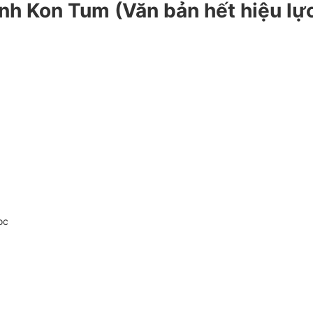
tỉnh Kon Tum
(Văn bản hết hiệu lự
oc