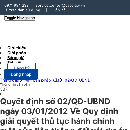
0971.654.238
service.center@caselaw.vn
Hướng dẫn sử dụng
|
Liên hệ
Toggle Navigation
Giới thiệu
Giải pháp
Bảng giá
Bài viết
Đăng ký
Đăng nhập
Trang chủ
Văn bản pháp luật
02/QĐ-UBND
Thông tin văn bản
337
0
Quyết định số 02/QĐ-UBND
ngày 03/01/2012 Về Quy định
giải quyết thủ tục hành chính