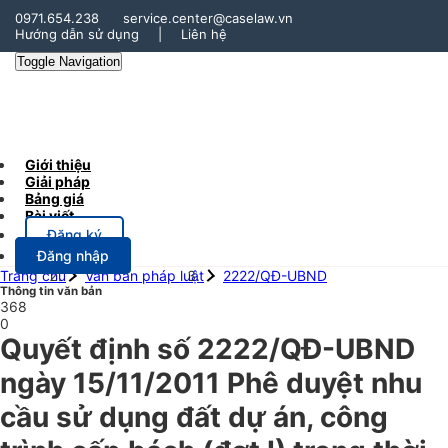
0971.654.238
service.center@caselaw.vn
Hướng dẫn sử dụng
|
Liên hệ
Toggle Navigation
Giới thiệu
Giải pháp
Bảng giá
Bài viết
Đăng ký
Đăng nhập
Trang chủ
Văn bản pháp luật
2222/QĐ-UBND
Thông tin văn bản
368
0
Quyết định số 2222/QĐ-UBND
ngày 15/11/2011 Phê duyệt nhu
cầu sử dụng đất dự án, công