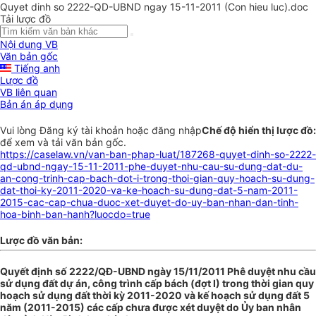
Quyet dinh so 2222-QD-UBND ngay 15-11-2011 (Con hieu luc).doc
Tải lược đồ
Nội dung VB
Văn bản gốc
Tiếng anh
Lược đồ
VB liên quan
Bản án áp dụng
Vui lòng
Đăng ký
tài khoản hoặc
đăng nhập
Chế độ hiển thị lược đồ:
để xem và tải văn bản gốc.
https://caselaw.vn/van-ban-phap-luat/187268-quyet-dinh-so-2222-
qd-ubnd-ngay-15-11-2011-phe-duyet-nhu-cau-su-dung-dat-du-
an-cong-trinh-cap-bach-dot-i-trong-thoi-gian-quy-hoach-su-dung-
dat-thoi-ky-2011-2020-va-ke-hoach-su-dung-dat-5-nam-2011-
2015-cac-cap-chua-duoc-xet-duyet-do-uy-ban-nhan-dan-tinh-
hoa-binh-ban-hanh?luocdo=true
Lược đồ văn bản:
Quyết định số 2222/QĐ-UBND ngày 15/11/2011 Phê duyệt nhu cầu
sử dụng đất dự án, công trình cấp bách (đợt I) trong thời gian quy
hoạch sử dụng đất thời kỳ 2011-2020 và kế hoạch sử dụng đất 5
năm (2011-2015) các cấp chưa được xét duyệt do Ủy ban nhân