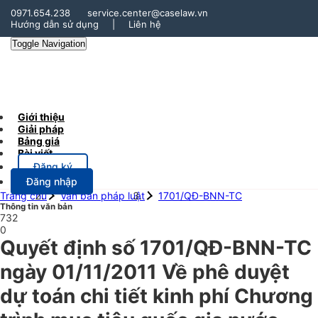
0971.654.238
service.center@caselaw.vn
Hướng dẫn sử dụng
|
Liên hệ
Toggle Navigation
Giới thiệu
Giải pháp
Bảng giá
Bài viết
Đăng ký
Đăng nhập
Trang chủ
Văn bản pháp luật
1701/QĐ-BNN-TC
Thông tin văn bản
732
0
Quyết định số 1701/QĐ-BNN-TC
ngày 01/11/2011 Về phê duyệt
dự toán chi tiết kinh phí Chương