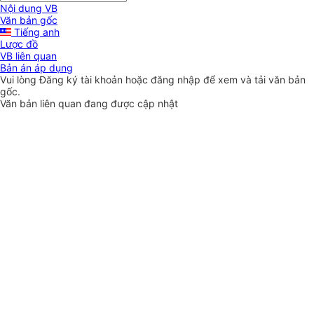
Nội dung VB
Văn bản gốc
Tiếng anh
Lược đồ
VB liên quan
Bản án áp dụng
Vui lòng
Đăng ký
tài khoản hoặc
đăng nhập
để xem và tải văn bản
gốc.
Văn bản liên quan đang được cập nhật