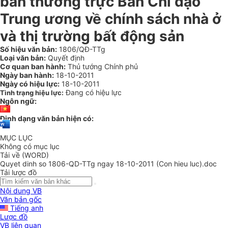
ban thường trực Ban Chỉ đạo
Trung ương về chính sách nhà ở
và thị trường bất động sản
Số hiệu văn bản:
1806/QĐ-TTg
Loại văn bản:
Quyết định
Cơ quan ban hành:
Thủ tướng Chính phủ
Ngày ban hành:
18-10-2011
Ngày có hiệu lực:
18-10-2011
Đang có hiệu lực
Tình trạng hiệu lực:
Ngôn ngữ:
Định dạng văn bản hiện có:
MỤC LỤC
Không có mục lục
Tải về (WORD)
Quyet dinh so 1806-QD-TTg ngay 18-10-2011 (Con hieu luc).doc
Tải lược đồ
Nội dung VB
Văn bản gốc
Tiếng anh
Lược đồ
VB liên quan