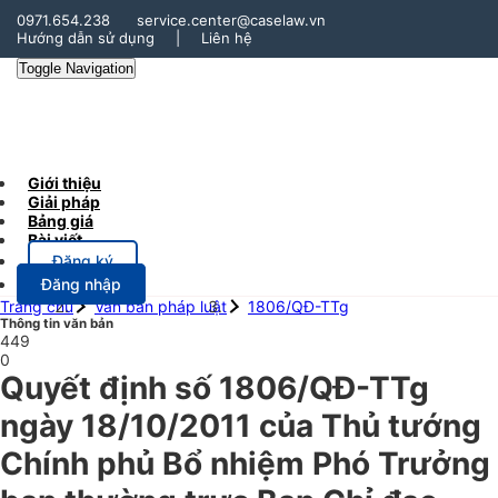
0971.654.238
service.center@caselaw.vn
Hướng dẫn sử dụng
|
Liên hệ
Toggle Navigation
Giới thiệu
Giải pháp
Bảng giá
Bài viết
Đăng ký
Đăng nhập
Trang chủ
Văn bản pháp luật
1806/QĐ-TTg
Thông tin văn bản
449
0
Quyết định số 1806/QĐ-TTg
ngày 18/10/2011 của Thủ tướng
Chính phủ Bổ nhiệm Phó Trưởng