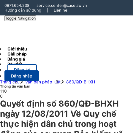
0971.654.238
service.center@caselaw.vn
Hướng dẫn sử dụng
|
Liên hệ
Toggle Navigation
Giới thiệu
Giải pháp
Bảng giá
Bài viết
Đăng ký
Đăng nhập
Trang chủ
Văn bản pháp luật
860/QĐ-BHXH
Thông tin văn bản
110
0
Quyết định số 860/QĐ-BHXH
ngày 12/08/2011 Về Quy chế
thực hiện dân chủ trong hoạt