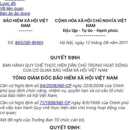
Lược đồ
VB liên quan
Bản án áp dụng
BẢO HIỂM XÃ HỘI VIỆT
CỘNG HÒA XÃ HỘI CHỦ NGHĨA VIỆT
NAM
NAM
-------
Độc lập - Tự do - Hạnh phúc
---------------
Số:
860/QĐ-BHXH
Hà Nội, ngày 12 tháng 08 năm 2011
QUYẾT ĐỊNH
BAN HÀNH QUY CHẾ THỰC HIỆN DÂN CHỦ TRONG HOẠT ĐỘNG
CỦA CƠ QUAN BẢO HIỂM XÃ HỘI VIỆT NAM
TỔNG GIÁM ĐỐC BẢO HIỂM XÃ HỘI VIỆT NAM
Căn cứ Nghị định số
94/2008/NĐ-CP
ngày 22/8/2008 của Chính
phủ quy định chức năng, nhiệm vụ, quyền hạn và cơ cấu tổ chức
của Bảo hiểm xã hội Việt Nam;
Căn cứ Nghị định số
71/1998/NĐ-CP
ngày 8/9/1998 của Chính phủ
về việc ban hành Quy chế thực hiện dân chủ trong hoạt động của
cơ quan;
Xét đề nghị của Trưởng Ban Tổ chức cán bộ,
QUYẾT ĐỊNH: