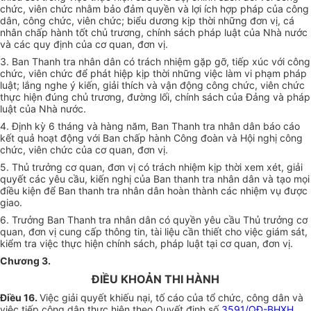
chức, viên chức nhằm bảo đảm quyền và lợi ích hợp pháp của công
dân, công chức, viên chức; biểu dương kịp thời những đơn vị, cá
nhân chấp hành tốt chủ trương, chính sách pháp luật của Nhà nước
và các quy định của cơ quan, đơn vị.
3. Ban Thanh tra nhân dân có trách nhiệm gặp gỡ, tiếp xúc với công
chức, viên chức để phát hiệp kịp thời những việc làm vi phạm pháp
luật; lắng nghe ý kiến, giải thích và vận động công chức, viên chức
thực hiện đúng chủ trương, đường lối, chính sách của Đảng và pháp
luật của Nhà nước.
4. Định kỳ 6 tháng và hàng năm, Ban Thanh tra nhân dân báo cáo
kết quả hoạt động với Ban chấp hành Công đoàn và Hội nghị công
chức, viên chức của cơ quan, đơn vị.
5. Thủ trưởng cơ quan, đơn vị có trách nhiệm kịp thời xem xét, giải
quyết các yêu cầu, kiến nghị của Ban thanh tra nhân dân và tạo mọi
điều kiện để Ban thanh tra nhân dân hoàn thành các nhiệm vụ được
giao.
6. Trưởng Ban Thanh tra nhân dân có quyền yêu cầu Thủ trưởng cơ
quan, đơn vị cung cấp thông tin, tài liệu cần thiết cho việc giám sát,
kiểm tra việc thực hiện chính sách, pháp luật tại cơ quan, đơn vị.
Chương 3.
ĐIỀU KHOẢN THI HÀNH
Điều 16.
Việc giải quyết khiếu nại, tố cáo của tổ chức, công dân và
việc tiếp công dân thực hiện theo Quyết định số
3591/QĐ-BHXH