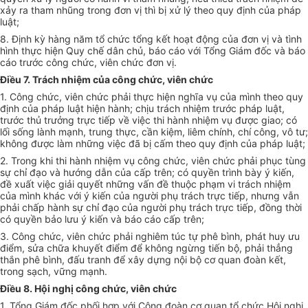
xảy ra tham nhũng trong đơn vị thì bị xử lý theo quy định của pháp
luật;
8. Định kỳ hàng năm tổ chức tổng kết hoạt động của đơn vị và tình
hình thực hiện Quy chế dân chủ, báo cáo với Tổng Giám đốc và báo
cáo trước công chức, viên chức đơn vị.
Điều 7. Trách nhiệm của công chức, viên chức
1. Công chức, viên chức phải thực hiện nghĩa vụ của mình theo quy
định của pháp luật hiện hành; chịu trách nhiệm trước pháp luật,
trước thủ trưởng trực tiếp về việc thi hành nhiệm vụ được giao; có
lối sống lành mạnh, trung thực, cần kiệm, liêm chính, chí công, vô tư;
không được làm những việc đã bị cấm theo quy định của pháp luật;
2. Trong khi thi hành nhiệm vụ công chức, viên chức phải phục tùng
sự chỉ đạo và hướng dẫn của cấp trên; có quyền trình bày ý kiến,
đề xuất việc giải quyết những vấn đề thuộc phạm vi trách nhiệm
của mình khác với ý kiến của người phụ trách trực tiếp, nhưng vẫn
phải chấp hành sự chỉ đạo của người phụ trách trực tiếp, đồng thời
có quyền bảo lưu ý kiến và báo cáo cấp trên;
3. Công chức, viên chức phải nghiêm túc tự phê bình, phát huy ưu
điểm, sửa chữa khuyết điểm để không ngừng tiến bộ, phải thẳng
thắn phê bình, đấu tranh để xây dựng nội bộ cơ quan đoàn kết,
trong sạch, vững mạnh.
Điều 8. Hội nghị công chức, viên chức
1. Tổng Giám đốc phối hợp với Công đoàn cơ quan tổ chức Hội nghị