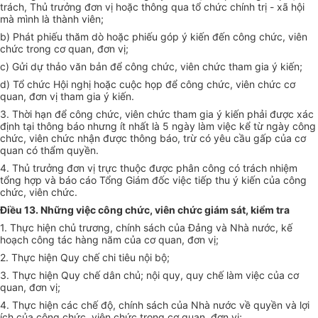
trách, Thủ trưởng đơn vị hoặc thông qua tổ chức chính trị - xã hội
mà mình là thành viên;
b) Phát phiếu thăm dò hoặc phiếu góp ý kiến đến công chức, viên
chức trong cơ quan, đơn vị;
c) Gửi dự thảo văn bản để công chức, viên chức tham gia ý kiến;
d) Tổ chức Hội nghị hoặc cuộc họp để công chức, viên chức cơ
quan, đơn vị tham gia ý kiến.
3. Thời hạn để công chức, viên chức tham gia ý kiến phải được xác
định tại thông báo nhưng ít nhất là 5 ngày làm việc kể từ ngày công
chức, viên chức nhận được thông báo, trừ có yêu cầu gấp của cơ
quan có thẩm quyền.
4. Thủ trưởng đơn vị trực thuộc được phân công có trách nhiệm
tổng hợp và báo cáo Tổng Giám đốc việc tiếp thu ý kiến của công
chức, viên chức.
Điều 13. Những việc công chức, viên chức giám sát, kiểm tra
1. Thực hiện chủ trương, chính sách của Đảng và Nhà nước, kế
hoạch công tác hàng năm của cơ quan, đơn vị;
2. Thực hiện Quy chế chi tiêu nội bộ;
3. Thực hiện Quy chế dân chủ; nội quy, quy chế làm việc của cơ
quan, đơn vị;
4. Thực hiện các chế độ, chính sách của Nhà nước về quyền và lợi
ích của công chức, viên chức trong cơ quan, đơn vị;