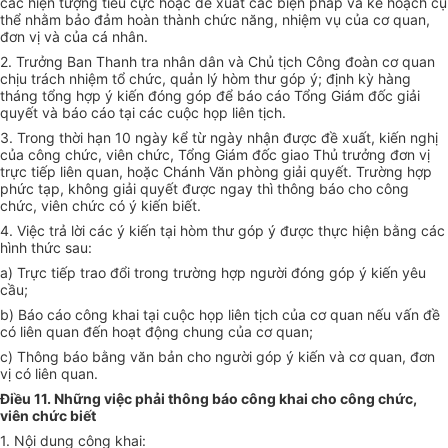
các hiện tượng tiêu cực hoặc đề xuất các biện pháp và kế hoạch cụ
thể nhằm bảo đảm hoàn thành chức năng, nhiệm vụ của cơ quan,
đơn vị và của cá nhân.
2. Trưởng Ban Thanh tra nhân dân và Chủ tịch Công đoàn cơ quan
chịu trách nhiệm tổ chức, quản lý hòm thư góp ý; định kỳ hàng
tháng tổng hợp ý kiến đóng góp để báo cáo Tổng Giám đốc giải
quyết và báo cáo tại các cuộc họp liên tịch.
3. Trong thời hạn 10 ngày kể từ ngày nhận được đề xuất, kiến nghị
của công chức, viên chức, Tổng Giám đốc giao Thủ trưởng đơn vị
trực tiếp liên quan, hoặc Chánh Văn phòng giải quyết. Trường hợp
phức tạp, không giải quyết được ngay thì thông báo cho công
chức, viên chức có ý kiến biết.
4. Việc trả lời các ý kiến tại hòm thư góp ý được thực hiện bằng các
hình thức sau:
a) Trực tiếp trao đổi trong trường hợp người đóng góp ý kiến yêu
cầu;
b) Báo cáo công khai tại cuộc họp liên tịch của cơ quan nếu vấn đề
có liên quan đến hoạt động chung của cơ quan;
c) Thông báo bằng văn bản cho người góp ý kiến và cơ quan, đơn
vị có liên quan.
Điều 11. Những việc phải thông báo công khai cho công chức,
viên chức biết
1. Nội dung công khai: