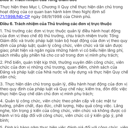
Thực hiện theo Mục I, Chương II Quy chế thực hiện dân chủ trong
hoạt động của cơ quan ban hành kèm theo Nghị định số
71/1998/NĐ-CP
ngày 08/9/1998 của Chính phủ.
Điều 6. Trách nhiệm của Thủ trưởng các đơn vị trực thuộc
1. Thủ trưởng các đơn vị trực thuộc quản lý điều hành hoạt động
của đơn vị theo chế độ thủ trưởng, chịu trách nhiệm trước Tổng
Giám đốc và trước pháp luật toàn bộ hoạt động của đơn vị theo quy
định của pháp luật; quản lý công chức, viên chức và tài sản được
giao; phát hiện và ngăn ngừa những hành vi có biểu hiện lãng phí,
sách nhiễu gây phiền hà cho cơ sở trong đơn vị mình phụ trách;
2. Phổ biến, quán triệt kịp thời, thường xuyên đến công chức, viên
chức của đơn vị những chủ trương, quan điểm, chính sách của
Đảng và pháp luật của Nhà nước về xây dựng và thực hiện Quy chế
dân chủ;
3. Thực hiện dân chủ trong quản lý, điều hành hoạt động của đơn vị
theo quy định của pháp luật và Quy chế này; kiểm tra, đôn đốc việc
thực hiện Quy chế dân chủ đơn vị mình phụ trách;
4. Quản lý công chức, viên chức theo phân cấp về các mặt tư
tưởng, phẩm chất, đạo đức, chất lượng, hiệu quả công việc. Lắng
nghe, tôn trọng ý kiến của công chức, viên chức và không được có
hành vi trù dập đối với công chức, viên chức có ý kiến góp ý, phê
bình;
5. Định kỳ hàng năm thực hiện việc đánh giá đối với công chức, viên