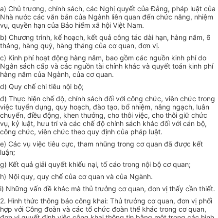
a) Chủ trương, chính sách, các Nghị quyết của Đảng, pháp luật của
Nhà nước các văn bản của Ngành liên quan đến chức năng, nhiệm
vụ, quyền hạn của Bảo hiểm xã hội Việt Nam.
b) Chương trình, kế hoạch, kết quả công tác dài hạn, hàng năm, 6
tháng, hàng quý, hàng tháng của cơ quan, đơn vị.
c) Kinh phí hoạt động hàng năm, bao gồm các nguồn kinh phí do
Ngân sách cấp và các nguồn tài chính khác và quyết toán kinh phí
hàng năm của Ngành, của cơ quan.
d) Quy chế chi tiêu nội bộ;
đ) Thực hiện chế độ, chính sách đối với công chức, viên chức trong
việc tuyển dụng, quy hoạch, đào tạo, bổ nhiệm, nâng ngạch, luân
chuyển, điều động, khen thưởng, cho thôi việc, cho thôi giữ chức
vụ, kỷ luật, hưu trí và các chế độ chính sách khác đối với cán bộ,
công chức, viên chức theo quy định của pháp luật.
e) Các vụ việc tiêu cực, tham nhũng trong cơ quan đã được kết
luận;
g) Kết quả giải quyết khiếu nại, tố cáo trong nội bộ cơ quan;
h) Nội quy, quy chế của cơ quan và của Ngành.
i) Những vấn đề khác mà thủ trưởng cơ quan, đơn vị thấy cần thiết.
2. Hình thức thông báo công khai: Thủ trưởng cơ quan, đơn vị phối
hợp với Công đoàn và các tổ chức đoàn thể khác trong cơ quan,
đơn vị quyết định việc công khai thông tin bằng một trong các hình