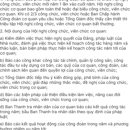
công chức, viên chức mỗi năm 1 lần vào cuối năm. Hội nghị công
chức cơ quan bao gồm toàn thể hoặc đại biểu công chức, viên chức
cơ quan. Khi có 2/3 công chức, viên chức hoặc Ban Chấp hành
Công đoàn cơ quan yêu cầu hoặc Tổng Giám đốc thấy cần thiết thì
triệu tập Hội nghị công chức, viên chức cơ quan bất thường.
2. Nội dung của Hội nghị công chức, viên chức cơ quan:
a) Kiểm điểm việc thực hiện nghị quyết của Đảng, pháp luật của
Nhà nước, đánh giá việc thực hiện kế hoạch công tác hàng năm và
thảo luận, bàn biện pháp thực hiện kế hoạch công tác năm tới của
cơ quan;
b) Báo cáo công khai: công tác tài chính, quản lý công sản, công
tác đầu tư xây dựng cơ bản, các quỹ của cơ quan, công đoàn, các
chính sách liên quan đến quyền lợi của công chức, viên chức;
c) Tổng Giám đốc tiếp thu ý kiến đóng góp, phê bình của công
chức, viên chức; giải đáp những thắc mắc, đề nghị của công chức,
viên chức trong cơ quan;
d) Bàn các biện pháp cải thiện điều kiện làm việc, nâng cao đời
sống của công chức, viên chức trong cơ quan;
đ) Ban Thanh tra nhân dân của cơ quan báo cáo kết quả công tác
trong năm; bầu Ban Thanh tra nhân dân theo quy định của pháp
luật;
e) Báo cáo kết quả hoạt động của công đoàn trong năm và phương
hướng nhiệm vụ năm tới;