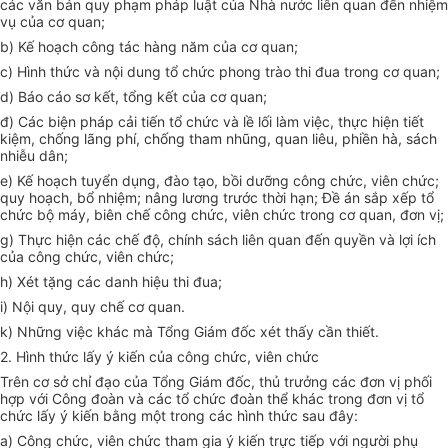
các văn bản quy phạm pháp luật của Nhà nước liên quan đến nhiệm
vụ của cơ quan;
b) Kế hoạch công tác hàng năm của cơ quan;
c) Hình thức và nội dung tổ chức phong trào thi đua trong cơ quan;
d) Báo cáo sơ kết, tổng kết của cơ quan;
đ) Các biện pháp cải tiến tổ chức và lề lối làm việc, thực hiện tiết
kiệm, chống lãng phí, chống tham nhũng, quan liêu, phiền hà, sách
nhiễu dân;
e) Kế hoạch tuyển dụng, đào tạo, bồi dưỡng công chức, viên chức;
quy hoạch, bổ nhiệm; nâng lương trước thời hạn; Đề án sắp xếp tổ
chức bộ máy, biên chế công chức, viên chức trong cơ quan, đơn vị;
g) Thực hiện các chế độ, chính sách liên quan đến quyền và lợi ích
của công chức, viên chức;
h) Xét tặng các danh hiệu thi đua;
i) Nội quy, quy chế cơ quan.
k) Những việc khác mà Tổng Giám đốc xét thấy cần thiết.
2. Hình thức lấy ý kiến của công chức, viên chức
Trên cơ sở chỉ đạo của Tổng Giám đốc, thủ trưởng các đơn vị phối
hợp với Công đoàn và các tổ chức đoàn thể khác trong đơn vị tổ
chức lấy ý kiến bằng một trong các hình thức sau đây:
a) Công chức, viên chức tham gia ý kiến trực tiếp với người phụ