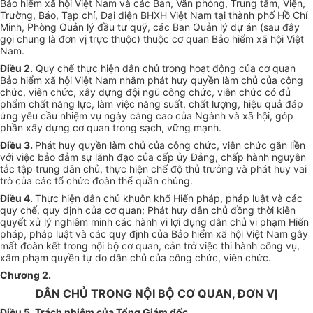
Bảo hiểm xã hội Việt Nam và các Ban, Văn phòng, Trung tâm, Viện,
Trường, Báo, Tạp chí, Đại diện BHXH Việt Nam tại thành phố Hồ Chí
Minh, Phòng Quản lý đầu tư quỹ, các Ban Quản lý dự án (sau đây
gọi chung là đơn vị trực thuộc) thuộc cơ quan Bảo hiểm xã hội Việt
Nam.
Điều 2.
Quy chế thực hiện dân chủ trong hoạt động của cơ quan
Bảo hiểm xã hội Việt Nam nhằm phát huy quyền làm chủ của công
chức, viên chức, xây dựng đội ngũ công chức, viên chức có đủ
phẩm chất năng lực, làm việc năng suất, chất lượng, hiệu quả đáp
ứng yêu cầu nhiệm vụ ngày càng cao của Ngành và xã hội, góp
phần xây dựng cơ quan trong sạch, vững mạnh.
Điều 3.
Phát huy quyền làm chủ của công chức, viên chức gắn liền
với việc bảo đảm sự lãnh đạo của cấp ủy Đảng, chấp hành nguyên
tắc tập trung dân chủ, thực hiện chế độ thủ trưởng và phát huy vai
trò của các tổ chức đoàn thể quần chúng.
Điều 4.
Thực hiện dân chủ khuôn khổ Hiến pháp, pháp luật và các
quy chế, quy định của cơ quan; Phát huy dân chủ đồng thời kiên
quyết xử lý nghiêm minh các hành vi lợi dụng dân chủ vi phạm Hiến
pháp, pháp luật và các quy định của Bảo hiểm xã hội Việt Nam gây
mất đoàn kết trong nội bộ cơ quan, cản trở việc thi hành công vụ,
xâm phạm quyền tự do dân chủ của công chức, viên chức.
Chương 2.
DÂN CHỦ TRONG NỘI BỘ CƠ QUAN, ĐƠN VỊ
Điều 5. Trách nhiệm của Tổng Giám đốc