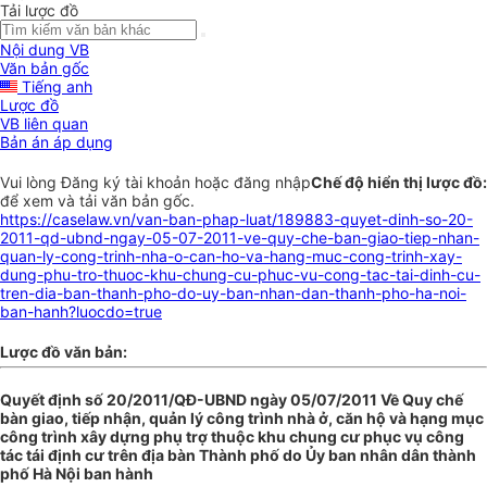
Tải lược đồ
Nội dung VB
Văn bản gốc
Tiếng anh
Lược đồ
VB liên quan
Bản án áp dụng
Vui lòng
Đăng ký
tài khoản hoặc
đăng nhập
Chế độ hiển thị lược đồ:
để xem và tải văn bản gốc.
https://caselaw.vn/van-ban-phap-luat/189883-quyet-dinh-so-20-
2011-qd-ubnd-ngay-05-07-2011-ve-quy-che-ban-giao-tiep-nhan-
quan-ly-cong-trinh-nha-o-can-ho-va-hang-muc-cong-trinh-xay-
dung-phu-tro-thuoc-khu-chung-cu-phuc-vu-cong-tac-tai-dinh-cu-
tren-dia-ban-thanh-pho-do-uy-ban-nhan-dan-thanh-pho-ha-noi-
ban-hanh?luocdo=true
Lược đồ văn bản:
Quyết định số 20/2011/QĐ-UBND ngày 05/07/2011 Về Quy chế
bàn giao, tiếp nhận, quản lý công trình nhà ở, căn hộ và hạng mục
công trình xây dựng phụ trợ thuộc khu chung cư phục vụ công
tác tái định cư trên địa bàn Thành phố do Ủy ban nhân dân thành
phố Hà Nội ban hành