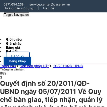
0971.654.238
service.center@caselaw.vn
Hướng dẫn sử dụng
|
Liên hệ
Toggle Navigation
Giới thiệu
Giải pháp
Bảng giá
Bài viết
Đăng ký
Đăng nhập
Trang chủ
Văn bản pháp luật
20/2011/QĐ-UBND
Thông tin văn bản
889
3
Quyết định số 20/2011/QĐ-
UBND ngày 05/07/2011 Về Quy
chế bàn giao, tiếp nhận, quản lý