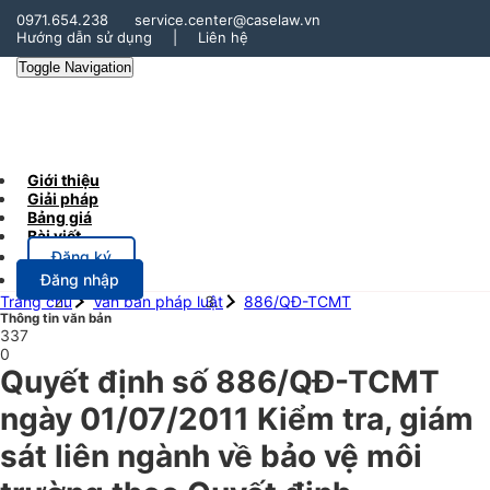
0971.654.238
service.center@caselaw.vn
Hướng dẫn sử dụng
|
Liên hệ
Toggle Navigation
Giới thiệu
Giải pháp
Bảng giá
Bài viết
Đăng ký
Đăng nhập
Trang chủ
Văn bản pháp luật
886/QĐ-TCMT
Thông tin văn bản
337
0
Quyết định số 886/QĐ-TCMT
ngày 01/07/2011 Kiểm tra, giám
sát liên ngành về bảo vệ môi