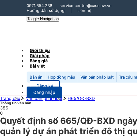
0971.654.238
service.center@caselaw.vn
Hướng dẫn sử dụng
|
Liên hệ
Toggle Navigation
Giới thiệu
Giải pháp
Bảng giá
Bài viết
Bản án
Hợp đồng mẫu
Văn bản pháp luật
Tra cứu 
Đăng ký
Đăng nhập
Trang chủ
Văn bản pháp luật
665/QĐ-BXD
Thông tin văn bản
386
0
Quyết định số 665/QĐ-BXD ngày 
quản lý dự án phát triển đô thị 