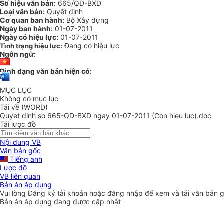
Số hiệu văn bản:
665/QĐ-BXD
Loại văn bản:
Quyết định
Cơ quan ban hành:
Bộ Xây dựng
Ngày ban hành:
01-07-2011
Ngày có hiệu lực:
01-07-2011
Đang có hiệu lực
Tình trạng hiệu lực:
Ngôn ngữ:
Định dạng văn bản hiện có:
MỤC LỤC
Không có mục lục
Tải về (WORD)
Quyet dinh so 665-QD-BXD ngay 01-07-2011 (Con hieu luc).doc
Tải lược đồ
Nội dung VB
Văn bản gốc
Tiếng anh
Lược đồ
VB liên quan
Bản án áp dụng
Vui lòng
Đăng ký
tài khoản hoặc
đăng nhập
để xem và tải văn bản 
Bản án áp dụng đang được cập nhật