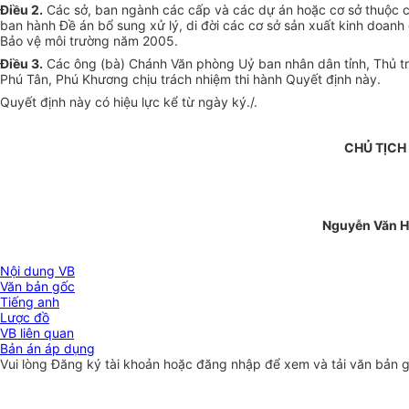
Điều 2.
Các sở, ban ngành các cấp và các dự án hoặc cơ sở thuộc c
ban hành Đề án bổ sung xử lý, di đời các cơ sở sản xuất kinh doanh 
Bảo vệ môi trường năm 2005.
Điều 3.
Các ông (bà) Chánh Văn phòng Uỷ ban nhân dân tỉnh, Thủ trưở
Phú Tân, Phú Khương chịu trách nhiệm thi hành Quyết định này.
Quyết định này có hiệu lực kể từ ngày ký./.
CHỦ TỊCH
Nguyễn Văn H
Nội dung VB
Văn bản gốc
Tiếng anh
Lược đồ
VB liên quan
Bản án áp dụng
Vui lòng
Đăng ký
tài khoản hoặc
đăng nhập
để xem và tải văn bản 