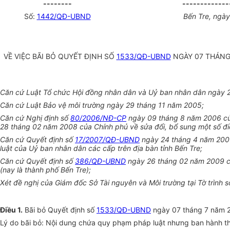
--------
-------------
Số:
1442/QĐ-UBND
Bến Tre, ngà
VỀ VIỆC BÃI BỎ QUYẾT ĐỊNH SỐ
1533/QĐ-UBND
NGÀY 07 THÁNG
Căn cứ Luật Tổ chức Hội đồng nhân dân và Uỷ ban nhân dân ngày 
Căn cứ Luật Bảo vệ môi trường ngày 29 tháng 11 năm 2005;
Căn cứ Nghị định số
80/2006/NĐ-CP
ngày 09 tháng 8 năm 2006 của 
28 tháng 02 năm 2008 của Chính phủ về sửa đổi, bổ sung một số đi
Căn cứ Quyết định số
17/2007/QĐ-UBND
ngày 24 tháng 4 năm 2007 
luật của Uỷ ban nhân dân các cấp trên địa bàn tỉnh Bến Tre;
Căn cứ Quyết định số
386/QĐ-UBND
ngày 26 tháng 02 năm 2009 của
(nay là thành phố Bến Tre);
Xét đề nghị của Giám đốc Sở Tài nguyên và Môi trường tại Tờ trìn
Điều 1.
Bãi bỏ Quyết định số
1533/QĐ-UBND
ngày 07 tháng 7 năm 20
Lý do bãi bỏ: Nội dung chứa quy phạm pháp luật nhưng ban hành th