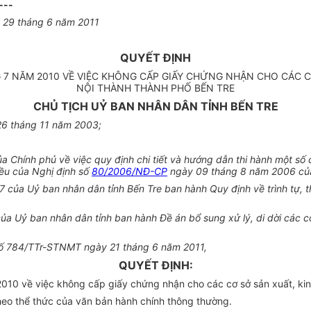
---
y 29 tháng 6 năm 2011
QUYẾT ĐỊNH
 7 NĂM 2010 VỀ VIỆC KHÔNG CẤP GIẤY CHỨNG NHẬN CHO CÁC 
NỘI THÀNH THÀNH PHỐ BẾN TRE
CHỦ TỊCH UỶ BAN NHÂN DÂN TỈNH BẾN TRE
26 tháng 11 năm 2003;
Chính phủ về việc quy định chi tiết và hướng dẫn thi hành một số 
ều của Nghị định số
80/2006/NĐ-CP
ngày 09 tháng 8 năm 2006 của
của Uỷ ban nhân dân tỉnh Bến Tre ban hành Quy định về trình tự, 
 Uỷ ban nhân dân tỉnh ban hành Đề án bổ sung xử lý, di dời các cơ 
h số 784/TTr-STNMT ngày 21 tháng 6 năm 2011,
QUYẾT ĐỊNH:
10 về việc không cấp giấy chứng nhận cho các cơ sở sản xuất, kin
eo thể thức của văn bản hành chính thông thường.