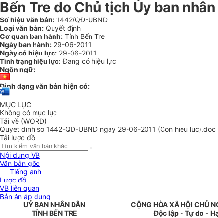
Bến Tre do Chủ tịch Ủy ban nhân
Số hiệu văn bản:
1442/QĐ-UBND
Loại văn bản:
Quyết định
Cơ quan ban hành:
Tỉnh Bến Tre
Ngày ban hành:
29-06-2011
Ngày có hiệu lực:
29-06-2011
Đang có hiệu lực
Tình trạng hiệu lực:
Ngôn ngữ:
Định dạng văn bản hiện có:
MỤC LỤC
Không có mục lục
Tải về (WORD)
Quyet dinh so 1442-QD-UBND ngay 29-06-2011 (Con hieu luc).doc
Tải lược đồ
Nội dung VB
Văn bản gốc
Tiếng anh
Lược đồ
VB liên quan
Bản án áp dụng
UỶ BAN NHÂN DÂN
CỘNG HÒA XÃ HỘI CHỦ N
TỈNH BẾN TRE
Độc lập - Tự do - 