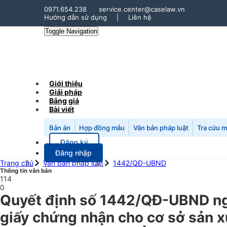
0971.654.238
service.center@caselaw.vn
Hướng dẫn sử dụng
|
Liên hệ
Toggle Navigation
Giới thiệu
Giải pháp
Bảng giá
Bài viết
Bản án
Hợp đồng mẫu
Văn bản pháp luật
Tra cứu 
Đăng ký
Đăng nhập
Trang chủ
Văn bản pháp luật
1442/QĐ-UBND
Thông tin văn bản
114
0
Quyết định số 1442/QĐ-UBND ng
giấy chứng nhận cho cơ sở sản x