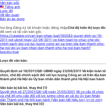
Văn bản gốc
Tiếng anh
Lược đồ
VB liên quan
Bản án áp dụng
Vui lòng
Đăng ký
tài khoản hoặc
đăng nhập
Chế độ hiển thị lược đồ:
để xem và tải văn bản gốc.
https://caselaw.vn/van-ban-phap-luat/190082-quyet-dinh-so-19-
2011-qd-ubnd-ngay-23-06-2011-ve-kien-toan-to-chuc-che-do-
chinh-sach-doi-voi-luc-luong-cong-an-xa-tren-dia-ban-thanh-pho-
ha-noi-do-uy-ban-nhan-dan-thanh-pho-ha-noi-ban-hanh?
luocdo=true
Lược đồ văn bản:
Quyết định số 19/2011/QĐ-UBND ngày 23/06/2011 Về kiện toàn tổ
chức, chế độ chính sách đối với lực lượng Công an xã trên địa bàn
thành phố Hà Nội do Ủy ban nhân dân thành phố Hà Nội ban hành
Văn bản bị bãi bỏ, thay thế (1)
Quyết định số 27/2001/QĐ-UB ngày 21/05/2001 Về cơ cấu tổ chức
và chế độ phụ cấp đối với lực lượng công an xã do Ủy ban Nhân
dân Thành phố Hà Nội ban hành (Văn bản hết hiệu lực)
(21-05-2001)
Văn bản bãi bỏ, thay thế (0)