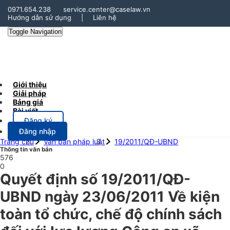
0971.654.238
service.center@caselaw.vn
Hướng dẫn sử dụng
|
Liên hệ
Toggle Navigation
Giới thiệu
Giải pháp
Bảng giá
Bài viết
Đăng ký
Đăng nhập
Trang chủ
Văn bản pháp luật
19/2011/QĐ-UBND
Thông tin văn bản
576
0
Quyết định số 19/2011/QĐ-
UBND ngày 23/06/2011 Về kiện
toàn tổ chức, chế độ chính sách