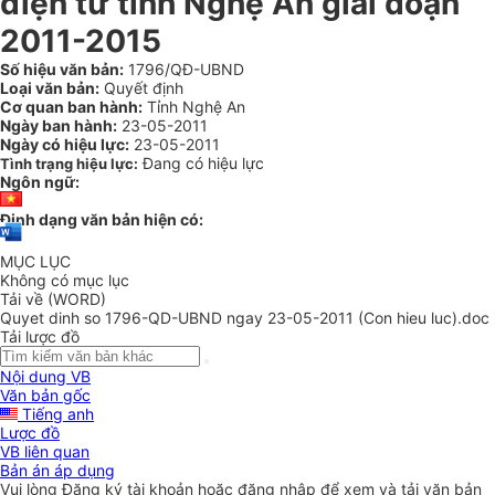
điện tử tỉnh Nghệ An giai đoạn
2011-2015
Số hiệu văn bản:
1796/QĐ-UBND
Loại văn bản:
Quyết định
Cơ quan ban hành:
Tỉnh Nghệ An
Ngày ban hành:
23-05-2011
Ngày có hiệu lực:
23-05-2011
Đang có hiệu lực
Tình trạng hiệu lực:
Ngôn ngữ:
Định dạng văn bản hiện có:
MỤC LỤC
Không có mục lục
Tải về (WORD)
Quyet dinh so 1796-QD-UBND ngay 23-05-2011 (Con hieu luc).doc
Tải lược đồ
Nội dung VB
Văn bản gốc
Tiếng anh
Lược đồ
VB liên quan
Bản án áp dụng
Vui lòng
Đăng ký
tài khoản hoặc
đăng nhập
để xem và tải văn bản