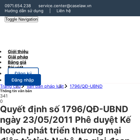
0971.654.238
service.center@caselaw.vn
Hướng dẫn sử dụng
|
Liên hệ
Toggle Navigation
Giới thiệu
Giải pháp
Bảng giá
Bài viết
Đăng ký
Đăng nhập
Trang chủ
Văn bản pháp luật
1796/QĐ-UBND
Thông tin văn bản
341
0
Quyết định số 1796/QĐ-UBND
ngày 23/05/2011 Phê duyệt Kế
hoạch phát triển thương mại