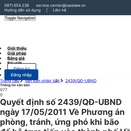
0971.654.238
service.center@caselaw.vn
Hướng dẫn sử dụng
|
Liên hệ
Toggle Navigation
Giới thiệu
Giải pháp
Bảng giá
Bài viết
Đăng ký
Đăng nhập
Trang chủ
Văn bản pháp luật
2439/QĐ-UBND
Thông tin văn bản
977
0
Quyết định số 2439/QĐ-UBND
ngày 17/05/2011 Về Phương án
phòng, tránh, ứng phó khi bão