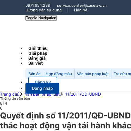
0971.654.238
service.center@caselaw.vn
Hướng dẫn sử dụng
|
Liên hệ
Toggle Navigation
Giới thiệu
Giải pháp
Bảng giá
Bài viết
Bản án
Hợp đồng mẫu
Văn bản pháp luật
Tra cứu 
Đăng ký
Đăng nhập
Trang chủ
Văn bản pháp luật
11/2011/QĐ-UBND
Thông tin văn bản
814
0
Quyết định số 11/2011/QĐ-UBND n
thác hoạt động vận tải hành khá