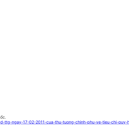
gốc.
qd-ttg-ngay-17-02-2011-cua-thu-tuong-chinh-phu-ve-tieu-chi-quy