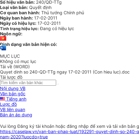
Số hiệu văn bản:
240/QĐ-TTg
Loại văn bản:
Quyết định
Cơ quan ban hành:
Thủ tướng Chính phủ
Ngày ban hành:
17-02-2011
Ngày có hiệu lực:
17-02-2011
Đang có hiệu lực
Tình trạng hiệu lực:
Ngôn ngữ:
Định dạng văn bản hiện có:
MỤC LỤC
Không có mục lục
Tải về (WORD)
Quyet dinh so 240-QD-TTg ngay 17-02-2011 (Con hieu luc).doc
Tải lược đồ
Nội dung VB
Văn bản gốc
Tiếng anh
Lược đồ
VB liên quan
Bản án áp dụng
Vui lòng
Đăng ký
tài khoản hoặc
đăng nhập
để xem và tải văn bản 
https://caselaw.vn/van-ban-phap-luat/192291-quyet-dinh-so-240-
nam-2020?luocdo=true