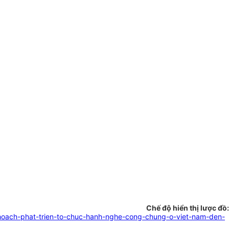
Chế độ hiển thị lược đồ:
-hoach-phat-trien-to-chuc-hanh-nghe-cong-chung-o-viet-nam-den-