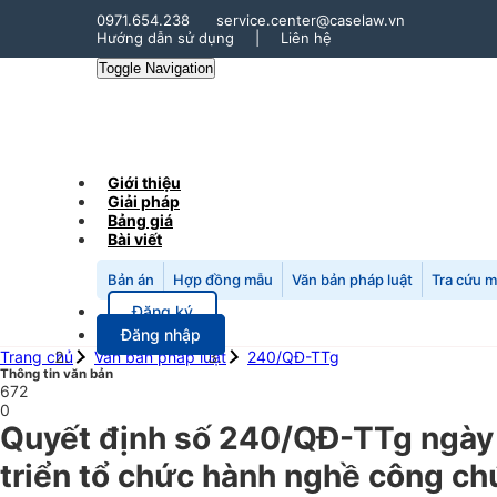
0971.654.238
service.center@caselaw.vn
Hướng dẫn sử dụng
|
Liên hệ
Toggle Navigation
Giới thiệu
Giải pháp
Bảng giá
Bài viết
Bản án
Hợp đồng mẫu
Văn bản pháp luật
Tra cứu 
Đăng ký
Đăng nhập
Trang chủ
Văn bản pháp luật
240/QĐ-TTg
Thông tin văn bản
672
0
Quyết định số 240/QĐ-TTg ngày 
triển tổ chức hành nghề công c