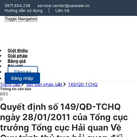
0971.654.238
service.center@caselaw.vn
Hướng dẫn sử dụng
|
Liên hệ
Toggle Navigation
Giới thiệu
Giải pháp
Bảng giá
Bài viết
Đăng ký
Đăng nhập
Trang chủ
Văn bản pháp luật
149/QĐ-TCHQ
Thông tin văn bản
885
0
Quyết định số 149/QĐ-TCHQ
ngày 28/01/2011 của Tổng cục
trưởng Tổng cục Hải quan Về