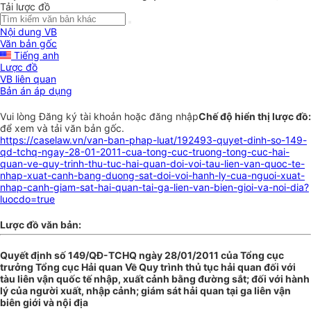
Tải lược đồ
Nội dung VB
Văn bản gốc
Tiếng anh
Lược đồ
VB liên quan
Bản án áp dụng
Vui lòng
Đăng ký
tài khoản hoặc
đăng nhập
Chế độ hiển thị lược đồ:
để xem và tải văn bản gốc.
https://caselaw.vn/van-ban-phap-luat/192493-quyet-dinh-so-149-
qd-tchq-ngay-28-01-2011-cua-tong-cuc-truong-tong-cuc-hai-
quan-ve-quy-trinh-thu-tuc-hai-quan-doi-voi-tau-lien-van-quoc-te-
nhap-xuat-canh-bang-duong-sat-doi-voi-hanh-ly-cua-nguoi-xuat-
nhap-canh-giam-sat-hai-quan-tai-ga-lien-van-bien-gioi-va-noi-dia?
luocdo=true
Lược đồ văn bản:
Quyết định số 149/QĐ-TCHQ ngày 28/01/2011 của Tổng cục
trưởng Tổng cục Hải quan Về Quy trình thủ tục hải quan đối với
tàu liên vận quốc tế nhập, xuất cảnh bằng đường sắt; đối với hành
lý của người xuất, nhập cảnh; giám sát hải quan tại ga liên vận
biên giới và nội địa