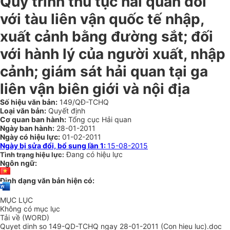
Quy trình thủ tục hải quan đối
với tàu liên vận quốc tế nhập,
xuất cảnh bằng đường sắt; đối
với hành lý của người xuất, nhập
cảnh; giám sát hải quan tại ga
liên vận biên giới và nội địa
Số hiệu văn bản:
149/QĐ-TCHQ
Loại văn bản:
Quyết định
Cơ quan ban hành:
Tổng cục Hải quan
Ngày ban hành:
28-01-2011
Ngày có hiệu lực:
01-02-2011
Ngày bị sửa đổi, bổ sung lần 1:
15-08-2015
Đang có hiệu lực
Tình trạng hiệu lực:
Ngôn ngữ:
Định dạng văn bản hiện có:
MỤC LỤC
Không có mục lục
Tải về (WORD)
Quyet dinh so 149-QD-TCHQ ngay 28-01-2011 (Con hieu luc).doc