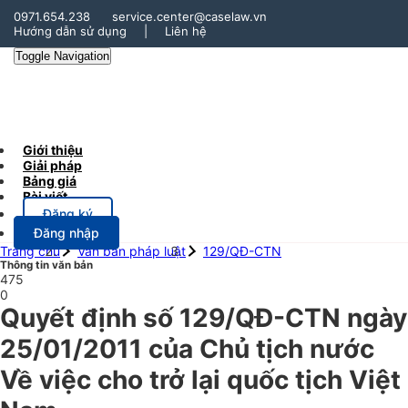
0971.654.238
service.center@caselaw.vn
Hướng dẫn sử dụng
|
Liên hệ
Toggle Navigation
Giới thiệu
Giải pháp
Bảng giá
Bài viết
Đăng ký
Đăng nhập
Trang chủ
Văn bản pháp luật
129/QĐ-CTN
Thông tin văn bản
475
0
Quyết định số 129/QĐ-CTN ngày
25/01/2011 của Chủ tịch nước
Về việc cho trở lại quốc tịch Việt