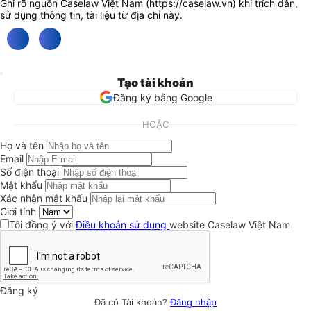
Ghi rõ nguồn Caselaw Việt Nam (
https://caselaw.vn
) khi trích dẫn,
sử dụng thông tin, tài liệu từ địa chỉ này.
Tạo tài khoản
Đăng ký bằng Google
HOẶC
Họ và tên
Email
Số điện thoại
Mật khẩu
Xác nhận mật khẩu
Giới tính
Tôi đồng ý với
Điều khoản sử dụng
website Caselaw Việt Nam
Đăng ký
Đã có Tài khoản?
Đăng nhập