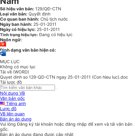
Nam
Số hiệu văn bản:
129/QĐ-CTN
Loại văn bản:
Quyết định
Cơ quan ban hành:
Chủ tịch nước
Ngày ban hành:
25-01-2011
Ngày có hiệu lực:
25-01-2011
Đang có hiệu lực
Tình trạng hiệu lực:
Ngôn ngữ:
Định dạng văn bản hiện có:
MỤC LỤC
Không có mục lục
Tải về (WORD)
Quyet dinh so 129-QD-CTN ngay 25-01-2011 (Con hieu luc).doc
Tải lược đồ
Nội dung VB
Văn bản gốc
Tiếng anh
Lược đồ
VB liên quan
Bản án áp dụng
Vui lòng
Đăng ký
tài khoản hoặc
đăng nhập
để xem và tải văn bản
gốc.
Bản án áp dụng đang được cập nhật