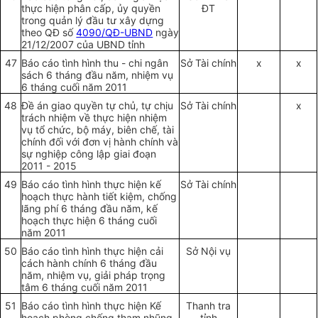
thực hiện phân cấp, ủy quyền
ĐT
trong quản lý đầu tư xây dựng
theo QĐ số
4090/QĐ-UBND
ngày
21/12/2007 của UBND tỉnh
47
Báo cáo tình hình thu - chi ngân
Sở Tài chính
x
x
sách 6 tháng đầu năm, nhiệm vụ
6 tháng cuối năm 2011
48
Đề án giao quyền tự chủ, tự chịu
Sở Tài chính
x
trách nhiệm về thực hiện nhiệm
vụ tổ chức, bộ máy, biên chế, tài
chính đối với đơn vị hành chính và
sự nghiệp công lập giai đoạn
2011 - 2015
49
Báo cáo tình hình thực hiện kế
Sở Tài chính
hoạch thực hành tiết kiệm, chống
lãng phí 6 tháng đầu năm, kế
hoạch thực hiện 6 tháng cuối
năm 2011
50
Báo cáo tình hình thực hiện cải
Sở Nội vụ
cách hành chính 6 tháng đầu
năm, nhiệm vụ, giải pháp trọng
tâm 6 tháng cuối năm 2011
51
Báo cáo tình hình thực hiện Kế
Thanh tra
hoạch phòng chống tham nhũng
tỉnh