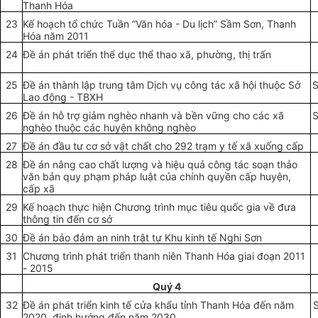
Thanh Hóa
23
Kế hoạch tổ chức Tuần “Văn hóa - Du lịch” Sầm Sơn, Thanh
Hóa năm 2011
24
Đề án phát triển thể dục thể thao xã, phường, thị trấn
25
Đề án thành lập trung tâm Dịch vụ công tác xã hội thuộc Sở
S
Lao động - TBXH
26
Đề án hỗ trợ giảm nghèo nhanh và bền vững cho các xã
S
nghèo thuộc các huyện không nghèo
27
Đề án đầu tư cơ sở vật chất cho 292 trạm y tế xã xuống cấp
28
Đề án nâng cao chất lượng và hiệu quả công tác soạn thảo
văn bản quy phạm pháp luật của chính quyền cấp huyện,
cấp xã
29
Kế hoạch thực hiện Chương trình mục tiêu quốc gia về đưa
thông tin đến cơ sở
30
Đề án bảo đảm an ninh trật tự Khu kinh tế Nghi Sơn
31
Chương trình phát triển thanh niên Thanh Hóa giai đoạn 2011
- 2015
Quý 4
32
Đề án phát triển kinh tế cửa khẩu tỉnh Thanh Hóa đến năm
2020, định hướng đến năm 2030