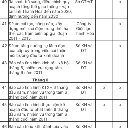
40
Rà soát, bổ sung, điều chỉnh quy
S
ở
GT-VT
x
hoạch tổng thể giao thông - vận
tải tỉnh Thanh Hóa đến năm 2020,
định hướng đến năm 2030
41
Đề án cải tạo, nâng cấp, xây
Công ty
x
dựng mới lưới điện trung thế, hạ
Điện lực
thế, các trạm biến áp giai đoạn
Thanh Hóa
2011 - 2015
42
Đề án tăng cường sự lãnh đạo
S
ở
K
H
và
x
của cấp ủy trong việc cải thiện
ĐT
môi trường đầu tư kinh doanh
43
Báo cáo tình hình kinh tế - xã hội
S
ở
KH và
tháng 5, nhiệm vụ trọng tâm
ĐT
tháng 6 năm 2011
Tháng 6
44
Báo cáo tình hình KTXH 6 tháng
Sở KH và
x
x
đầu năm, nhiệm vụ trọng tâm 6
ĐT
tháng cuối năm 2011
45
Báo cáo tình hình thực hiện kế
S
ở
KH và
x
x
hoạch đầu tư phát triển 6 tháng
ĐT
đầu năm, nhiệm vụ trọng tâm 6
tháng cuối năm 2011
46
Báo cáo tổng kết, đánh giá việc
S
ở
KH và
x