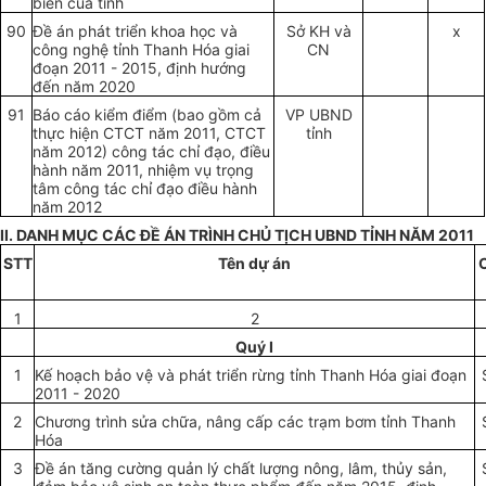
biển của tỉnh
90
Đề án phát triển khoa học và
Sở K
H
và
x
công nghệ tỉnh Thanh Hóa giai
CN
đoạn 2011 - 2015, định hướng
đến năm 2020
91
Báo cáo kiểm điểm (bao gồm cả
VP UBND
thực hiện CTCT năm 2011, CTCT
tỉnh
năm 2012) công tác chỉ đạo, điều
hành năm 2011, nhiệm vụ trọng
tâm công tác chỉ đạo điều hành
năm 2012
II. DANH MỤC CÁC ĐỀ ÁN TRÌNH CHỦ TỊCH UBND TỈNH NĂM 2011
STT
Tên dự án
C
1
2
Quý I
1
Kế hoạch bảo vệ và phát triển rừng tỉnh Thanh Hóa giai đoạn
2011 - 2020
2
Chương trình sửa chữa, nâng cấp các trạm bơm tỉnh Thanh
Hóa
3
Đề án tăng cường quản lý chất lượng nông, lâm, thủy sản,