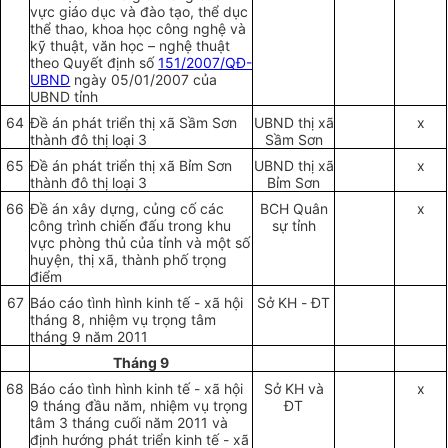
vực giáo dục và đào tạo, thể dục
thể thao, khoa học công nghệ và
kỹ thuật, văn học – nghệ thuật
theo Quyết định số
151/2007/QĐ-
UBND
ngày 05/01/2007 của
UBND tỉnh
64
Đề án phát triển thị xã Sầm Sơn
UBND thị xã
x
thành đô thị loại 3
Sầm Sơn
65
Đề án phát triển thị xã Bỉm Sơn
UBND thị xã
x
thành đô thị loại 3
Bỉm Sơn
66
Đề án xây dựng, củng cố các
BCH Quân
x
công trình chiến đấu trong khu
sự tỉnh
vực phòng thủ của tỉnh và một số
huyện, thị xã, thành phố trọng
điểm
67
Báo cáo tình hình kinh tế - xã hội
S
ở
KH
-
ĐT
tháng 8, nhiệm vụ trọng tâm
tháng 9 năm 2011
Tháng 9
68
Báo cáo tình hình kinh tế - xã hội
S
ở
KH và
x
9 tháng đầu năm, nhiệm vụ trọng
ĐT
tâm 3 tháng cuối năm 2011 và
định hướng phát triển kinh tế - xã