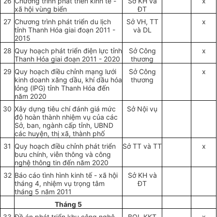
26
Chương trình phát triển kinh tế -
S
ở
K
H
và
x
xã hội vùng biển
ĐT
27
Chương trình phát triển du lịch
Sở VH, TT
x
tỉnh Thanh Hóa giai đoạn 2011 -
và DL
2015
28
Quy hoạch phát triển điện lực tỉnh
Sở Công
x
Thanh Hóa giai đoạn 2011 - 2020
thương
29
Quy hoạch điều chỉnh mạng lưới
Sở Công
x
kinh doanh xăng dầu, khí dầu hóa
thương
lỏng (lPG) tỉnh Thanh Hóa đến
năm 2020
30
Xây dựng tiêu chí đánh giá mức
Sở Nội vụ
độ hoàn thành nhiệm vụ của các
Sở, ban, ngành cấp tỉnh, UBND
các huyện, thị xã, thành phố
31
Quy hoạch điều chỉnh phát triển
S
ở
TT v
à
TT
x
bưu chính, viễn thông và công
nghệ thông tin đến năm 2020
32
Báo cáo tình hình kinh tế - xã hội
S
ở
KH và
tháng 4, nhiệm vụ trọng tâm
ĐT
tháng 5 năm 2011
Tháng 5
33
Đề án phát triển khu công nghệ
BQL KKT
x