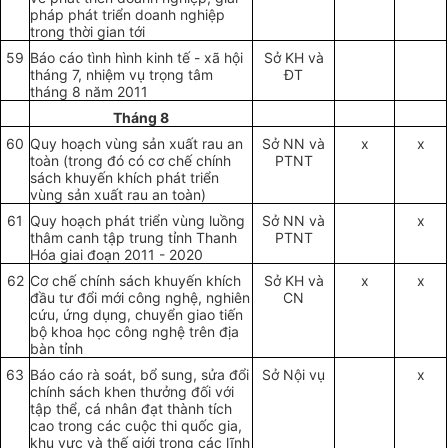
pháp phát triển doanh nghiệp
trong thời gian tới
59
Báo cáo tình hình kinh tế - xã hội
Sở K
H
và
tháng 7, nhiệm vụ trọng tâm
ĐT
tháng 8 năm 2011
Tháng 8
60
Quy hoạch vùng sản xuất rau an
S
ở
NN và
x
x
toàn (trong đó có cơ chế chính
PTNT
sách khuyến khích phát triển
vùng sản xuất rau an toàn)
61
Quy hoạch phát triển vùng luồng
S
ở
NN và
x
thâm canh tập trung tỉnh Thanh
PTNT
Hóa giai đoạn 2011 - 2020
62
Cơ chế chính sách khuyến khích
Sở KH và
x
x
đầu tư đổi mới công nghệ, nghiên
CN
cứu, ứng dụng, chuyển giao tiến
bộ khoa học công nghệ trên địa
bàn tỉnh
63
Báo cáo rà soát, bổ sung, sửa đổi
Sở Nội vụ
x
chính sách khen thưởng đối với
tập thể, cá nhân đạt thành tích
cao trong các cuộc thi quốc gia,
khu vực và thế giới trong các lĩnh