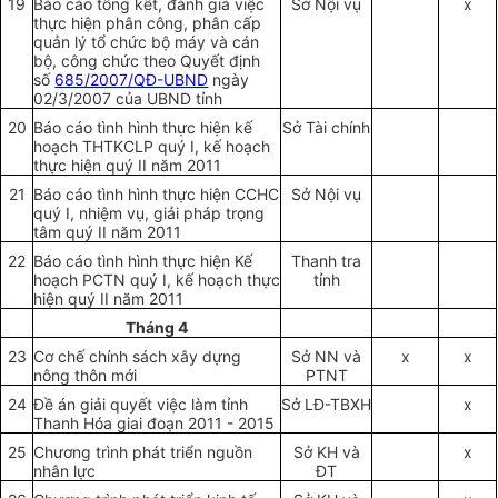
19
Báo cáo tổng kết, đánh giá việc
Sở Nội vụ
x
thực hiện phân công, phân cấp
quản lý tổ chức bộ máy và cán
bộ, công chức theo Quyết định
số
685/2007/QĐ-UBND
ngày
02/3/2007 của UBND tỉnh
20
Báo cáo tình hình thực hiện kế
Sở Tài chính
hoạch THTKCLP quý I, kế hoạch
thực hiện quý II năm 2011
21
Báo cáo tình hình thực hiện CCHC
Sở Nội vụ
quý I, nhiệm vụ, giải pháp trọng
tâm quý II năm 2011
22
Báo cáo tình hình thực hiện Kế
Thanh tra
hoạch PCTN quý I, kế hoạch thực
tỉnh
hiện quý II năm 2011
Tháng 4
23
Cơ chế chính sách xây dựng
S
ở
NN và
x
x
nông thôn mới
PTNT
24
Đề án giải quyết việc làm tỉnh
S
ở
LĐ-TBXH
x
Thanh Hóa giai đoạn 2011 - 2015
25
Chương trình phát triển nguồn
S
ở
KH và
x
nhân lực
ĐT