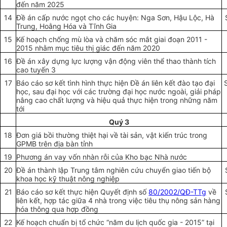
đến năm 2025
14
Đề án cấp nước ngọt cho các huyện: Nga Sơn, Hậu Lộc, Hà
Trung, Hoằng Hóa và Tĩnh Gia
15
Kế hoạch chống mù lòa và chăm sóc mắt giai đoạn 2011 -
2015 nhằm mục tiêu thị giác đến năm 2020
16
Đề án xây dựng lực lượng vận động viên thể thao thành tích
cao tuyến 3
17
Báo cáo sơ kết tình hình thực hiện Đề án liên kết đào tạo đại
học, sau đại học với các trường đại học nước ngoài, giải pháp
nâng cao chất lượng và hiệu quả thực hiện trong những năm
tới
Quý 3
18
Đơn giá bồi thường thiệt hại về tài sản, vật kiến trúc trong
GPMB trên địa bàn tỉnh
19
Phương án vay vốn nhàn rỗi của Kho bạc Nhà nước
2
0
Đề án thành lập Trung tâm nghiên cứu chuyển giao tiến bộ
khoa học kỹ thuật nông nghiệp
21
Báo cáo sơ kết thực hiện Quyết định số
80/2002/QĐ-TTg
về
liên kết, hợp tác giữa 4 nhà trong việc tiêu thụ nông sản hàng
hóa thông qua hợp đồng
22
Kế hoạch chuẩn bị tổ chức “năm du lịch quốc gia - 2015” tại