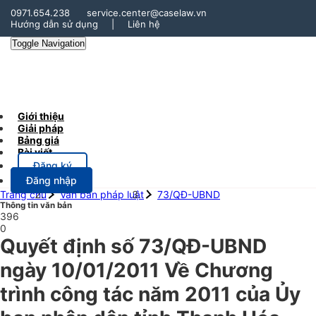
0971.654.238
service.center@caselaw.vn
Hướng dẫn sử dụng
|
Liên hệ
Toggle Navigation
Giới thiệu
Giải pháp
Bảng giá
Bài viết
Đăng ký
Đăng nhập
Trang chủ
Văn bản pháp luật
73/QĐ-UBND
Thông tin văn bản
396
0
Quyết định số 73/QĐ-UBND
ngày 10/01/2011 Về Chương
trình công tác năm 2011 của Ủy