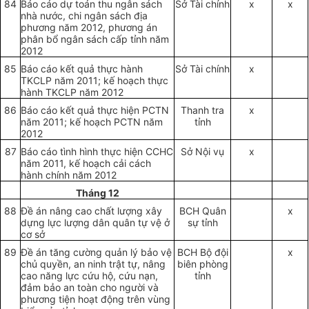
84
Báo cáo dự toán thu ngân sách
Sở Tài chính
x
x
nhà nước, chi ngân sách địa
phương năm 2012, phương án
phân bổ ngân sách cấp tỉnh năm
2012
85
Báo cáo kết quả thực hành
Sở Tài chính
x
TKCLP năm 2011; kế hoạch thực
hành TKCLP năm 2012
86
Báo cáo kết quả thực hiện PCTN
Thanh tra
x
năm 2011; kế hoạch PCTN năm
tỉnh
2012
87
Báo cáo tình hình thực hiện CCHC
Sở Nội vụ
x
năm 2011, kế hoạch cải cách
hành chính năm 2012
Tháng 12
88
Đề án nâng cao chất lượng xây
BCH Quân
x
dựng lực lượng dân quân tự vệ ở
sự tỉnh
cơ sở
89
Đề án tăng cường quản lý bảo vệ
BCH Bộ đội
x
chủ quyền, an ninh trật tự, nâng
biên phòng
cao năng lực cứu hộ, cứu nạn,
tỉnh
đảm bảo an toàn cho người và
phương tiện hoạt động trên vùng