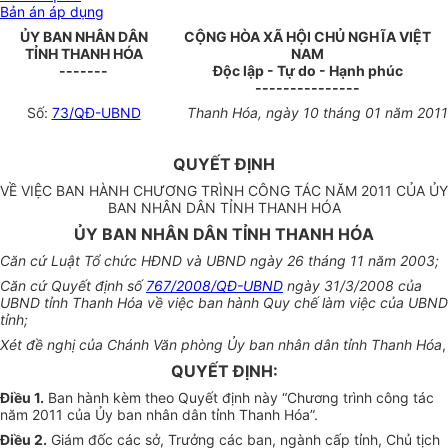
Bản án áp dụng
ỦY BAN NHÂN D
Â
N
CỘNG HÒA XÃ HỘI CHỦ NGHĨA VIỆT
TỈNH THANH HÓA
NAM
-------
Độc lập - Tự do - Hạnh phúc
---------------
Số:
73/QĐ-UBND
Thanh Hóa, ngày 10 tháng 01 năm 2011
QUYẾT ĐỊNH
VỀ VIỆC BAN HÀNH CHƯƠNG TRÌNH CÔNG TÁC NĂM 2011 CỦA ỦY
BAN NHÂN DÂN TỈNH THANH HÓA
ỦY BAN NHÂN DÂN TỈNH THANH HÓA
Căn cứ Luật Tổ chức HĐND và UBND ngày 26 tháng 11 năm 2003;
Căn cứ Quyết định số
767/2008/QĐ-UBND
ngày 31/3/2008 của
UBND tỉnh Thanh Hóa về việc ban hành Quy chế làm việc của UBND
tỉnh;
Xét đề nghị của Chánh Văn phòng Ủy ban nhân dân tỉnh Thanh Hóa
,
QUYẾT ĐỊNH:
Điều 1.
Ban hành kèm theo Quyết định này “Chương trình công tác
năm 2011 của Ủy ban nhân dân tỉnh Thanh Hóa”.
Điều 2.
Giám đốc các sở, Trưởng các ban, ngành cấp tỉnh, Chủ tịch