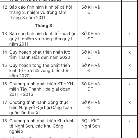
12
Báo cáo tình hình kinh tế xã hội
Sở KH và
tháng 2, nhiệm vụ trọng tâm
ĐT
tháng 3 năm 2011
Tháng 3
13
Báo cáo tình hình kinh tế - xã hội
Sở KH và
x
quý I, nhiệm vụ trọng tâm quý II
ĐT
năm 2011
14
Quy hoạch phát triển nhân lực
Sở KH và
x
tỉnh Thanh Hóa đến năm 2020
ĐT
15
Quy hoạch tổng thể phát triển
S
ở
KH và
x
kinh tế - xã hội vùng biển đến
ĐT
năm 2020
16
Chương trình phát triển KT - XH
Sở KH và
x
miền Tây Thanh Hóa giai đoạn
ĐT
2011 - 2015
17
Chương trình hành động thực
Sở KH và
x
hiện N.quyết Đại hội Đảng toàn
ĐT
quốc lần thứ XI
18
Chương trình phát triển Khu kinh
BQL KKT
x
tế Nghi Sơn, các khu Công
Nghi Sơn
nghiệp