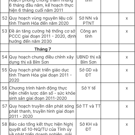
6 tháng đầu năm, kế hoạch thực
hiện 6 tháng cuối năm 2011
52
Quy hoạch vùng nguyên liệu cói
S
ở
NN và
x
tỉnh Thanh Hóa đến năm 2020
PTNT
53
Đề án tăng cường hệ thống cơ sở
Công an
x
PCCC giai đoạn 2011 - 2020, định
tỉnh
hướng đến năm 2030
Tháng 7
54
Quy hoạch chung điều chỉnh xây
UBND thị xã
x
dựng thị xã Bỉm Sơn
Bỉm Sơn
55
Quy hoạch phát triển giáo dục
S
ở
GD và
x
tỉnh Thanh Hóa giai đoạn 2011 -
ĐT
2020
56
Chương trình hành động thực
Sở Y tế
x
hiện chiến lược dân số - sức khỏe
sinh sản giai đoạn 2011-2020
57
Quy hoạch truyền dẫn phát sóng
Sở TT và TT
x
phát thanh, truyền hình giai đoạn
2011 - 2020
58
Báo cáo tổng kết thực hiện Nghị
S
ở
KH và
x
quyết số 10-NQ/TU của Tỉnh ủy
ĐT
về phát triển doanh nghiệp, giải