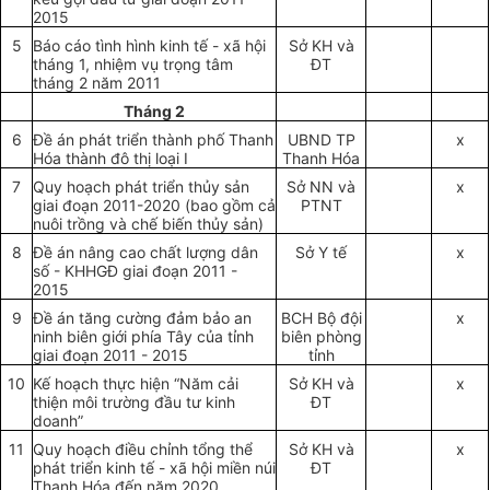
2015
5
Báo cáo tình hình kinh tế - xã hội
Sở K
H
và
tháng 1, nhiệm vụ trọng tâm
ĐT
tháng 2 năm 2011
Tháng 2
6
Đề án phát triển thành phố Thanh
UBND TP
x
Hóa thành đô thị loại I
Thanh Hóa
7
Quy hoạch phát triển thủy sản
Sở NN và
x
giai đoạn 2011-2020 (bao gồm cả
PTNT
nuôi trồng và chế biến thủy sản)
8
Đề án nâng cao chất lượng dân
S
ở
Y tế
x
số - KHHGĐ giai đoạn 2011 -
2015
9
Đề án tăng cường đảm bảo an
BCH Bộ đội
x
ninh biên giới phía Tây của tỉnh
biên phòng
giai đoạn 2011 - 2015
tỉnh
10
Kế hoạch thực hiện “Năm cải
Sở KH và
x
thiện môi trường đầu tư kinh
ĐT
doanh”
11
Quy hoạch điều chỉnh tổng thể
S
ở
KH và
x
phát triển kinh tế - xã hội miền núi
ĐT
Thanh Hóa đến năm 2020