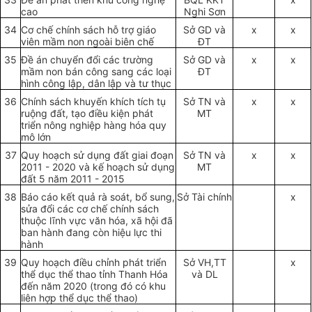
cao
Nghi Sơn
34
Cơ chế chính sách hỗ trợ giáo
Sở GD và
x
x
viên mầm non ngoài biên chế
ĐT
35
Đề án chuyển đổi các trường
Sở GD và
x
x
mầm non bán công sang các loại
ĐT
hình công lập, dân lập và tư thục
36
Chính sách khuyến khích tích tụ
Sở TN và
x
x
ruộng đất, tạo điều kiện phát
MT
triển nông nghiệp hàng hóa quy
mô lớn
37
Quy hoạch sử dụng đất giai đoạn
Sở TN và
x
x
2011 - 2020 và kế hoạch sử dụng
MT
đất 5 năm 2011 - 2015
38
Báo cáo kết quả rà soát, bổ sung,
Sở Tài chính
x
sửa đổi các cơ chế chính sách
thuộc lĩnh vực văn hóa, xã hội đã
ban hành đang còn hiệu lực thi
hành
39
Quy hoạch điều chỉnh phát triển
Sở VH,TT
x
thể dục thể thao tỉnh Thanh Hóa
và DL
đến năm 2020 (trong đó có khu
liên hợp thể dục thể thao)