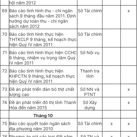
hội năm 2012
69
Báo cáo tình hình thu - chi ngân
Sở Tài chính
x
sách 9 tháng đầu năm 2011. Định
hướng dự toán thu - chi ngân
sách năm 2012
70
Báo cáo tình hình thực hiện
Sở Tài chính
THTKCLP 9 tháng, kế hoạch thực
hiện Quý IV năm 2011
71
Báo cáo tình hình thực hiện CCHC
Sở Nội vụ
9 tháng, nhiệm vụ trọng tâm Quý
IV năm 2011
72
Báo cáo tình hình thực hiện
Thanh tra
KHPCTN 9 tháng, kế hoạch thực
tỉnh
hiện Quý IV năm 2011
73
Đề án phát triển đàn bò thịt chất
S
ở
NN và
x
lượng cao
PTNT
74
Đề án phát triển đô thị tỉnh Thanh
Sở Xây
x
Hóa đến năm 2015
dựng
Tháng 10
75
Báo cáo quyết toán ngân sách
Sở Tài chính
x
x
địa phương năm 2010
76
Phương án giá các loại đất năm
S
ở
TN và
x
x