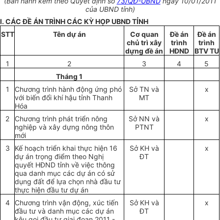
(Ban hành kèm theo Quyết định số
73/QĐ-UBND
ngày 10/01/2011
của UBND tỉnh)
I. CÁC Đ
Ề ÁN TRÌNH CÁC KỲ HỌP UBND TỈNH
S
T
T
Tên dự án
Cơ quan
Đề án
Đề án
chủ trì xây
trình
trình
dựng đề án
H
ĐND
BTV TU
1
2
3
4
5
Tháng 1
1
Chương trình hành động ứng phó
S
ở
TN và
x
với biến đổi khí hậu tỉnh Thanh
MT
Hóa
2
Chương trình phát triển nông
Sở NN và
x
nghiệp và xây dựng nông thôn
PTNT
mới
3
Kế hoạch triển khai thực hiện 16
S
ở
K
H
và
x
dự án trọng điểm theo Nghị
ĐT
quyết HĐND tỉnh về việc thông
qua danh mục các dự án có sử
dụng đất để lựa chọn nhà đầu tư
thực hiện đầu tư dự án
4
Chương trình vận động, xúc tiến
Sở K
H
và
x
đầu tư và danh mục các dự án
ĐT
kêu gọi đầu tư giai đoạn 2011 -