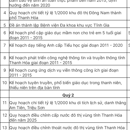
đảm bảo vệ sinh an toàn thực phẩm đến năm 2015, định
hướng đến năm 2020
4
Quy hoạch chi tiết tỷ lệ 1/2000 khu đô thị Đông Nam thành
phố Thanh Hóa
5
Đề án thành lập Bệnh viện Đa khoa khu vực Tĩnh Gia
6
Kế hoạch phổ cập giáo dục mầm non cho trẻ em 5 tuổi giai
đoạn 2011 - 2015
7
Kế hoạch dạy tiếng Anh cấp Tiểu học giai đoạn 2011 - 2020
8
Kế hoạch phát triển công nghệ thông tin và truyền thông tỉnh
Thanh Hóa giai đoạn 2011 - 2015
9
Kế hoạch cung ứng dịch vụ viễn thông công ích giai đoạn
2011 - 2015
10
Kế hoạch tuyên truyền, phổ biến giáo dục trong thanh niên,
thiếu niên trên địa bàn tỉnh
Quý 2
11
Quy hoạch chi tiết tỷ lệ 1/2000 khu di tích lịch sử, danh thắng
Am Tiên, Triệu Sơn
12
Quy hoạch điều chỉnh cấp nước đô thị vùng tỉnh Thanh Hóa
đến năm 2025
13
Quy hoạch điều chỉnh thoát nước đô thị vùng tỉnh Thanh Hóa