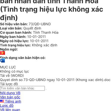
ban nhân dân tỉnh Thanh Hóa
(Tình trạng hiệu lực không xác
định)
Số hiệu văn bản:
73/QĐ-UBND
Loại văn bản:
Quyết định
Cơ quan ban hành:
Tỉnh Thanh Hóa
Ngày ban hành:
10-01-2011
Ngày có hiệu lực:
10-01-2011
Không xác định
Tình trạng hiệu lực:
Ngôn ngữ:
Định dạng văn bản hiện có:
MỤC LỤC
Không có mục lục
Tải về (WORD)
Quyet dinh so 73-QD-UBND ngay 10-01-2011 (Khong xac dinh).doc
Tải lược đồ
Nội dung VB
Văn bản gốc
Tiếng anh
Lược đồ
VB liên quan