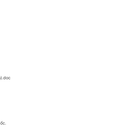
).doc
gốc.