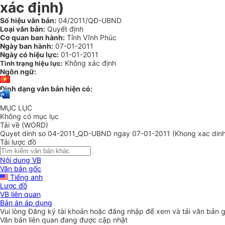
xác định)
Số hiệu văn bản:
04/2011/QĐ-UBND
Loại văn bản:
Quyết định
Cơ quan ban hành:
Tỉnh Vĩnh Phúc
Ngày ban hành:
07-01-2011
Ngày có hiệu lực:
01-01-2011
Không xác định
Tình trạng hiệu lực:
Ngôn ngữ:
Định dạng văn bản hiện có:
MỤC LỤC
Không có mục lục
Tải về (WORD)
Quyet dinh so 04-2011_QD-UBND ngay 07-01-2011 (Khong xac dinh
Tải lược đồ
Nội dung VB
Văn bản gốc
Tiếng anh
Lược đồ
VB liên quan
Bản án áp dụng
Vui lòng
Đăng ký
tài khoản hoặc
đăng nhập
để xem và tải văn bản 
Văn bản liên quan đang được cập nhật