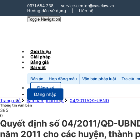
0971.654.238
service.center@caselaw.vn
Hướng dẫn sử dụng
|
Liên hệ
Toggle Navigation
Giới thiệu
Giải pháp
Bảng giá
Bài viết
Bản án
Hợp đồng mẫu
Văn bản pháp luật
Tra cứu 
Đăng ký
Đăng nhập
Trang chủ
Văn bản pháp luật
04/2011/QĐ-UBND
Thông tin văn bản
385
0
Quyết định số 04/2011/QĐ-UBND 
năm 2011 cho các huyện, thành ph