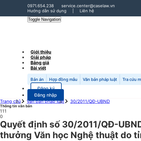
0971.654.238
service.center@caselaw.vn
Hướng dẫn sử dụng
|
Liên hệ
Toggle Navigation
Giới thiệu
Giải pháp
Bảng giá
Bài viết
Bản án
Hợp đồng mẫu
Văn bản pháp luật
Tra cứu 
Đăng ký
Đăng nhập
Trang chủ
Văn bản pháp luật
30/2011/QĐ-UBND
Thông tin văn bản
111
0
Quyết định số 30/2011/QĐ-UBND n
thưởng Văn học Nghệ thuật do t