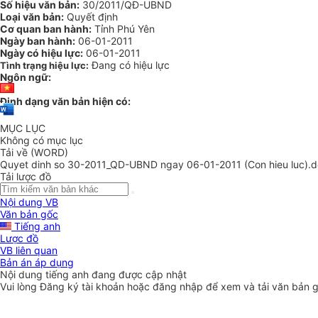
Số hiệu văn bản:
30/2011/QĐ-UBND
Loại văn bản:
Quyết định
Cơ quan ban hành:
Tỉnh Phú Yên
Ngày ban hành:
06-01-2011
Ngày có hiệu lực:
06-01-2011
Đang có hiệu lực
Tình trạng hiệu lực:
Ngôn ngữ:
Định dạng văn bản hiện có:
MỤC LỤC
Không có mục lục
Tải về (WORD)
Quyet dinh so 30-2011_QD-UBND ngay 06-01-2011 (Con hieu luc).
Tải lược đồ
Nội dung VB
Văn bản gốc
Tiếng anh
Lược đồ
VB liên quan
Bản án áp dụng
Nội dung tiếng anh đang được cập nhật
Vui lòng
Đăng ký
tài khoản hoặc
đăng nhập
để xem và tải văn bản 