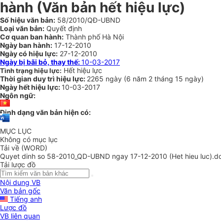
hành (Văn bản hết hiệu lực)
Số hiệu văn bản:
58/2010/QĐ-UBND
Loại văn bản:
Quyết định
Cơ quan ban hành:
Thành phố Hà Nội
Ngày ban hành:
17-12-2010
Ngày có hiệu lực:
27-12-2010
Ngày bị bãi bỏ, thay thế:
10-03-2017
Hết hiệu lực
Tình trạng hiệu lực:
Thời gian duy trì hiệu lực:
2265 ngày
(
6 năm
2 tháng
15 ngày
)
Ngày hết hiệu lực:
10-03-2017
Ngôn ngữ:
Định dạng văn bản hiện có:
MỤC LỤC
Không có mục lục
Tải về (WORD)
Quyet dinh so 58-2010_QD-UBND ngay 17-12-2010 (Het hieu luc).d
Tải lược đồ
Nội dung VB
Văn bản gốc
Tiếng anh
Lược đồ
VB liên quan