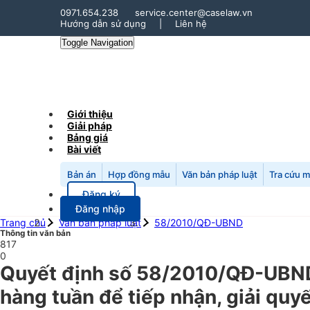
0971.654.238
service.center@caselaw.vn
Hướng dẫn sử dụng
|
Liên hệ
Toggle Navigation
Giới thiệu
Giải pháp
Bảng giá
Bài viết
Bản án
Hợp đồng mẫu
Văn bản pháp luật
Tra cứu 
Đăng ký
Đăng nhập
Trang chủ
Văn bản pháp luật
58/2010/QĐ-UBND
Thông tin văn bản
817
0
Quyết định số 58/2010/QĐ-UBND 
hàng tuần để tiếp nhận, giải quy