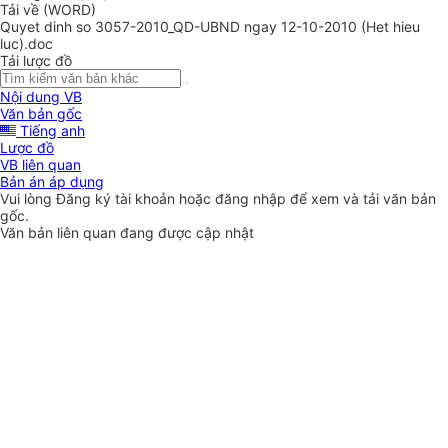
Tải về (WORD)
Quyet dinh so 3057-2010_QD-UBND ngay 12-10-2010 (Het hieu
luc).doc
Tải lược đồ
Nội dung VB
Văn bản gốc
Tiếng anh
Lược đồ
VB liên quan
Bản án áp dụng
Vui lòng
Đăng ký
tài khoản hoặc
đăng nhập
để xem và tải văn bản
gốc.
Văn bản liên quan đang được cập nhật