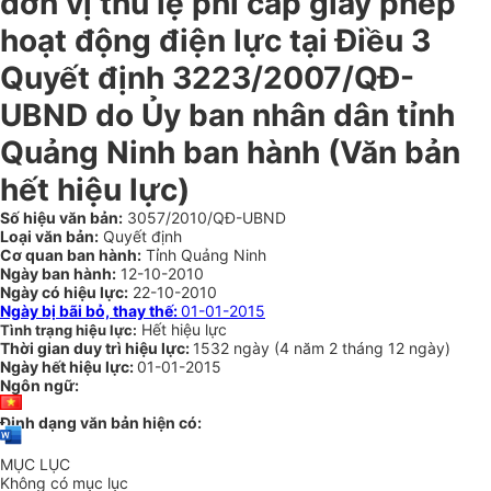
đơn vị thu lệ phí cấp giấy phép
hoạt động điện lực tại Điều 3
Quyết định 3223/2007/QĐ-
UBND do Ủy ban nhân dân tỉnh
Quảng Ninh ban hành (Văn bản
hết hiệu lực)
Số hiệu văn bản:
3057/2010/QĐ-UBND
Loại văn bản:
Quyết định
Cơ quan ban hành:
Tỉnh Quảng Ninh
Ngày ban hành:
12-10-2010
Ngày có hiệu lực:
22-10-2010
Ngày bị bãi bỏ, thay thế:
01-01-2015
Hết hiệu lực
Tình trạng hiệu lực:
Thời gian duy trì hiệu lực:
1532 ngày
(
4 năm
2 tháng
12 ngày
)
Ngày hết hiệu lực:
01-01-2015
Ngôn ngữ:
Định dạng văn bản hiện có:
MỤC LỤC
Không có mục lục