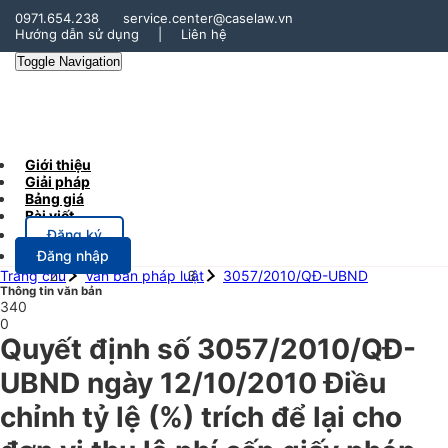
0971.654.238
service.center@caselaw.vn
Hướng dẫn sử dụng
|
Liên hệ
Toggle Navigation
Giới thiệu
Giải pháp
Bảng giá
Bài viết
Đăng ký
Đăng nhập
Trang chủ
Văn bản pháp luật
3057/2010/QĐ-UBND
Thông tin văn bản
340
0
Quyết định số 3057/2010/QĐ-
UBND ngày 12/10/2010 Điều
chỉnh tỷ lệ (%) trích để lại cho