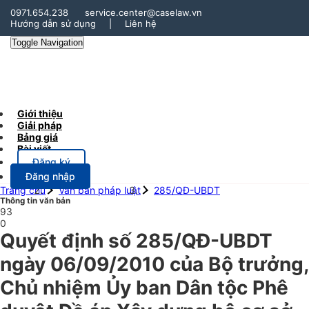
0971.654.238
service.center@caselaw.vn
Hướng dẫn sử dụng
|
Liên hệ
Toggle Navigation
Giới thiệu
Giải pháp
Bảng giá
Bài viết
Đăng ký
Đăng nhập
Trang chủ
Văn bản pháp luật
285/QĐ-UBDT
Thông tin văn bản
93
0
Quyết định số 285/QĐ-UBDT
ngày 06/09/2010 của Bộ trưởng,
Chủ nhiệm Ủy ban Dân tộc Phê