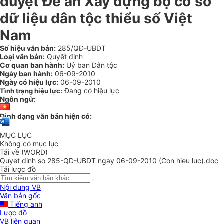
duyệt Đề án Xây dựng bộ cơ sở
dữ liệu dân tộc thiểu số Việt
Nam
Số hiệu văn bản:
285/QĐ-UBDT
Loại văn bản:
Quyết định
Cơ quan ban hành:
Uỷ ban Dân tộc
Ngày ban hành:
06-09-2010
Ngày có hiệu lực:
06-09-2010
Đang có hiệu lực
Tình trạng hiệu lực:
Ngôn ngữ:
Định dạng văn bản hiện có:
MỤC LỤC
Không có mục lục
Tải về (WORD)
Quyet dinh so 285-QD-UBDT ngay 06-09-2010 (Con hieu luc).doc
Tải lược đồ
Nội dung VB
Văn bản gốc
Tiếng anh
Lược đồ
VB liên quan