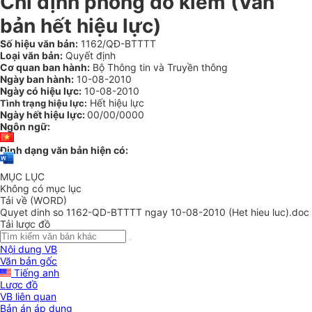
Chỉ định phòng đo kiểm (Văn
bản hết hiệu lực)
Số hiệu văn bản:
1162/QĐ-BTTTT
Loại văn bản:
Quyết định
Cơ quan ban hành:
Bộ Thông tin và Truyền thông
Ngày ban hành:
10-08-2010
Ngày có hiệu lực:
10-08-2010
Hết hiệu lực
Tình trạng hiệu lực:
Ngày hết hiệu lực:
00/00/0000
Ngôn ngữ:
Định dạng văn bản hiện có:
MỤC LỤC
Không có mục lục
Tải về (WORD)
Quyet dinh so 1162-QD-BTTTT ngay 10-08-2010 (Het hieu luc).doc
Tải lược đồ
Nội dung VB
Văn bản gốc
Tiếng anh
Lược đồ
VB liên quan
Bản án áp dụng