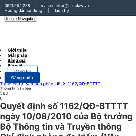
0971.654.238
service.center@caselaw.vn
Hướng dẫn sử dụng
|
Liên hệ
Toggle Navigation
Giới thiệu
Giải pháp
Bảng giá
Bài viết
Đăng ký
Đăng nhập
Trang chủ
Văn bản pháp luật
1162/QĐ-BTTTT
Thông tin văn bản
580
0
Quyết định số 1162/QĐ-BTTTT
ngày 10/08/2010 của Bộ trưởng
Bộ Thông tin và Truyền thông