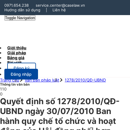
0971.654.238
service.center@caselaw.vn
Hướng dẫn sử dụng
|
Liên hệ
Toggle Navigation
Giới thiệu
Giải pháp
Bảng giá
Bài viết
Đăng ký
Đăng nhập
Trang chủ
Văn bản pháp luật
1278/2010/QĐ-UBND
Thông tin văn bản
110
0
Quyết định số 1278/2010/QĐ-
UBND ngày 30/07/2010 Ban
hành quy chế tổ chức và hoạt