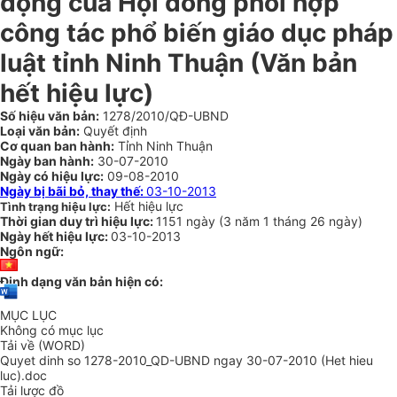
động của Hội đồng phối hợp
công tác phổ biến giáo dục pháp
luật tỉnh Ninh Thuận (Văn bản
hết hiệu lực)
Số hiệu văn bản:
1278/2010/QĐ-UBND
Loại văn bản:
Quyết định
Cơ quan ban hành:
Tỉnh Ninh Thuận
Ngày ban hành:
30-07-2010
Ngày có hiệu lực:
09-08-2010
Ngày bị bãi bỏ, thay thế:
03-10-2013
Hết hiệu lực
Tình trạng hiệu lực:
Thời gian duy trì hiệu lực:
1151 ngày
(
3 năm
1 tháng
26 ngày
)
Ngày hết hiệu lực:
03-10-2013
Ngôn ngữ:
Định dạng văn bản hiện có:
MỤC LỤC
Không có mục lục
Tải về (WORD)
Quyet dinh so 1278-2010_QD-UBND ngay 30-07-2010 (Het hieu
luc).doc
Tải lược đồ