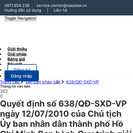
0971.654.238
service.center@caselaw.vn
Hướng dẫn sử dụng
|
Liên hệ
Toggle Navigation
Giới thiệu
Giải pháp
Bảng giá
Bài viết
Đăng ký
Đăng nhập
Trang chủ
Văn bản pháp luật
638/QĐ-SXD-VP
Thông tin văn bản
362
0
Quyết định số 638/QĐ-SXD-VP
ngày 12/07/2010 của Chủ tịch
Ủy ban nhân dân thành phố Hồ