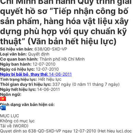
Chí Minh Ban hành Quy trình giải
quyết hồ sơ “Tiếp nhận công bố
sản phẩm, hàng hóa vật liệu xây
dựng phù hợp với quy chuẩn kỹ
thuật” (Văn bản hết hiệu lực)
Số hiệu văn bản:
638/QĐ-SXD-VP
Loại văn bản:
Quyết định
Cơ quan ban hành:
Thành phố Hồ Chí Minh
Ngày ban hành:
12-07-2010
Ngày có hiệu lực:
12-07-2010
Ngày bị bãi bỏ, thay thế:
14-06-2011
Hết hiệu lực
Tình trạng hiệu lực:
Thời gian duy trì hiệu lực:
337 ngày
(
0 năm
11 tháng
7 ngày
)
Ngày hết hiệu lực:
14-06-2011
Ngôn ngữ:
Định dạng văn bản hiện có:
MỤC LỤC
Không có mục lục
Tải về (WORD)
Quyet dinh so 638-QD-SXD-VP ngay 12-07-2010 (Het hieu luc).doc