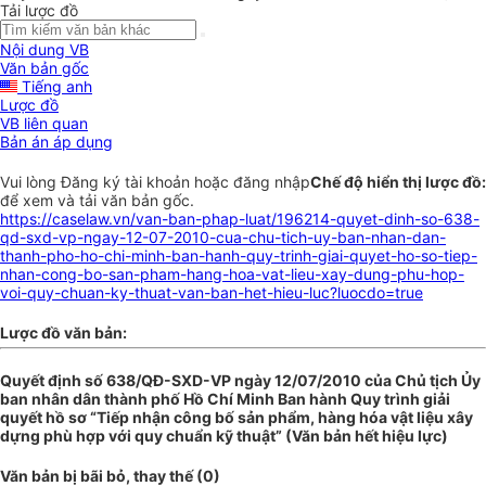
Tải lược đồ
Nội dung VB
Văn bản gốc
Tiếng anh
Lược đồ
VB liên quan
Bản án áp dụng
Vui lòng
Đăng ký
tài khoản hoặc
đăng nhập
Chế độ hiển thị lược đồ:
để xem và tải văn bản gốc.
https://caselaw.vn/van-ban-phap-luat/196214-quyet-dinh-so-638-
qd-sxd-vp-ngay-12-07-2010-cua-chu-tich-uy-ban-nhan-dan-
thanh-pho-ho-chi-minh-ban-hanh-quy-trinh-giai-quyet-ho-so-tiep-
nhan-cong-bo-san-pham-hang-hoa-vat-lieu-xay-dung-phu-hop-
voi-quy-chuan-ky-thuat-van-ban-het-hieu-luc?luocdo=true
Lược đồ văn bản:
Quyết định số 638/QĐ-SXD-VP ngày 12/07/2010 của Chủ tịch Ủy
ban nhân dân thành phố Hồ Chí Minh Ban hành Quy trình giải
quyết hồ sơ “Tiếp nhận công bố sản phẩm, hàng hóa vật liệu xây
dựng phù hợp với quy chuẩn kỹ thuật” (Văn bản hết hiệu lực)
Văn bản bị bãi bỏ, thay thế (0)