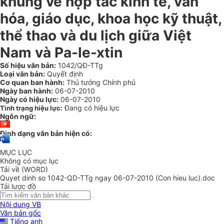
khung về hợp tác kinh tế, văn
hóa, giáo dục, khoa học kỹ thuật,
thể thao và du lịch giữa Việt
Nam và Pa-le-xtin
Số hiệu văn bản:
1042/QĐ-TTg
Loại văn bản:
Quyết định
Cơ quan ban hành:
Thủ tướng Chính phủ
Ngày ban hành:
06-07-2010
Ngày có hiệu lực:
06-07-2010
Đang có hiệu lực
Tình trạng hiệu lực:
Ngôn ngữ:
Định dạng văn bản hiện có:
MỤC LỤC
Không có mục lục
Tải về (WORD)
Quyet dinh so 1042-QD-TTg ngay 06-07-2010 (Con hieu luc).doc
Tải lược đồ
Nội dung VB
Văn bản gốc
Tiếng anh