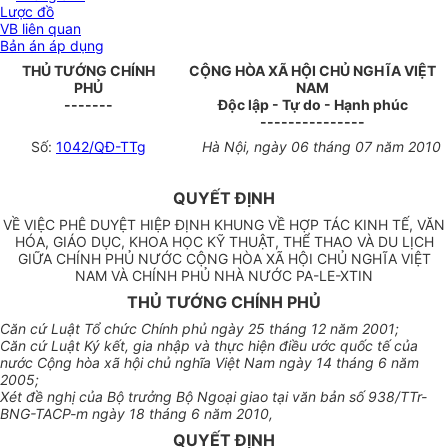
Lược đồ
VB liên quan
Bản án áp dụng
THỦ TƯỚNG CHÍNH
CỘNG HÒA XÃ HỘI CHỦ NGHĨA VIỆT
PHỦ
NAM
-------
Độc lập - Tự do - Hạnh phúc
---------------
Số:
1042/QĐ-TTg
Hà Nội, ngày 06 tháng 07 năm 2010
QUYẾT ĐỊNH
VỀ VIỆC PHÊ DUYỆT HIỆP ĐỊNH KHUNG VỀ HỢP TÁC KINH TẾ, VĂN
HÓA, GIÁO DỤC, KHOA HỌC KỸ THUẬT, THỂ THAO VÀ DU LỊCH
GIỮA CHÍNH PHỦ NƯỚC CỘNG HÒA XÃ HỘI CHỦ NGHĨA VIỆT
NAM VÀ CHÍNH PHỦ NHÀ NƯỚC PA-LE-XTIN
THỦ TƯỚNG CHÍNH PHỦ
Căn cứ Luật Tổ chức Chính phủ ngày 25 tháng 12 năm 2001;
Căn cứ Luật Ký kết, gia nhập và thực hiện điều ước quốc tế của
nước Cộng hòa xã hội chủ nghĩa Việt Nam ngày 14 tháng 6 năm
2005;
Xét đề nghị của Bộ trưởng Bộ Ngoại giao tại văn bản số 938/TTr-
BNG-TACP-m ngày 18 tháng 6 năm 2010,
QUYẾT ĐỊNH