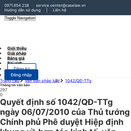
0971.654.238
service.center@caselaw.vn
Hướng dẫn sử dụng
|
Liên hệ
Toggle Navigation
Giới thiệu
Giải pháp
Bảng giá
Bài viết
Đăng ký
Đăng nhập
Trang chủ
Văn bản pháp luật
1042/QĐ-TTg
Thông tin văn bản
297
0
Quyết định số 1042/QĐ-TTg
ngày 06/07/2010 của Thủ tướng
Chính phủ Phê duyệt Hiệp định