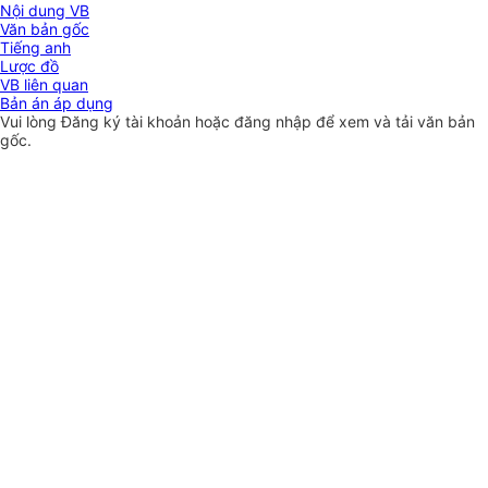
Nội dung VB
Văn bản gốc
Tiếng anh
Lược đồ
VB liên quan
Bản án áp dụng
Vui lòng
Đăng ký
tài khoản hoặc
đăng nhập
để xem và tải văn bản
gốc.