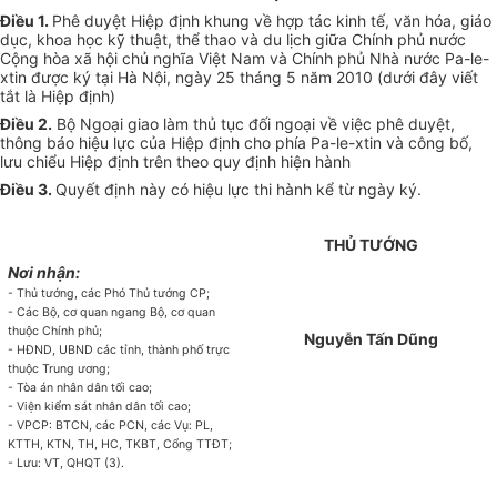
Điều 1.
Phê duyệt Hiệp định khung về hợp tác kinh tế, văn hóa, giáo
dục, khoa học kỹ thuật, thể thao và du lịch giữa Chính phủ nước
Cộng hòa xã hội chủ nghĩa Việt Nam và Chính phủ Nhà nước Pa-le-
xtin được ký tại Hà Nội, ngày 25 tháng 5 năm 2010 (dưới đây viết
tắt là Hiệp định)
Điều 2.
Bộ Ngoại giao làm thủ tục đối ngoại về việc phê duyệt,
thông báo hiệu lực của Hiệp định cho phía Pa-le-xtin và công bố,
lưu chiểu Hiệp định trên theo quy định hiện hành
Điều 3.
Quyết định này có hiệu lực thi hành kể từ ngày ký.
THỦ TƯỚNG
Nơi nhận:
- Thủ tướng, các Phó Thủ tướng CP;
- Các Bộ, cơ quan ngang Bộ, cơ quan
thuộc Chính phủ;
Nguyễn Tấn Dũng
- HĐND, UBND các tỉnh, thành phố trực
thuộc Trung ương;
- Tòa án nhân dân tối cao;
- Viện kiểm sát nhân dân tối cao;
- VPCP: BTCN, các PCN, các Vụ: PL,
KTTH, KTN, TH, HC, TKBT, Cổng TTĐT;
- Lưu: VT, QHQT (3).