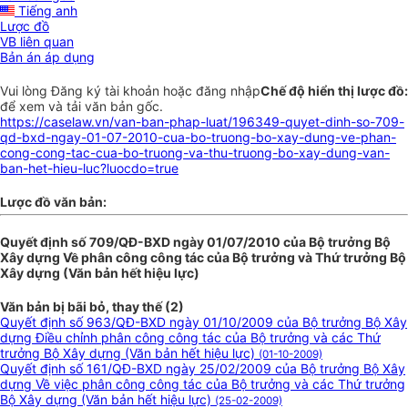
Tiếng anh
Lược đồ
VB liên quan
Bản án áp dụng
Vui lòng
Đăng ký
tài khoản hoặc
đăng nhập
Chế độ hiển thị lược đồ:
để xem và tải văn bản gốc.
https://caselaw.vn/van-ban-phap-luat/196349-quyet-dinh-so-709-
qd-bxd-ngay-01-07-2010-cua-bo-truong-bo-xay-dung-ve-phan-
cong-cong-tac-cua-bo-truong-va-thu-truong-bo-xay-dung-van-
ban-het-hieu-luc?luocdo=true
Lược đồ văn bản:
Quyết định số 709/QĐ-BXD ngày 01/07/2010 của Bộ trưởng Bộ
Xây dựng Về phân công công tác của Bộ trưởng và Thứ trưởng Bộ
Xây dựng (Văn bản hết hiệu lực)
Văn bản bị bãi bỏ, thay thế (2)
Quyết định số 963/QĐ-BXD ngày 01/10/2009 của Bộ trưởng Bộ Xây
dựng Điều chỉnh phân công công tác của Bộ trưởng và các Thứ
trưởng Bộ Xây dựng (Văn bản hết hiệu lực)
(01-10-2009)
Quyết định số 161/QĐ-BXD ngày 25/02/2009 của Bộ trưởng Bộ Xây
dựng Về việc phân công công tác của Bộ trưởng và các Thứ trưởng
Bộ Xây dựng (Văn bản hết hiệu lực)
(25-02-2009)