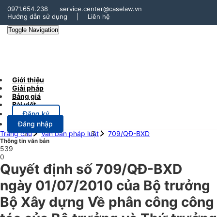
0971.654.238
service.center@caselaw.vn
Hướng dẫn sử dụng
|
Liên hệ
Toggle Navigation
Giới thiệu
Giải pháp
Bảng giá
Bài viết
Đăng ký
Đăng nhập
Trang chủ
Văn bản pháp luật
709/QĐ-BXD
Thông tin văn bản
539
0
Quyết định số 709/QĐ-BXD
ngày 01/07/2010 của Bộ trưởng
Bộ Xây dựng Về phân công công