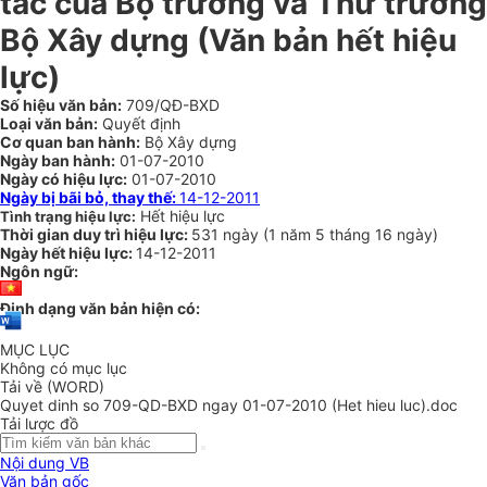
tác của Bộ trưởng và Thứ trưởng
Bộ Xây dựng (Văn bản hết hiệu
lực)
Số hiệu văn bản:
709/QĐ-BXD
Loại văn bản:
Quyết định
Cơ quan ban hành:
Bộ Xây dựng
Ngày ban hành:
01-07-2010
Ngày có hiệu lực:
01-07-2010
Ngày bị bãi bỏ, thay thế:
14-12-2011
Hết hiệu lực
Tình trạng hiệu lực:
Thời gian duy trì hiệu lực:
531 ngày
(
1 năm
5 tháng
16 ngày
)
Ngày hết hiệu lực:
14-12-2011
Ngôn ngữ:
Định dạng văn bản hiện có:
MỤC LỤC
Không có mục lục
Tải về (WORD)
Quyet dinh so 709-QD-BXD ngay 01-07-2010 (Het hieu luc).doc
Tải lược đồ
Nội dung VB
Văn bản gốc