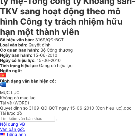
ty mẹ-Tổng công ty Khoáng sản-
TKV sang hoạt động theo mô
hình Công ty trách nhiệm hữu
hạn một thành viên
Số hiệu văn bản:
3169/QĐ-BCT
Loại văn bản:
Quyết định
Cơ quan ban hành:
Bộ Công thương
Ngày ban hành:
15-06-2010
Ngày có hiệu lực:
15-06-2010
Đang có hiệu lực
Tình trạng hiệu lực:
Ngôn ngữ:
Định dạng văn bản hiện có:
MỤC LỤC
Không có mục lục
Tải về (WORD)
Quyet dinh so 3169-QD-BCT ngay 15-06-2010 (Con hieu luc).doc
Tải lược đồ
Nội dung VB
Văn bản gốc
Tiếng anh