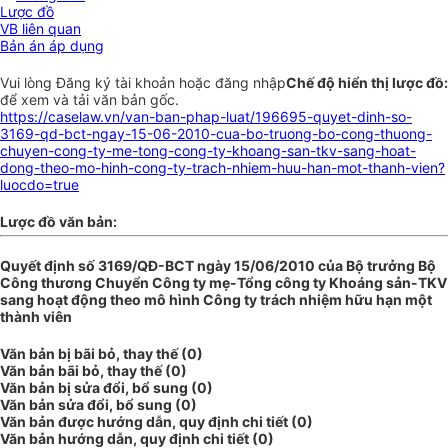
Lược đồ
VB liên quan
Bản án áp dụng
Vui lòng
Đăng ký
tài khoản hoặc
đăng nhập
Chế độ hiển thị lược đồ:
để xem và tải văn bản gốc.
https://caselaw.vn/van-ban-phap-luat/196695-quyet-dinh-so-
3169-qd-bct-ngay-15-06-2010-cua-bo-truong-bo-cong-thuong-
chuyen-cong-ty-me-tong-cong-ty-khoang-san-tkv-sang-hoat-
dong-theo-mo-hinh-cong-ty-trach-nhiem-huu-han-mot-thanh-vien?
luocdo=true
Lược đồ văn bản:
Quyết định số 3169/QĐ-BCT ngày 15/06/2010 của Bộ trưởng Bộ
Công thương Chuyển Công ty mẹ-Tổng công ty Khoáng sản-TKV
sang hoạt động theo mô hình Công ty trách nhiệm hữu hạn một
thành viên
Văn bản bị bãi bỏ, thay thế (0)
Văn bản bãi bỏ, thay thế (0)
Văn bản bị sửa đổi, bổ sung (0)
Văn bản sửa đổi, bổ sung (0)
Văn bản được hướng dẫn, quy định chi tiết (0)
Văn bản hướng dẫn, quy định chi tiết (0)