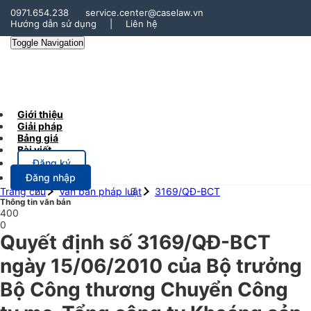
0971.654.238
service.center@caselaw.vn
Hướng dẫn sử dụng
|
Liên hệ
Toggle Navigation
Giới thiệu
Giải pháp
Bảng giá
Bài viết
Đăng ký
Đăng nhập
Trang chủ
Văn bản pháp luật
3169/QĐ-BCT
Thông tin văn bản
400
0
Quyết định số 3169/QĐ-BCT
ngày 15/06/2010 của Bộ trưởng
Bộ Công thương Chuyển Công