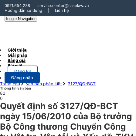
0971.654.238
service.center@caselaw.vn
Hướng dẫn sử dụng
|
Liên hệ
Toggle Navigation
Giới thiệu
Giải pháp
Bảng giá
Bài viết
Đăng ký
Đăng nhập
Trang chủ
Văn bản pháp luật
3127/QĐ-BCT
Thông tin văn bản
82
0
Quyết định số 3127/QĐ-BCT
ngày 15/06/2010 của Bộ trưởng
Bộ Công thương Chuyển Công