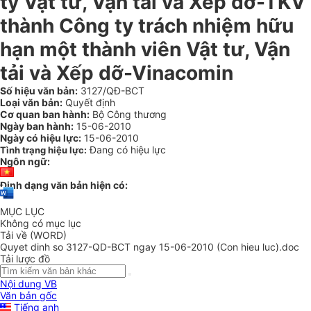
ty Vật tư, Vận tải và Xếp dỡ-TKV
thành Công ty trách nhiệm hữu
hạn một thành viên Vật tư, Vận
tải và Xếp dỡ-Vinacomin
Số hiệu văn bản:
3127/QĐ-BCT
Loại văn bản:
Quyết định
Cơ quan ban hành:
Bộ Công thương
Ngày ban hành:
15-06-2010
Ngày có hiệu lực:
15-06-2010
Đang có hiệu lực
Tình trạng hiệu lực:
Ngôn ngữ:
Định dạng văn bản hiện có:
MỤC LỤC
Không có mục lục
Tải về (WORD)
Quyet dinh so 3127-QD-BCT ngay 15-06-2010 (Con hieu luc).doc
Tải lược đồ
Nội dung VB
Văn bản gốc
Tiếng anh