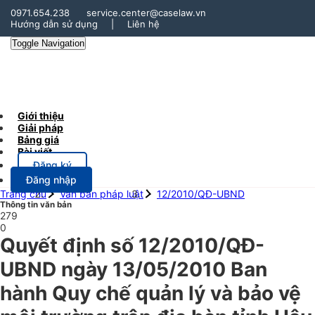
0971.654.238
service.center@caselaw.vn
Hướng dẫn sử dụng
|
Liên hệ
Toggle Navigation
Giới thiệu
Giải pháp
Bảng giá
Bài viết
Đăng ký
Đăng nhập
Trang chủ
Văn bản pháp luật
12/2010/QĐ-UBND
Thông tin văn bản
279
0
Quyết định số 12/2010/QĐ-
UBND ngày 13/05/2010 Ban
hành Quy chế quản lý và bảo vệ