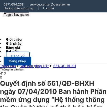
0971.654.238
service.center@caselaw.vn
Hướng dẫn sử dụng
|
Liên hệ
Toggle Navigation
Giới thiệu
Giải pháp
Bảng giá
Bài viết
Đăng ký
Đăng nhập
Trang chủ
Văn bản pháp luật
561/QĐ-BHXH
Thông tin văn bản
410
0
Quyết định số 561/QĐ-BHXH
ngày 07/04/2010 Ban hành Phần
mềm ứng dụng “Hệ thống thông