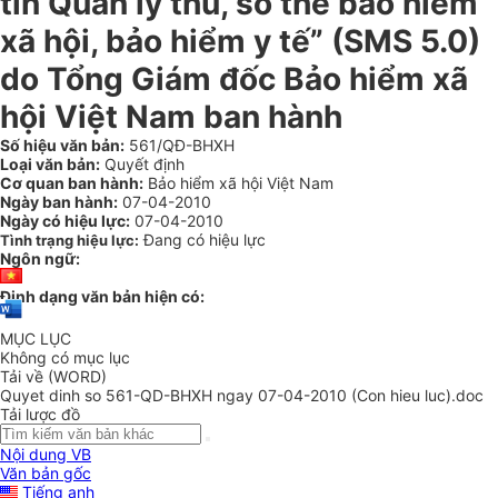
tin Quản lý thu, sổ thẻ bảo hiểm
xã hội, bảo hiểm y tế” (SMS 5.0)
do Tổng Giám đốc Bảo hiểm xã
hội Việt Nam ban hành
Số hiệu văn bản:
561/QĐ-BHXH
Loại văn bản:
Quyết định
Cơ quan ban hành:
Bảo hiểm xã hội Việt Nam
Ngày ban hành:
07-04-2010
Ngày có hiệu lực:
07-04-2010
Đang có hiệu lực
Tình trạng hiệu lực:
Ngôn ngữ:
Định dạng văn bản hiện có:
MỤC LỤC
Không có mục lục
Tải về (WORD)
Quyet dinh so 561-QD-BHXH ngay 07-04-2010 (Con hieu luc).doc
Tải lược đồ
Nội dung VB
Văn bản gốc
Tiếng anh