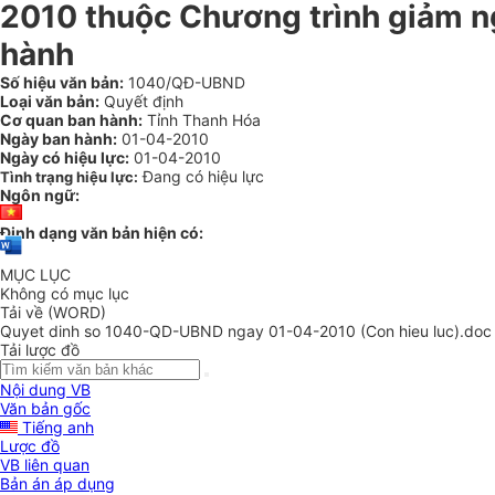
2010 thuộc Chương trình giảm n
hành
Số hiệu văn bản:
1040/QĐ-UBND
Loại văn bản:
Quyết định
Cơ quan ban hành:
Tỉnh Thanh Hóa
Ngày ban hành:
01-04-2010
Ngày có hiệu lực:
01-04-2010
Đang có hiệu lực
Tình trạng hiệu lực:
Ngôn ngữ:
Định dạng văn bản hiện có:
MỤC LỤC
Không có mục lục
Tải về (WORD)
Quyet dinh so 1040-QD-UBND ngay 01-04-2010 (Con hieu luc).doc
Tải lược đồ
Nội dung VB
Văn bản gốc
Tiếng anh
Lược đồ
VB liên quan
Bản án áp dụng