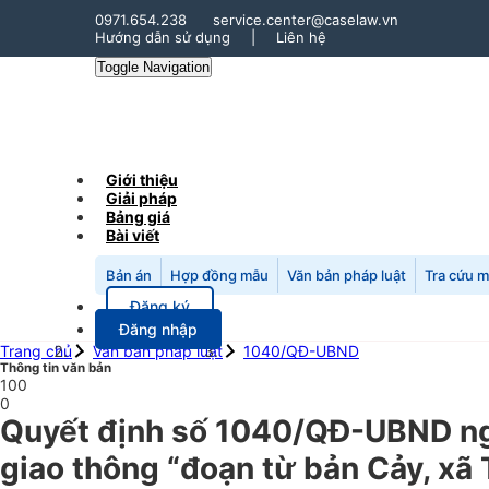
0971.654.238
service.center@caselaw.vn
Hướng dẫn sử dụng
|
Liên hệ
Toggle Navigation
Giới thiệu
Giải pháp
Bảng giá
Bài viết
Bản án
Hợp đồng mẫu
Văn bản pháp luật
Tra cứu 
Đăng ký
Đăng nhập
Trang chủ
Văn bản pháp luật
1040/QĐ-UBND
Thông tin văn bản
100
0
Quyết định số 1040/QĐ-UBND ng
giao thông “đoạn từ bản Cảy, xã